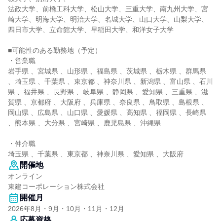
法政大学、前橋工科大学、松山大学、三重大学、南九州大学、宮
崎大学、明海大学、明治大学、名城大学、山口大学、山梨大学、
四日市大学、立命館大学、早稲田大学、和洋女子大学
■可能性のある勤務地（予定）
・営業職
岩手県 、宮城県 、山形県 、福島県 、茨城県 、栃木県 、群馬県
、埼玉県 、千葉県 、東京都 、神奈川県 、新潟県 、富山県 、石川
県 、福井県 、長野県 、岐阜県 、静岡県 、愛知県 、三重県 、滋
賀県 、京都府 、大阪府 、兵庫県 、奈良県 、鳥取県 、島根県 、
岡山県 、広島県 、山口県 、愛媛県 、高知県 、福岡県 、長崎県
、熊本県 、大分県 、宮崎県 、鹿児島県 、沖縄県
・仲介職
埼玉県 、千葉県 、東京都 、神奈川県 、愛知県 、大阪府
開催地
オンライン
東建コーポレーション株式会社
開催月
2026年8月・9月・10月・11月・12月
応募資格