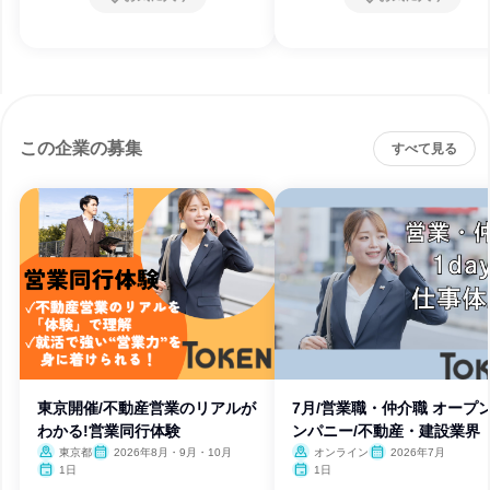
この企業の募集
すべて見る
東京開催/不動産営業のリアルが
7月/営業職・仲介職 オープ
わかる!営業同行体験
ンパニー/不動産・建設業界
東京都
2026年8月・9月・10月
オンライン
2026年7月
1日
1日