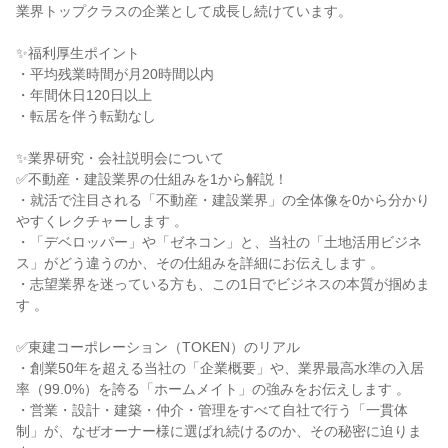
業界トップクラスの企業として成長し続けています。
✨福利厚生ポイント
・平均残業時間が月20時間以内
・年間休日120日以上
・転居を伴う転勤なし
✨業界研究・会社説明会について
✅不動産・建設業界の仕組みを1から解説！
・就活で注目される「不動産・建設業界」の全体像を0から分かり
やすくレクチャーします 。
・「デベロッパー」や「ゼネコン」と、当社の「土地活用ビジネ
ス」がどう違うのか、その仕組みを詳細にお伝えします 。
・志望業界を迷っている方も、この1日でビジネスの本質が掴めま
す 。
✅東建コーポレーション（TOKEN）のリアル
・創業50年を超える当社の「企業概要」や、業界最高水準の入居
率（99.0%）を誇る「ホームメイト」の強みをお伝えします 。
・営業・設計・建築・仲介・管理をすべて自社で行う「一貫体
制」が、なぜオーナー様に選ばれ続けるのか、その秘密に迫りま