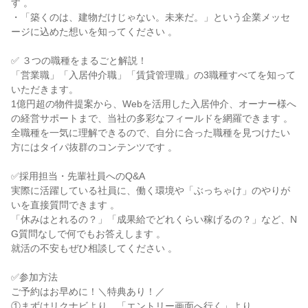
す 。
・「築くのは、建物だけじゃない。未来だ。」という企業メッセ
ージに込めた想いを知ってください 。
✅ ３つの職種をまるごと解説！
「営業職」「入居仲介職」「賃貸管理職」の3職種すべてを知って
いただきます。
1億円超の物件提案から、Webを活用した入居仲介、オーナー様へ
の経営サポートまで、当社の多彩なフィールドを網羅できます 。
全職種を一気に理解できるので、自分に合った職種を見つけたい
方にはタイパ抜群のコンテンツです 。
✅採用担当・先輩社員へのQ&A
実際に活躍している社員に、働く環境や「ぶっちゃけ」のやりが
いを直接質問できます 。
「休みはとれるの？」「成果給でどれくらい稼げるの？」など、N
G質問なしで何でもお答えします 。
就活の不安もぜひ相談してください 。
✅参加方法
ご予約はお早めに！＼特典あり！／
①まずはリクナビより、「エントリー画面へ行く」より