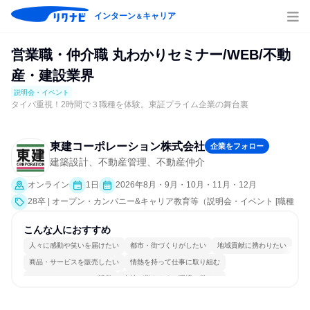
インターン
キャリア
＆
営業職・仲介職 丸わかりセミナー/WEB/不動
産・建設業界
説明会・イベント
タイパ重視！2時間で３職種を体験。東証プライム企業の舞台裏
東建コーポレーション株式会社
企業をフォロー
建築設計、不動産管理、不動産仲介
オンライン
1日
2026年8月・9月・10月・11月・12月
28卒 | オープン・カンパニー&キャリア教育等（説明会・イベント [職種
研究、会社説明会、業界研究]）
こんな人におすすめ
人々に感動や笑いを届けたい
都市・街づくりがしたい
地域貢献に携わりたい
商品・サービスを販売したい
情熱を持って仕事に取り組む
コミュニケーションが活発
女性が働きやすい環境で働ける
多様な職種の人と関われる
若手が裁量を持てる環境
人とたくさん会話する