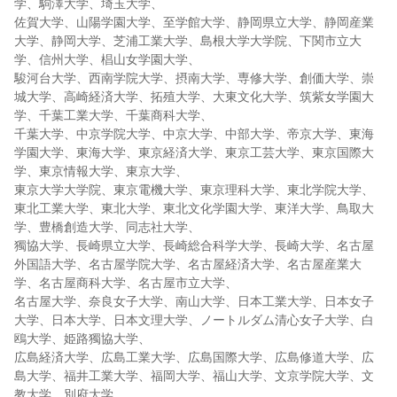
学、駒澤大学、埼玉大学、
佐賀大学、山陽学園大学、至学館大学、静岡県立大学、静岡産業
大学、静岡大学、芝浦工業大学、島根大学大学院、下関市立大
学、信州大学、椙山女学園大学、
駿河台大学、西南学院大学、摂南大学、専修大学、創価大学、崇
城大学、高崎経済大学、拓殖大学、大東文化大学、筑紫女学園大
学、千葉工業大学、千葉商科大学、
千葉大学、中京学院大学、中京大学、中部大学、帝京大学、東海
学園大学、東海大学、東京経済大学、東京工芸大学、東京国際大
学、東京情報大学、東京大学、
東京大学大学院、東京電機大学、東京理科大学、東北学院大学、
東北工業大学、東北大学、東北文化学園大学、東洋大学、鳥取大
学、豊橋創造大学、同志社大学、
獨協大学、長崎県立大学、長崎総合科学大学、長崎大学、名古屋
外国語大学、名古屋学院大学、名古屋経済大学、名古屋産業大
学、名古屋商科大学、名古屋市立大学、
名古屋大学、奈良女子大学、南山大学、日本工業大学、日本女子
大学、日本大学、日本文理大学、ノートルダム清心女子大学、白
鴎大学、姫路獨協大学、
広島経済大学、広島工業大学、広島国際大学、広島修道大学、広
島大学、福井工業大学、福岡大学、福山大学、文京学院大学、文
教大学、別府大学、