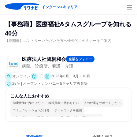
インターン
キャリア
＆
【事務職】医療福祉&タムスグループを知れる
40分
【夏開催】エントリーいただいた方へ優先的にセミナーをご案内
医療法人社団桐和会
企業をフォロー
病院・診療所、看護・介護
オンライン
1日
2026年8月・9月・10月
28卒 | オープン・カンパニー&キャリア教育等
こんな人におすすめ
健康促進に携わりたい
地域貢献に携わりたい
人の仕事をサポートしたい
コミュニケーションが活発
チームワークを重視
女性が働きやすい環境で働ける
長く同じ会社に居続けられる
多様な職種の人と関われる
一つの専門分野を極める
人とたくさん会話する