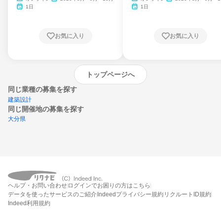
月・11月・12月
1日
1日
お気に入り
お気に入り
トップページへ
同じ業種の募集を探す
建築設計
同じ開催地の募集を探す
大分県
エントリーするとプログラムの詳細案内を
ヘルプ・お問い合わせ
ログインでお困りの方はこちら
受け取れるようになります
データを使ったサービスのご紹介
Indeedプライバシー規約
リクルートID規約
Indeed利用規約
締切：なし
エントリー画面へ