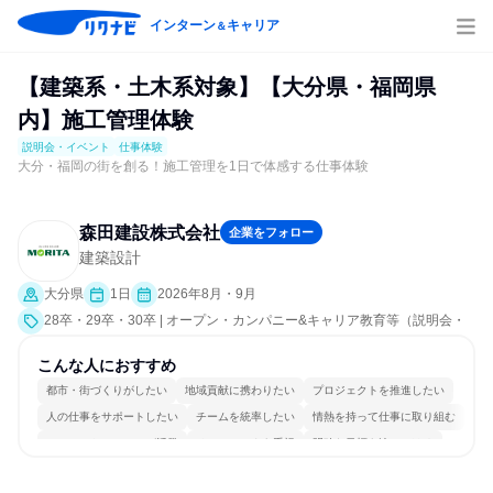
インターン
キャリア
＆
【建築系・土木系対象】【大分県・福岡県
内】施工管理体験
説明会・イベント
仕事体験
大分・福岡の街を創る！施工管理を1日で体感する仕事体験
森田建設株式会社
企業をフォロー
建築設計
大分県
1日
2026年8月・9月
28卒・29卒・30卒 | オープン・カンパニー&キャリア教育等（説明会・
イベント [職種研究、職場見学会、社員交流会、会社説明会、業界研
究]、仕事体験）
こんな人におすすめ
都市・街づくりがしたい
地域貢献に携わりたい
プロジェクトを推進したい
人の仕事をサポートしたい
チームを統率したい
情熱を持って仕事に取り組む
コミュニケーションが活発
チームワークを重視
明確な目標を追いかける
人とたくさん会話する