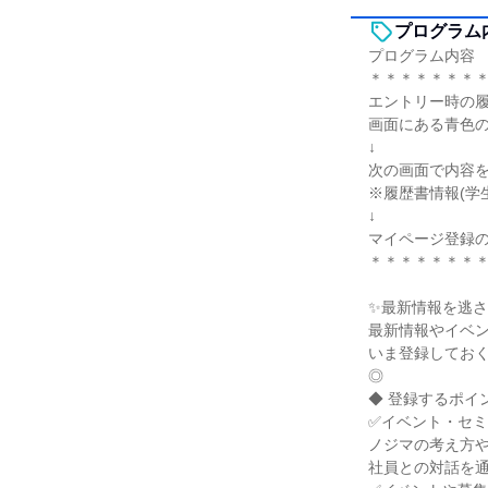
プログラム
プログラム内容
＊＊＊＊＊＊＊
エントリー時の履
画面にある青色
↓
次の画面で内容
※履歴書情報(学
↓
マイページ登録
＊＊＊＊＊＊＊
✨最新情報を逃
最新情報やイベ
いま登録してお
◎
◆ 登録するポイ
✅イベント・セ
ノジマの考え方
社員との対話を