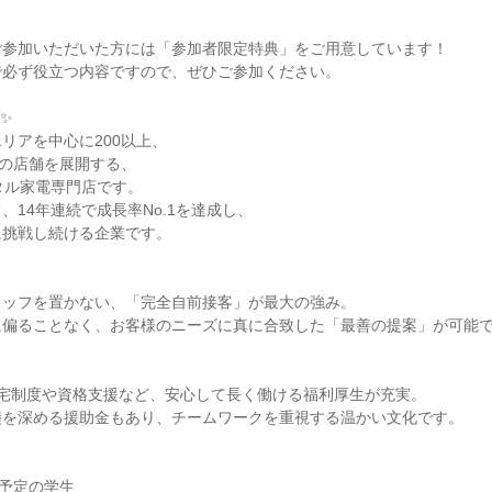
ご参加いただいた方には「参加者限定特典」をご用意しています！
で必ず役立つ内容ですので、ぜひご参加ください。
✨
リアを中心に200以上、
上の店舗を展開する、
タル家電専門店です。
、14年連続で成長率No.1を達成し、
に挑戦し続ける企業です。
タッフを置かない、「完全自前接客」が最大の強み。
に偏ることなく、お客様のニーズに真に合致した「最善の提案」が可能
社宅制度や資格支援など、安心して長く働ける福利厚生が充実。
睦を深める援助金もあり、チームワークを重視する温かい文化です。
業予定の学生