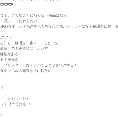
■□■□■□■
っても、売り場ごとに取り扱う商品は様々。
の「質」にこだわりたい。
で終わらず、お客様の生活を豊かにするパートナーになる秘訣を伝授し
スメ ✨
法を知り、就活を一歩リードしたい方
や提案」で人を笑顔にしたい方
ト経験がある
見るのが好き
ン、プリンター、カメラがでるとワクワクする！
オタクレベルの知識を活かしたい
中！
ート（オンライン）
エントリーください！
✨