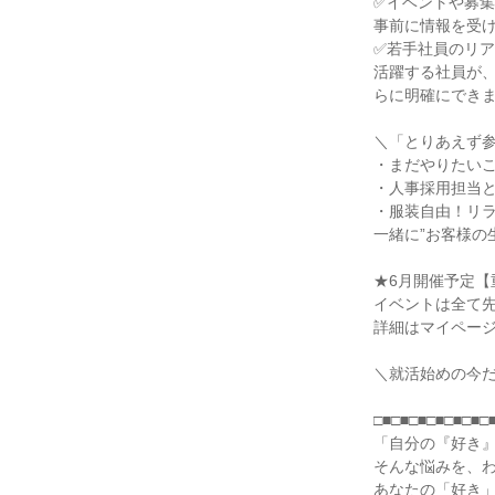
✅イベントや募
事前に情報を受
✅若手社員のリ
活躍する社員が
らに明確にでき
＼「とりあえず
・まだやりたいこ
・人事採用担当
・服装自由！リ
一緒に”お客様の
★6月開催予定【
イベントは全て
詳細はマイペー
＼就活始めの今
□■□■□■□■□■□■□
「自分の『好き
そんな悩みを、わ
あなたの「好き