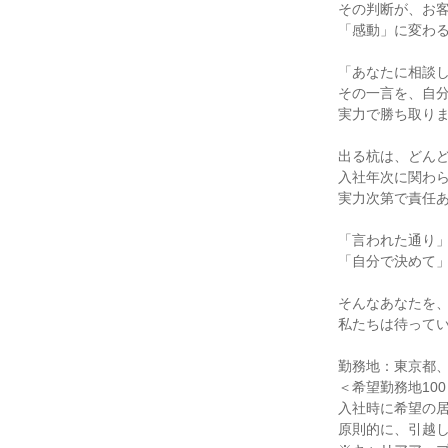
その判断が、お
「感動」に変わ
「あなたに相談
その一言を、自
実力で勝ち取り
出る杭は、どん
入社年次に関わ
実力次第で責任
「言われた通り
「自分で決めて
そんなあなたを
私たちは待って
勤務地：東京都
＜希望勤務地10
入社時に希望の
原則的に、引越