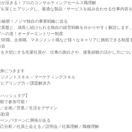
験が活きる！プロのコンサルティングセールス職理解
ズを深くヒアリングし、最適な製品・サービスを組み合わせる仕事内容
長の秘密！ノジマ独自の事業戦略に迫る
定基盤と、成長し続けられる独自の経営戦略を分かりやすく解説します
プへの道！オーダーエントリー制度
くSE職、企画職、マネジメント職など様々なキャリアに挑戦できる制度
談会
ィを大切にする先輩社員が、仕事の面白さや、接客経験の活かし方につ
が身につきます
ネジメントスキル ✅マーケティングスキル
✅ヒアリング力 ✅課題解決力
チハッシュタグ】
着順で参加可能！
グ／企画／営業／生活をデザイン
系歓迎
ターン／Iターンに興味がある
自己分析／社員と会える／説明会／社風理解／職種理解