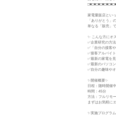
□■□■□■□■□■□■□
家電量販店とい
「ありがとう」
単なる「販売」
✨ こんな方にオス
✅企業研究の方
✅「自分の接客
✅接客アルバイ
✅最新の家電を
✅最新のパソコ
✅自分の趣味や
✨開催概要✨
日程：随時開催
時間：45分
方法：フルリモ
まずはお気軽に
✨実施プログラム