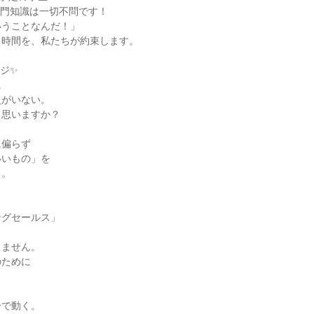
専門知識は一切不問です！
いうことなんだ！」
る時間を、私たちが約束します。
ジ✨
に
員がいない。
と思いますか？
に偏らず
いいもの」を
ら。
ングセールス」
りません。
のために
分で動く。