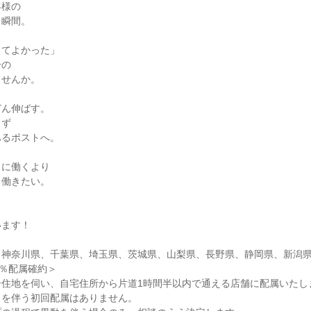
客様の
る瞬間。
してよかった」
分の
ませんか。
どん伸ばす。
らず
あるポストへ。
」に働くより
」働きたい。
、
います！
、神奈川県、千葉県、埼玉県、茨城県、山梨県、長野県、静岡県、新潟
0％配属確約＞
居住地を伺い、自宅住所から片道1時間半以内で通える店舗に配属いたし
しを伴う初回配属はありません。