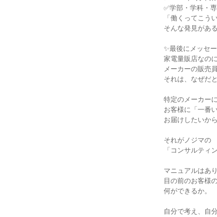
✅学部・学科・
「働くってこう
そんな発見があ
✨最後にメッセー
家電量販店なの
メーカーの販売
それは、なぜだ
特定のメーカー
お客様に「一番
お届けしたいか
それがノジマの
「コンサルティ
マニュアルはあ
目の前のお客様
何ができるか。
自分で考え、自