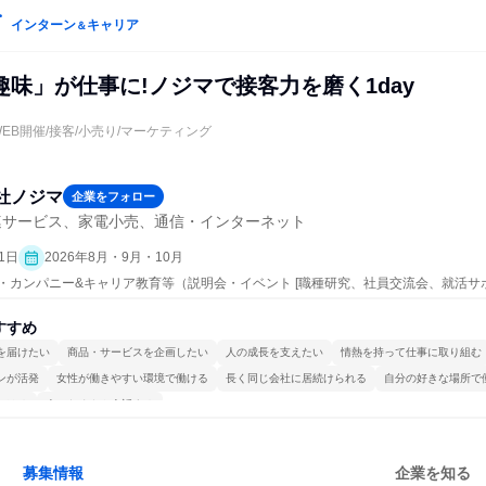
インターン
キャリア
＆
味」が仕事に!ノジマで接客力を磨く1day
WEB開催/接客/小売り/マーケティング
社ノジマ
企業をフォロー
連サービス、家電小売、通信・インターネット
1日
2026年8月・9月・10月
ープン・カンパニー&キャリア教育等（説明会・イベント [職種研究、社員交流会、就活
）
すすめ
を届けたい
商品・サービスを企画したい
人の成長を支えたい
情熱を持って仕事に取り組む
ンが活発
女性が働きやすい環境で働ける
長く同じ会社に居続けられる
自分の好きな場所で
かける
人とたくさん会話する
募集情報
企業を知る