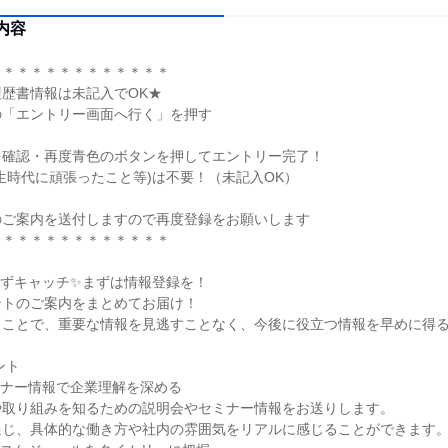
内容
＊＊＊＊＊＊＊＊＊＊＊＊＊
歴書情報は未記入でOK★
の「エントリー画面へ行く」を押す
を確認・再度青色のボタンを押してエントリー完了！
生時代に頑張ったこと等)は不要！（未記入OK）
のご案内を送付しますので再度登録をお願いします
＊＊＊＊＊＊＊＊＊＊＊＊＊
さずキャッチ✨まずは情報登録を！
ントのご案内をまとめてお届け！
くことで、重要な情報を見逃すことなく、今後に役立つ情報を早めに得
ント
ミナー情報で企業理解を深める
や取り組みを知るための説明会やセミナー情報をお送りします。
通じ、具体的な働き方や社内の雰囲気をリアルに感じることができます