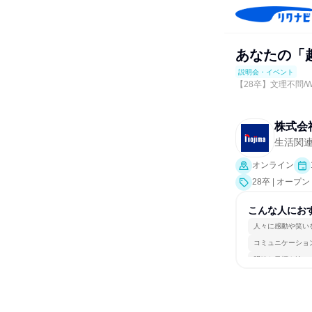
あなたの「趣
説明会・イベント
【28卒】文理不問/
株式会
生活関
オンライン
28卒 | オ
会、業界研究]
こんな人にお
人々に感動や笑い
コミュニケーショ
明確な目標を追い