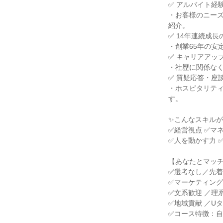
✅ アルバイト経
・お客様のニー
紹介。
✅ 14年連続成
・創業65年の安
✅ キャリアアッ
・社歴に関係な
✅ 質疑応答・座
・ホスピタリテ
す。
✨こんなスキル
✅経営視点 ✅マ
✅人を動かす力 
【あなたとマッ
✅選考なし／先
✅マーケティン
✅文系歓迎 ／理
✅地域貢献 ／U
✅コース特徴：