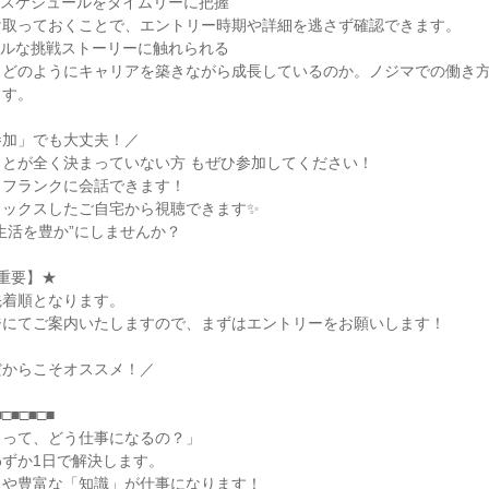
集スケジュールをタイムリーに把握
け取っておくことで、エントリー時期や詳細を逃さず確認できます。
アルな挑戦ストーリーに触れられる
、どのようにキャリアを築きながら成長しているのか。ノジマでの働き
ます。
参加」でも大丈夫！／
とが全く決まっていない方 もぜひ参加してください！
とフランクに会話できます！
ラックスしたご自宅から視聴できます✨
生活を豊か”にしませんか？
重要】★
先着順となります。
ジにてご案内いたしますので、まずはエントリーをお願いします！
だからこそオススメ！／
■□■□■□■
』って、どう仕事になるの？」
ずか1日で解決します。
」や豊富な「知識」が仕事になります！