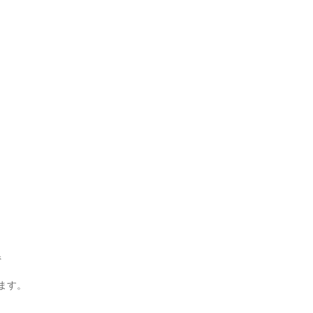
県
ます。