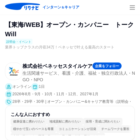
インターン
キャリア
＆
【東海/WEB】オープン・カンパニー トーク
Will
説明会・イベント
業界トップクラスの月収34万！ベネッセで叶える最高のスタート
株式会社ベネッセスタイルケア
企業をフォロー
生活関連サービス、看護・介護、福祉・独立行政法人・N
GO・NPO
オンライン
1日
2026年8月・9月・10月・11月・12月、2027年1月
28卒・29卒・30卒 | オープン・カンパニー&キャリア教育等（説明会・
イベント [職種研究、会社説明会、業界研究]）
こんな人におすすめ
健康促進に携わりたい
地域貢献に携わりたい
採用・育成に関わりたい
穏やかで互いのペースを尊重
コミュニケーションが活発
チームワークを重視
女性が働きやすい環境で働ける
長く同じ会社に居続けられる