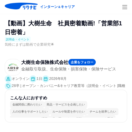
インターン
キャリア
＆
【動画】大樹生命 社員密着動画!「営業部1
日密着」
説明会・イベント
気軽にまずは動画で企業研究🌟
大樹生命保険株式会社
企業をフォロー
金融取引取扱、生命保険・損害保険・保険サービス
オンライン
1日
2026年8月
28卒 | オープン・カンパニー&キャリア教育等（説明会・イベント [職種
研究]）
こんな人におすすめ
金融関係に携わりたい
商品・サービスを企画したい
人の仕事をサポートしたい
ルールや制度を作りたい
チームを統率したい
コミュニケーションが活発
常に新しいものに挑戦
チームワークを重視
女性が働きやすい環境で働ける
若手が裁量を持てる環境