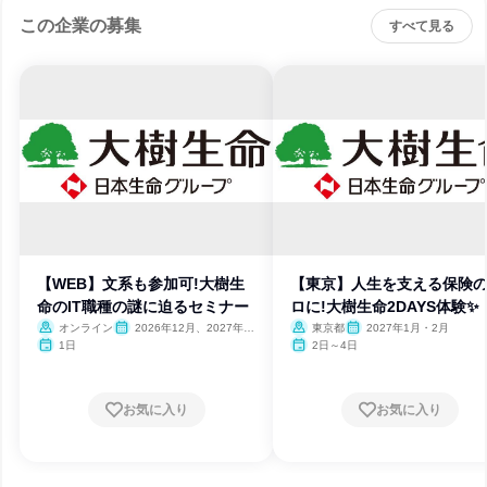
この企業の募集
すべて見る
【WEB】文系も参加可!大樹生
【東京】人生を支える保険
命のIT職種の謎に迫るセミナー
ロに!大樹生命2DAYS体験✨
オンライン
2026年12月、2027年1
東京都
2027年1月・2月
月
1日
2日～4日
お気に入り
お気に入り