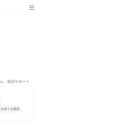
グラム、就活サポート、
量を持てる環境