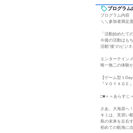
プログラム
プログラム内容
＼＼参加者満足度
「活動始めたて
今後の活動はも
活動“後”のビジ
エンターテイン
唯一無二の体験
【ゲーム型１Da
『ＶＯＹＡＧＥ
□■＝＝あらすじ＝
さあ、大海原へ
キミは、見習い
島の未来を左右
初めての航海に