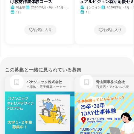
け教材作成体験コース
ュアルビジョン就活応援セ
ー
埼玉県
2026年8月・9月・10月・11
オンライン
2026年8月・9月・1
月・12月、2027年1月・2月
月・11月・12月
1日
1日
お気に入り
お気に入り
この募集と一緒に見られている募集
パナソニック株式会社
青山商事株式会社
半導体・電子機器メーカー
百貨店・アパレル小売