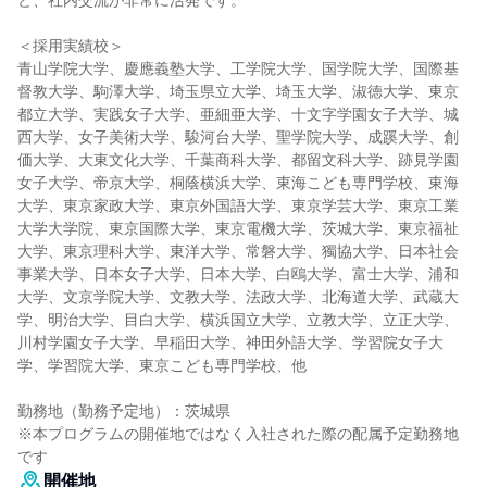
ど、社内交流が非常に活発です。
＜採用実績校＞
青山学院大学、慶應義塾大学、工学院大学、国学院大学、国際基
督教大学、駒澤大学、埼玉県立大学、埼玉大学、淑徳大学、東京
都立大学、実践女子大学、亜細亜大学、十文字学園女子大学、城
西大学、女子美術大学、駿河台大学、聖学院大学、成蹊大学、創
価大学、大東文化大学、千葉商科大学、都留文科大学、跡見学園
女子大学、帝京大学、桐蔭横浜大学、東海こども専門学校、東海
大学、東京家政大学、東京外国語大学、東京学芸大学、東京工業
大学大学院、東京国際大学、東京電機大学、茨城大学、東京福祉
大学、東京理科大学、東洋大学、常磐大学、獨協大学、日本社会
事業大学、日本女子大学、日本大学、白鴎大学、富士大学、浦和
大学、文京学院大学、文教大学、法政大学、北海道大学、武蔵大
学、明治大学、目白大学、横浜国立大学、立教大学、立正大学、
川村学園女子大学、早稲田大学、神田外語大学、学習院女子大
学、学習院大学、東京こども専門学校、他
勤務地（勤務予定地）：茨城県
※本プログラムの開催地ではなく入社された際の配属予定勤務地
です
開催地