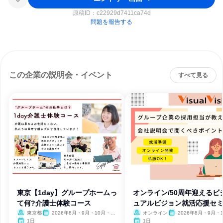
原稿ID：
c22929d7411ca74d
問題を報告する
この企業の説明会・イベント
すべて見る
東京【1day】グループホームっ
オンライン/50周年迎えるビ
て何?介護士体験コース
ュアルビジョン就活応援セ
ー
東京都
2026年8月・9月・10月・11
オンライン
2026年8月・9月・1
月・12月、2027年1月・2月
月・11月・12月
1日
1日