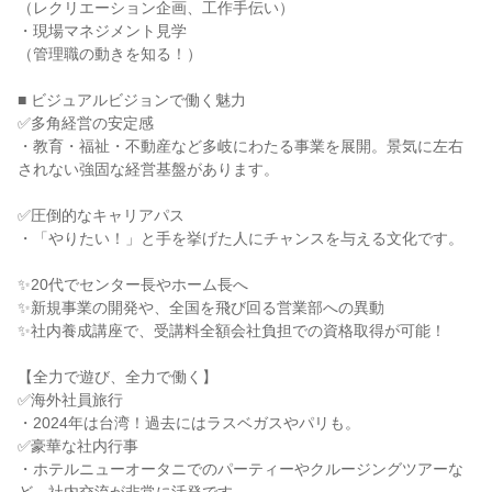
（レクリエーション企画、工作手伝い）
・現場マネジメント見学
（管理職の動きを知る！）
■ ビジュアルビジョンで働く魅力
✅多角経営の安定感
・教育・福祉・不動産など多岐にわたる事業を展開。景気に左右
されない強固な経営基盤があります。
✅圧倒的なキャリアパス
・「やりたい！」と手を挙げた人にチャンスを与える文化です。
✨20代でセンター長やホーム長へ
✨新規事業の開発や、全国を飛び回る営業部への異動
✨社内養成講座で、受講料全額会社負担での資格取得が可能！
【全力で遊び、全力で働く】
✅海外社員旅行
・2024年は台湾！過去にはラスベガスやパリも。
✅豪華な社内行事
・ホテルニューオータニでのパーティーやクルージングツアーな