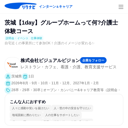
インターン
キャリア
＆
茨城【1day】グループホームって何?介護士
体験コース
説明会・イベント
仕事体験
自宅近くの事業所にて参加OK！介護のイメージが変わる✨
株式会社ビジュアルビジョン
企業をフォロー
レストラン・カフェ、看護・介護、教育支援サービス
茨城県
1日
2026年8月・9月・10月・11月・12月、2027年1月・2月
28卒・29卒・30卒 | オープン・カンパニー&キャリア教育等（説明会・
イベント [職種研究、職場見学会、会社説明会、業界研究]、仕事体験）
こんな人におすすめ
人々に感動や笑いを届けたい
人・世の中の安全を守りたい
地域貢献に携わりたい
人の仕事をサポートしたい
穏やかで互いのペースを尊重
情熱を持って仕事に取り組む