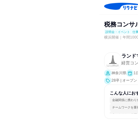
税務コンサ
説明会・イベント
仕
横浜開催｜年間100
ランド
経営コ
神奈川県
1
28卒 | オ
研究]、仕事体
こんな人にお
金融関係に携わり
チームワークを重
人とたくさん会話