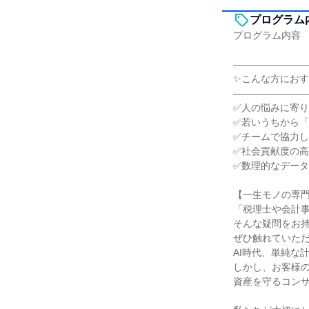
プログラム
プログラム内容
―――――――
✨こんな方にお
―――――――
✅人の悩みに寄
✅若いうちから
✅チームで協力
✅社会貢献度の
✅数理的なデー
【一生モノの専
「税理士や会計
そんな疑問をお
ぜひ触れていた
AI時代、単純な
しかし、お客様
資産を守るコン