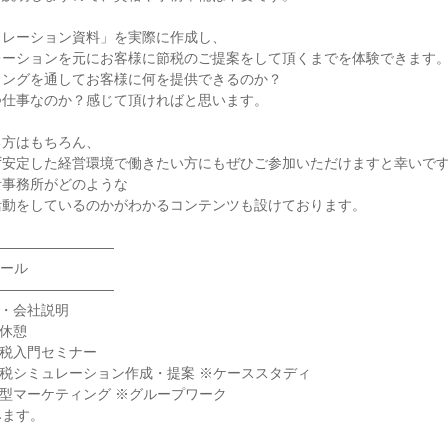
ュレーション資料」を実際に作成し、
レーションを元にお客様に節税のご提案をして頂くまでを体験できます
ィングを通してお客様に何を提供できるのか？
つ仕事なのか？感じて頂ければと思います。
る方はもちろん、
ず安定した経営環境で働きたい方にもぜひご参加いただけますと幸いで
計事務所がどのような
活動をしているのかがわかるコンテンツも設けております。
―――――――――
ュール
―――――――――
 業界・会社説明
お昼休憩
 相続税入門セミナー
00 相続税シミュレーション作成・提案 ※ケーススタディ
0 体験型マーケティング ※グループワーク
みます。