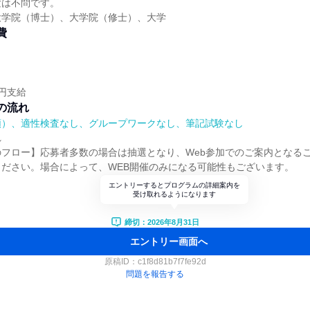
験は不問です。
大学院（博士）、大学院（修士）、大学
費
0円支給
の流れ
順）、適性検査なし、グループワークなし、筆記試験なし
れ
フロー】応募者多数の場合は抽選となり、Web参加でのご案内となる
ださい。場合によって、WEB開催のみになる可能性もございます。
エントリーするとプログラムの詳細案内を
受け取れるようになります
締切：2026年8月31日
エントリー画面へ
原稿ID：
c1f8d81b7f7fe92d
問題を報告する