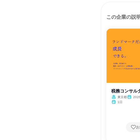
この企業の説
税務コンサル
東京都
20
1日
お