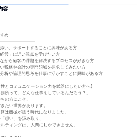
内容
―――――――――
すすめ
―――――――――
り添い、サポートすることに興味がある方
「経営」に近い視点を学びたい方
しながら顧客の課題を解決するプロセスが好きな方
高い税務や会計の専門領域を探求してみたい方
タ分析や論理的思考を仕事に活かすことに興味がある方
門性とコミュニケーション力を武器にしたい方へ】
事務所って、どんな仕事をしているんだろう？」
持ちの方にこそ、
だきたい世界があります。
計算は機械が担う時代になりました。
の「想い」を汲み取り、
サルティングは、人間にしかできません。