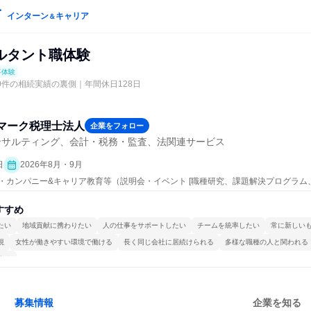
インターン
キャリア
＆
ルタント職体験
事体験
0件の相続実績の裏側｜年間休日128日
マーク税理士法人
企業をフォロー
ンサルティング、会計・税務・監査、法関連サービス
日
2026年8月・9月
ープン・カンパニー&キャリア教育等（説明会・イベント [職種研究、課題解決プログラ
験）
すすめ
たい
地域貢献に携わりたい
人の仕事をサポートしたい
チームを統率したい
常に新しい
視
女性が働きやすい環境で働ける
長く同じ会社に居続けられる
多様な職種の人と関われる
する
募集情報
企業を知る