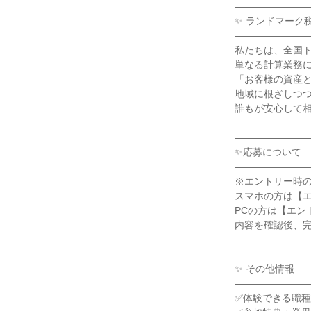
―――――――
✨ ランドマーク
―――――――
私たちは、全国
単なる計算業務
「お客様の資産
地域に根ざしつ
誰もが安心して
―――――――
✨応募について
―――――――
※エントリー時
スマホの方は【
PCの方は【エン
内容を確認後、
―――――――
✨ その他情報
―――――――
✅体験できる職