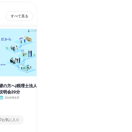
すべて見る
望の方へ|税理士法人
法律職志望の方へ|税理士法人オ
税理士志
説明会20分
ンライン説明20分
ンライン
2026年8月
オンライン
2026年8月
オンラ
1日
1日
お気に入り
お気に入り