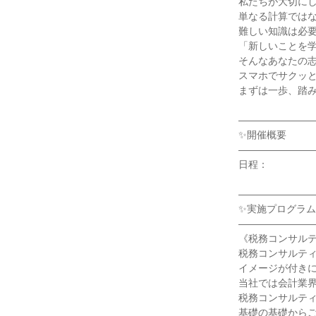
私たちが大切に
単なる計算では
難しい知識は必
「新しいことを
そんなあなたの
スマホでサクッ
まずは一歩、踏
―――――――
✨開催概要
―――――――
日程：
―――――――
✨実施プログラム
―――――――
《税務コンサル
税務コンサルテ
イメージが付き
当社では会計業
税務コンサルテ
基礎の基礎から