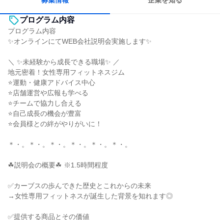
募集情報
企業を知る
プログラム内容
プログラム内容
✨オンラインにてWEB会社説明会実施します✨
＼ ✨未経験から成長できる職場✨ ／
地元密着！女性専用フィットネスジム
⭐運動・健康アドバイス中心
⭐店舗運営や広報も学べる
⭐チームで協力し合える
⭐自己成長の機会が豊富
⭐会員様との絆がやりがいに！
＊・。＊・。＊・。＊・。＊・。＊・。
☘説明会の概要☘ ※1.5時間程度
✅カーブスの歩んできた歴史とこれからの未来
→女性専用フィットネスが誕生した背景を知れます◎
✅提供する商品とその価値