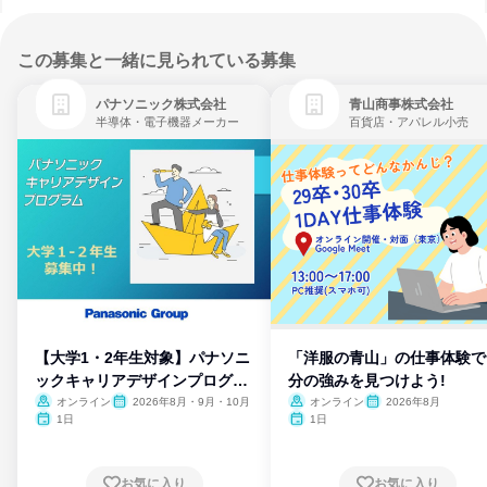
この募集と一緒に見られている募集
パナソニック株式会社
青山商事株式会社
半導体・電子機器メーカー
百貨店・アパレル小売
【大学1・2年生対象】パナソニ
「洋服の青山」の仕事体験で
ックキャリアデザインプログラ
分の強みを見つけよう!
ム
オンライン
2026年8月・9月・10月
オンライン
2026年8月
1日
1日
お気に入り
お気に入り