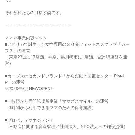
り。
それが私たちの目指す姿です。
＝＝＝＝＝＝＝＝＝＝＝＝＝＝＝＝
＜＜＜事業内容＞＞＞
■アメリカで誕生した女性専用の３０分フィットネスクラブ「カー
ブス」の運営
（東京23区に17店舗、神奈川県川崎市に1店舗、合計18店舗を運
営）
■カーブスのセカンドブランド「からだ動き回復センター Pint-U
P」の運営
✨2026年6月NEWOPEN✨
■一時預かり専門託児所事業「ママズスマイル」の運営
（1時間から利用できるママのための保育施設）
■プロパティマネジメント
（不動産に関する資産管理／社団法人、NPO法人への施設提供）