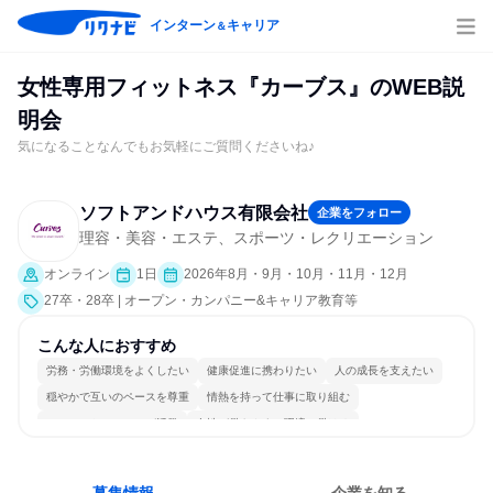
インターン
キャリア
＆
女性専用フィットネス『カーブス』のWEB説
明会
気になることなんでもお気軽にご質問くださいね♪
ソフトアンドハウス有限会社
企業をフォロー
理容・美容・エステ、スポーツ・レクリエーション
オンライン
1日
2026年8月・9月・10月・11月・12月
27卒・28卒 | オープン・カンパニー&キャリア教育等
こんな人におすすめ
労務・労働環境をよくしたい
健康促進に携わりたい
人の成長を支えたい
穏やかで互いのペースを尊重
情熱を持って仕事に取り組む
コミュニケーションが活発
女性が働きやすい環境で働ける
長く同じ会社に居続けられる
自分の好きな場所で働ける
人とたくさん会話する