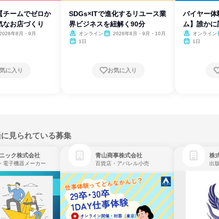
【チームでゼロか
SDGs×ITで進化するリユース業
バイヤー体
気なお店づくり
界ビジネスを紐解く90分
ム】誰かに
魅力
2026年8月・9月
オンライン
2026年8月・9月・10月
オンライン
1日
1日
気に入り
お気に入り
緒に見られている募集
ニック株式会社
青山商事株式会社
株式
・電子機器メーカー
百貨店・アパレル小売
出