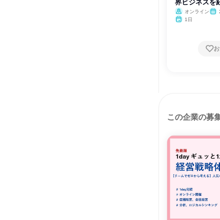
界ビジネスを紐
オンライン
1日
お
この企業の募