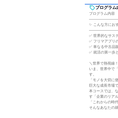
プログラム
プログラム内容
―――――――
✨ こんな方にお
―――――――
✅ 世界的なサス
✅ フリマアプリ
✅ 単なる中古品
✅ 就活の第一歩
＼世界で熱視線
いま、世界中で
す。
「モノを大切に
巨大な成長市場
本コースでは、
す「企業のリアル
「これからの時
そんなあなたの就