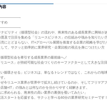
内容
―――――――
すすめ
―――――――
テナビリティ（循環型社会）の流れや、将来性のある成長業界に興味が
の普及で注目を集める「リユースビジネス」の仕組みや強みを知りたい
販売にとどまらない、IT×グローバル展開を推進する企業の戦略を学びた
として、サクッと効率的に業界研究・企業比較の視点を身につけたい方
！循環型社会を牽引する成長業界の最前線へ／
「リユース」が持続可能な社会づくりのキーファクターとして大きな注
使い循環させる」ビジネスは、単なるトレンドではなく、これからの地
です。
なぜ今リユース業界が世界中で拡大し続けているのか、そしてフリマア
店舗×IT」の強みとは何なのかを分かりやすく紐解きます。
代に求められる、将来性の高い業界の裏側を覗いてみたい」
活スタートを応援する、サクッと学べる60分の業界研究セミナーです