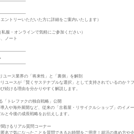
―――――――
―――――――
（エントリーいただいた方に詳細をご案内いたします）
（私服・オンラインで気軽にご参加ください）
具、ノート
―――――――
ム
―――――――
！リユース業界の「将来性」と「裏側」を解剖
でリユースが「賢くサステナブルな選択」として支持されているのか？
伸び続ける理由を分かりやすく解説します。
る「トレファクの独自戦略」公開
の導入や海外展開など、従来の「古着屋・リサイクルショップ」のイメ
デルと今後の成長戦略をお伝えします。
で聞けるリアル質問コーナー
て匿名で気になったことを質問できるお時間をご用意！就活の進め方や