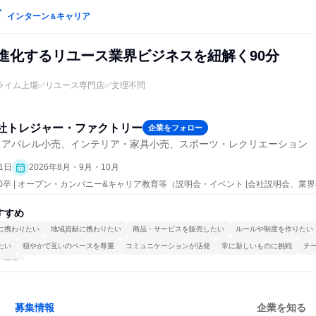
インターン
キャリア
＆
Tで進化するリユース業界ビジネスを紐解く90分
ライム上場✅リユース専門店✅文理不問
社トレジャー・ファクトリー
企業をフォロー
・アパレル小売、インテリア・家具小売、スポーツ・レクリエーション
1日
2026年8月・9月・10月
30卒 | オープン・カンパニー&キャリア教育等（説明会・イベント [会社説明会、業界
すすめ
に携わりたい
地域貢献に携わりたい
商品・サービスを販売したい
ルールや制度を作りたい
たい
穏やかで互いのペースを尊重
コミュニケーションが活発
常に新しいものに挑戦
チ
る環境
募集情報
企業を知る