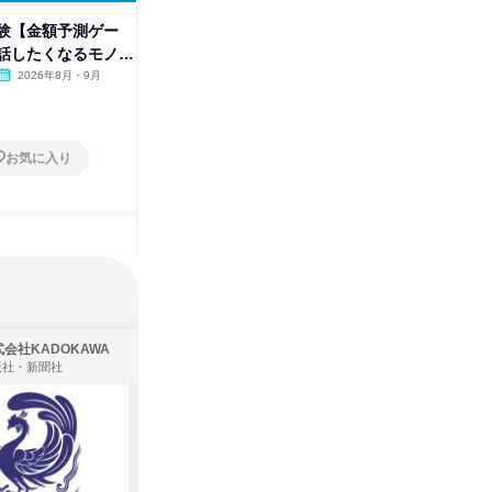
験【金額予測ゲー
ショート社風理解動画|IT×リユ
【先着順
話したくなるモノの
ース/東証プライム上場の裏側
体験!
2026年8月・9月
オンライン
2026年8月・9月
東京都
1日
1日
お気に入り
お気に入り
会社KADOKAWA
株式会社住まいず
版社・新聞社
製造・メーカー、建築設計