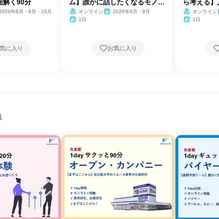
解く90分
ム】誰かに話したくなるモノの
ら考える】
魅力
2026年8月・9月・10月
オンライン
2026年8月・9月
オンライン
1日
1日
気に入り
お気に入り
集