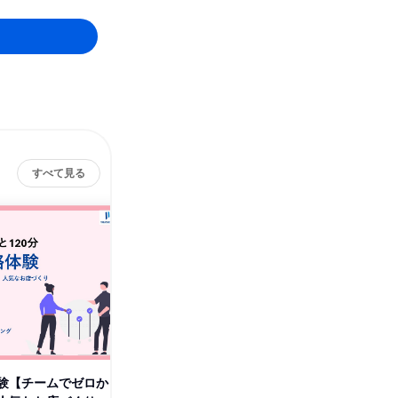
すべて見る
験【チームでゼロか
東京対面|ビッグデータを活用し
東京対面