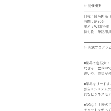
―――――――
✨ 開催概要
―――――――
日程：随時開催
時間：約90分
場所：WEB開催
持ち物：筆記用
―――――――
✨ 実施プログラ
―――――――
■世界で急拡大
なぜ今、世界中
違いや、市場が
■業界をリードす
独自ITシステム
的なビジネスモ
■NGなし！匿名
チャットを使っ