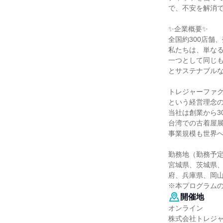
で、不安を解消
✨企業概要✨
全国約300店舗、
私たちは、単な
一つとして同じ
とサステナブル
トレジャーファ
という経営理念
当社は創業から3
台湾での古着屋
事業規模も世界
勤務地（勤務予
宮城県、茨城県
府、兵庫県、岡
※本プログラム
開催地
オンライン
株式会社トレジ