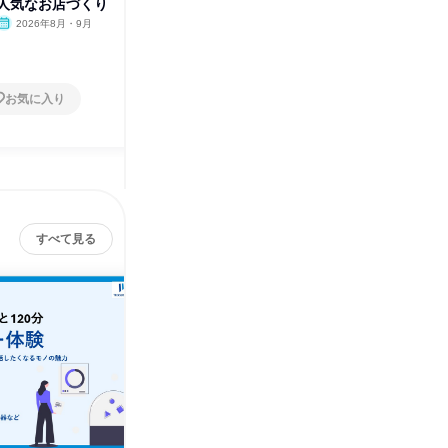
人気なお店づくり
データ×感性で価値を創る!
作る!売
2026年8月・9月
東京都
2026年8月・9月
東京都
1日
1日
お気に入り
お気に入り
すべて見る