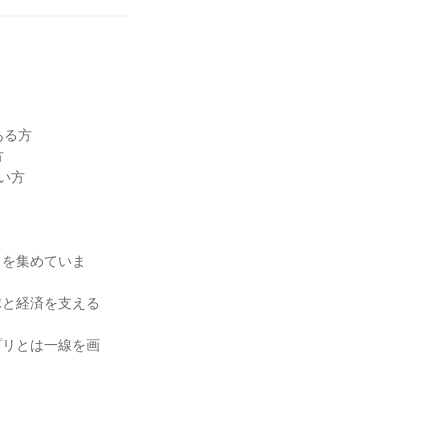
ある方
方
い方
目を集めていま
球と経済を支える
プリとは一線を画
！