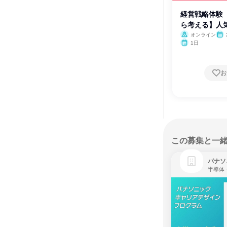
経営戦略体験
ら考える】人
オンライン
1日
お
この募集と一
パナソ
半導体