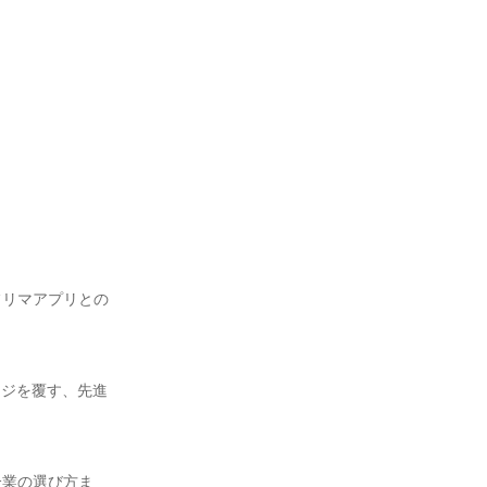
フリマアプリとの
ージを覆す、先進
企業の選び方ま