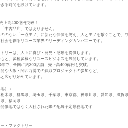
できる時間を設けています。
売上高400億円突破！
る「中古品店」ではありません。
もののない「一点モノ」に新たな価値を与え、人とモノを繋ぐことで、
な社会を創るリユース業界のリーディングカンパニーです。
クトリーは、人々に喜び・発見・感動を提供します。
のもと、多種多様なリユースビジネスを展開しています。
0年で、全国に約300店舗、売上高400億円も突破。
展開や大阪・関西万博での買取プロジェクトの参加など、
へと広がり始めています。
定地）：
、栃木県、群馬県、埼玉県、千葉県、東京都、神奈川県、愛知県、滋賀
山県、福岡県
の開催地ではなく入社された際の配属予定勤務地です
ャー・ファクトリー