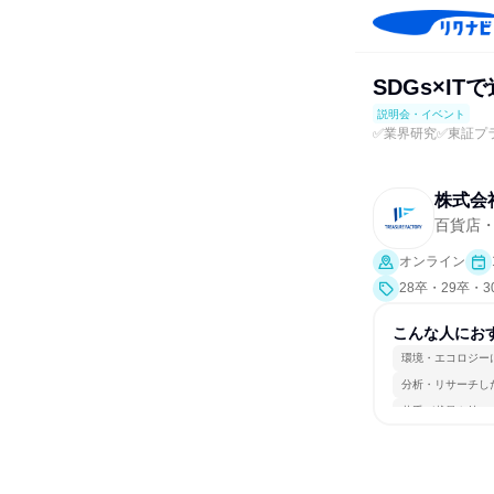
SDGs×I
説明会・イベント
✅業界研究✅東証プ
株式会
百貨店
オンライン
28卒・29卒・
こんな人にお
環境・エコロジー
分析・リサーチし
若手が裁量を持て