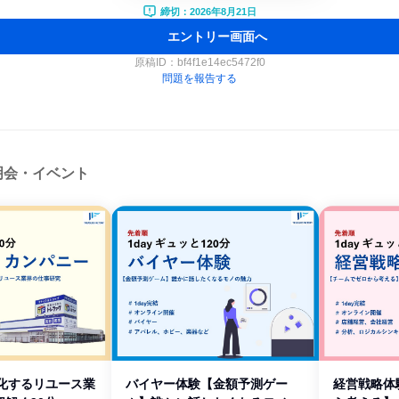
締切：2026年8月21日
エントリー画面へ
原稿ID：
bf4f1e14ec5472f0
問題を報告する
明会・イベント
で進化するリユース業
バイヤー体験【金額予測ゲー
経営戦略体