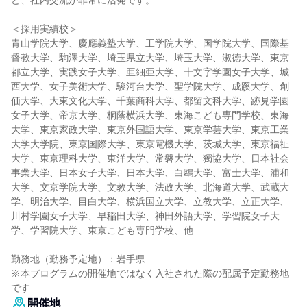
ど、社内交流が非常に活発です。
＜採用実績校＞
青山学院大学、慶應義塾大学、工学院大学、国学院大学、国際基
督教大学、駒澤大学、埼玉県立大学、埼玉大学、淑徳大学、東京
都立大学、実践女子大学、亜細亜大学、十文字学園女子大学、城
西大学、女子美術大学、駿河台大学、聖学院大学、成蹊大学、創
価大学、大東文化大学、千葉商科大学、都留文科大学、跡見学園
女子大学、帝京大学、桐蔭横浜大学、東海こども専門学校、東海
大学、東京家政大学、東京外国語大学、東京学芸大学、東京工業
大学大学院、東京国際大学、東京電機大学、茨城大学、東京福祉
大学、東京理科大学、東洋大学、常磐大学、獨協大学、日本社会
事業大学、日本女子大学、日本大学、白鴎大学、富士大学、浦和
大学、文京学院大学、文教大学、法政大学、北海道大学、武蔵大
学、明治大学、目白大学、横浜国立大学、立教大学、立正大学、
川村学園女子大学、早稲田大学、神田外語大学、学習院女子大
学、学習院大学、東京こども専門学校、他
勤務地（勤務予定地）：岩手県
※本プログラムの開催地ではなく入社された際の配属予定勤務地
です
開催地