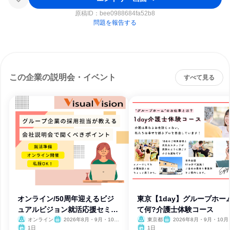
原稿ID：
bee0988684fa52b8
問題を報告する
この企業の説明会・イベント
すべて見る
オンライン/50周年迎えるビジ
東京【1day】グループホー
ュアルビジョン就活応援セミナ
て何?介護士体験コース
ー
オンライン
2026年8月・9月・10
東京都
2026年8月・9月・10月
月・11月・12月
月・12月、2027年1月・2月
1日
1日