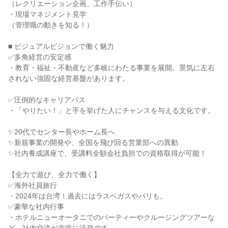
（レクリエーション企画、工作手伝い）
・現場マネジメント見学
（管理職の動きを知る！）
■ ビジュアルビジョンで働く魅力
✅多角経営の安定感
・教育・福祉・不動産など多岐にわたる事業を展開。景気に左右
されない強固な経営基盤があります。
✅圧倒的なキャリアパス
・「やりたい！」と手を挙げた人にチャンスを与える文化です。
✨20代でセンター長やホーム長へ
✨新規事業の開発や、全国を飛び回る営業部への異動
✨社内養成講座で、受講料全額会社負担での資格取得が可能！
【全力で遊び、全力で働く】
✅海外社員旅行
・2024年は台湾！過去にはラスベガスやパリも。
✅豪華な社内行事
・ホテルニューオータニでのパーティーやクルージングツアーな