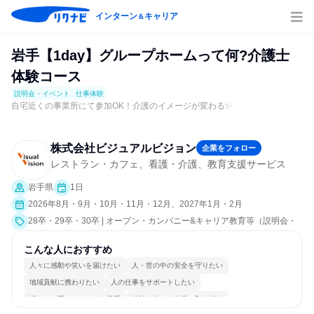
インターン
キャリア
＆
岩手【1day】グループホームって何?介護士
体験コース
説明会・イベント
仕事体験
自宅近くの事業所にて参加OK！介護のイメージが変わる✨
株式会社ビジュアルビジョン
企業をフォロー
レストラン・カフェ、看護・介護、教育支援サービス
岩手県
1日
2026年8月・9月・10月・11月・12月、2027年1月・2月
28卒・29卒・30卒 | オープン・カンパニー&キャリア教育等（説明会・
イベント [職種研究、職場見学会、会社説明会、業界研究]、仕事体験）
こんな人におすすめ
人々に感動や笑いを届けたい
人・世の中の安全を守りたい
地域貢献に携わりたい
人の仕事をサポートしたい
穏やかで互いのペースを尊重
情熱を持って仕事に取り組む