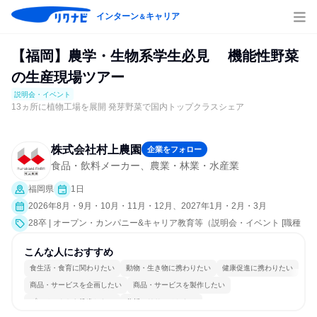
インターン
キャリア
＆
【福岡】農学・生物系学生必見 機能性野菜
の生産現場ツアー
説明会・イベント
13ヵ所に植物工場を展開 発芽野菜で国内トップクラスシェア
株式会社村上農園
企業をフォロー
食品・飲料メーカー、農業・林業・水産業
福岡県
1日
2026年8月・9月・10月・11月・12月、2027年1月・2月・3月
28卒 | オープン・カンパニー&キャリア教育等（説明会・イベント [職種
研究、職場見学会、社員交流会]）
こんな人におすすめ
食生活・食育に関わりたい
動物・生き物に携わりたい
健康促進に携わりたい
商品・サービスを企画したい
商品・サービスを製作したい
プロジェクトを推進したい
分析・リサーチしたい