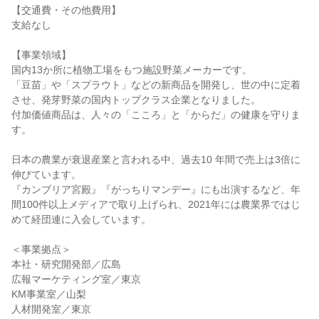
【交通費・その他費用】
支給なし
【事業領域】
国内13か所に植物工場をもつ施設野菜メーカーです。
「豆苗」や「スプラウト」などの新商品を開発し、世の中に定着
させ、発芽野菜の国内トップクラス企業となりました。
付加価値商品は、人々の「こころ」と「からだ」の健康を守りま
す。
日本の農業が衰退産業と言われる中、過去10 年間で売上は3倍に
伸びています。
『カンブリア宮殿』『がっちりマンデー』にも出演するなど、年
間100件以上メディアで取り上げられ、2021年には農業界ではじ
めて経団連に入会しています。
＜事業拠点＞
本社・研究開発部／広島
広報マーケティング室／東京
KM事業室／山梨
人材開発室／東京