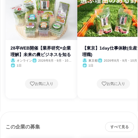
28卒WEB開催【業界研究×企業
【東京】1day仕事体験(生産
理解】未来の農ビジネスを知る
理職)
オンライン
2026年8月・9月・10
東京都
2026年8月・9月・10月
月・11月・12月、2027年1
月・12月、2027年1月・2月
1日
1日
月
月
お気に入り
お気に入り
この企業の募集
すべて見る