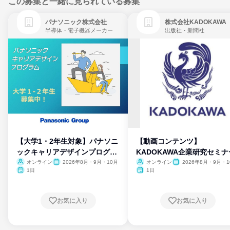
この募集と一緒に見られている募集
パナソニック株式会社
株式会社KADOKAWA
半導体・電子機器メーカー
出版社・新聞社
【大学1・2年生対象】パナソニ
【動画コンテンツ】
ックキャリアデザインプログラ
KADOKAWA企業研究セミナ
ム
オンライン
2026年8月・9月・10月
オンライン
2026年8月・9月・1
月・11月・12月
1日
1日
お気に入り
お気に入り