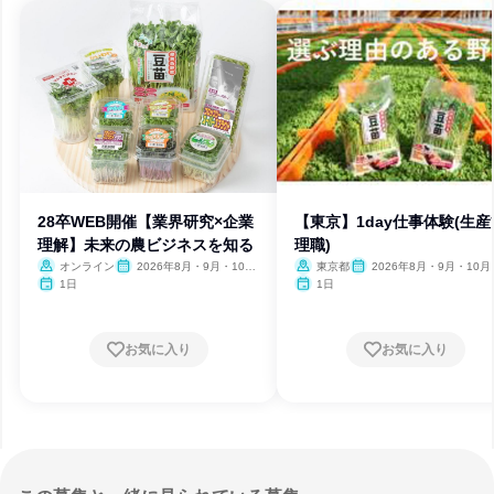
28卒WEB開催【業界研究×企業
【東京】1day仕事体験(生産
理解】未来の農ビジネスを知る
理職)
オンライン
2026年8月・9月・10
東京都
2026年8月・9月・10月
月・11月・12月、2027年1
月・12月、2027年1月・2月
1日
1日
月
月
お気に入り
お気に入り