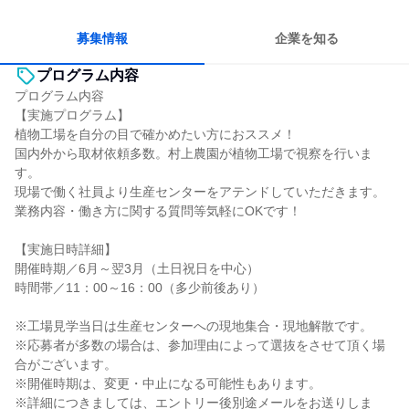
情熱を持って仕事に取り組む
個人の能力を重視
若手が裁量を持てる環境
募集情報
企業を知る
プログラム内容
プログラム内容
【実施プログラム】
植物工場を自分の目で確かめたい方におススメ！
国内外から取材依頼多数。村上農園が植物工場で視察を行いま
す。
現場で働く社員より生産センターをアテンドしていただきます。
業務内容・働き方に関する質問等気軽にOKです！
【実施日時詳細】
開催時期／6月～翌3月（土日祝日を中心）
時間帯／11：00～16：00（多少前後あり）
※工場見学当日は生産センターへの現地集合・現地解散です。
※応募者が多数の場合は、参加理由によって選抜をさせて頂く場
合がございます。
※開催時期は、変更・中止になる可能性もあります。
※詳細につきましては、エントリー後別途メールをお送りしま