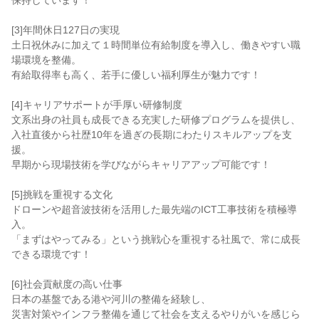
保持しています！
[3]年間休日127日の実現
土日祝休みに加えて１時間単位有給制度を導入し、働きやすい職
場環境を整備。
有給取得率も高く、若手に優しい福利厚生が魅力です！
[4]キャリアサポートが手厚い研修制度
文系出身の社員も成長できる充実した研修プログラムを提供し、
入社直後から社歴10年を過ぎの長期にわたりスキルアップを支
援。
早期から現場技術を学びながらキャリアアップ可能です！
[5]挑戦を重視する文化
ドローンや超音波技術を活用した最先端のICT工事技術を積極導
入。
「まずはやってみる」という挑戦心を重視する社風で、常に成長
できる環境です！
[6]社会貢献度の高い仕事
日本の基盤である港や河川の整備を経験し、
災害対策やインフラ整備を通じて社会を支えるやりがいを感じら