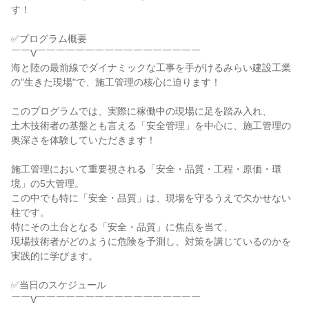
す！
✅プログラム概要
￣￣V￣￣￣￣￣￣￣￣￣￣￣￣￣￣￣￣￣
海と陸の最前線でダイナミックな工事を手がけるみらい建設工業
の"生きた現場"で、施工管理の核心に迫ります！
このプログラムでは、実際に稼働中の現場に足を踏み入れ、
土木技術者の基盤とも言える「安全管理」を中心に、施工管理の
奥深さを体験していただきます！
施工管理において重要視される「安全・品質・工程・原価・環
境」の5大管理。
この中でも特に「安全・品質」は、現場を守るうえで欠かせない
柱です。
特にその土台となる「安全・品質」に焦点を当て、
現場技術者がどのように危険を予測し、対策を講じているのかを
実践的に学びます。
✅当日のスケジュール
￣￣V￣￣￣￣￣￣￣￣￣￣￣￣￣￣￣￣￣