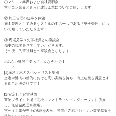
①マリコン業界および会社説明会
マリコン業界とみらい建設工業についてご紹介します！
② 施工管理の仕事を体験
施工管理として必要なスキルの中の一つである「安全管理」につ
いて知っていただきます！
③ 現場見学＆先輩社員との座談会
働中の現場を見学していただきます。
その後、先輩社員との座談会となります。
✅みらい建設工業ってこんな会社です！
￣￣V￣￣￣￣￣￣￣￣￣￣￣￣￣￣￣￣￣
[1]海洋土木のスペシャリスト集団
空港や港湾の整備における高い実績を持ち、海上建築を得意とす
る総合建設会社です！
[2]安定した経営基盤
東証プライム上場「高松コンストラクショングループ」に所属
し、無借金経営を実現。
官公庁工事が売上の8割を占め、景気に左右されにくい事業基盤を