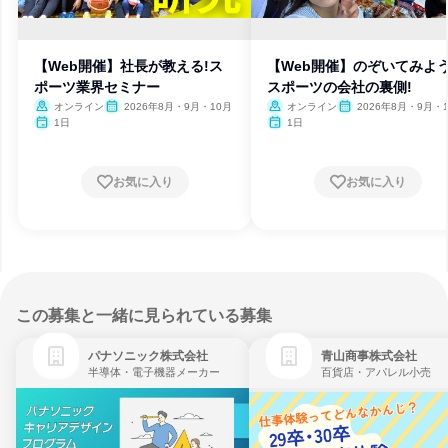
【Web開催】社長が教える!ス
【Web開催】のぞいてみよう
ポーツ業界セミナー
スポーツの会社の裏側!
オンライン
2026年8月・9月・10月
オンライン
2026年8月・9月・
1日
1日
お気に入り
お気に入り
この募集と一緒に見られている募集
パナソニック株式会社
青山商事株式会社
半導体・電子機器メーカー
百貨店・アパレル小売