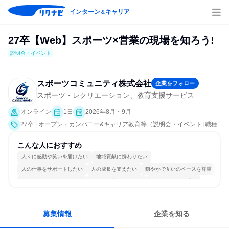
インターン
キャリア
＆
27卒【Web】スポーツ×営業の現場を知ろう!
説明会・イベント
スポーツコミュニティ株式会社
企業をフォロー
スポーツ・レクリエーション、教育支援サービス
オンライン
1日
2026年8月・9月
27卒 | オープン・カンパニー&キャリア教育等（説明会・イベント [職種
研究、会社説明会、業界研究]）
こんな人におすすめ
人々に感動や笑いを届けたい
地域貢献に携わりたい
人の仕事をサポートしたい
人の成長を支えたい
穏やかで互いのペースを尊重
コミュニケーションが活発
冷静に仕事に取り組む
チームワークを重視
女性が働きやすい環境で働ける
人とたくさん会話する
募集情報
企業を知る