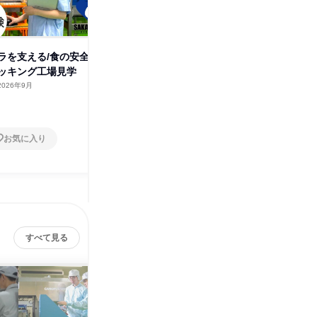
ラを支える/食の安全
農学の知識を活かす/食の安全を
食品メー
ッキング工場見学
守る最新スマート工場がわかる
る/提案
2026年9月
岡山県
2026年9月
岡山県
2日～4日
2日～4
お気に入り
お気に入り
すべて見る