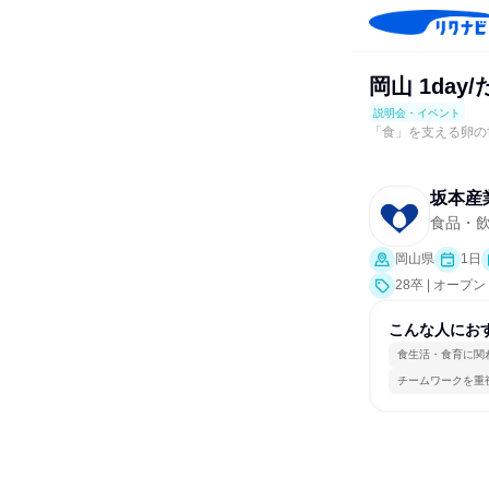
岡山 1da
説明会・イベント
「食」を支える卵の世
坂本産
食品・
岡山県
1日
28卒 | オ
こんな人にお
食生活・食育に関
チームワークを重