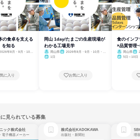
日本の食卓を支える
岡山 1day/たまごの生産現場が
食のインフ
」を知る
わかる工場見学
×品質管理
~
2026年8月・9月・10
岡山県
2026年8月・9月・10月・11
岡山県
11月、2027年1月
月、2027年1月・2月
1日
5日～10日
気に入り
お気に入り
緒に見られている募集
ニック株式会社
株式会社KADOKAWA
・電子機器メーカー
出版社・新聞社