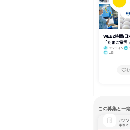
WEB2時間/
「たまご業界
オンライン
月・
1日
お
この募集と一
パナソ
半導体