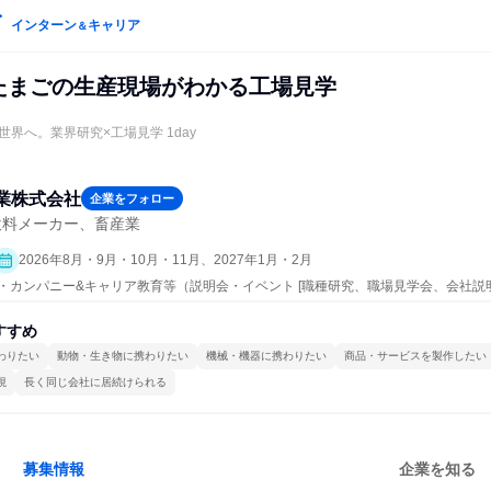
インターン
キャリア
＆
y/たまごの生産現場がわかる工場見学
界へ。業界研究×工場見学 1day
業株式会社
企業をフォロー
飲料メーカー、畜産業
2026年8月・9月・10月・11月、2027年1月・2月
ープン・カンパニー&キャリア教育等（説明会・イベント [職種研究、職場見学会、会社説
すすめ
わりたい
動物・生き物に携わりたい
機械・機器に携わりたい
商品・サービスを製作したい
視
長く同じ会社に居続けられる
募集情報
企業を知る