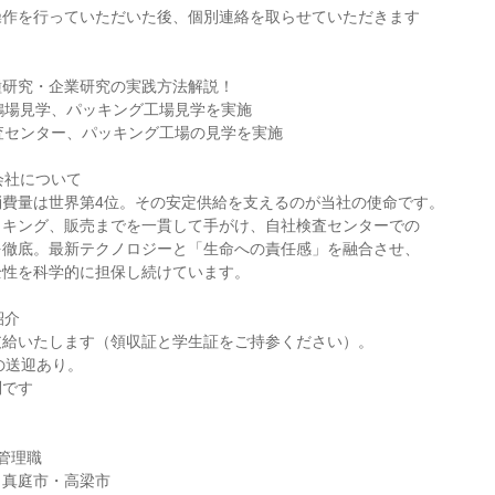
操作を行っていただいた後、個別連絡を取らせていただきます
】
種研究・企業研究の実践方法解説！
鶏場見学、パッキング工場見学を実施
査センター、パッキング工場の見学を実施
会社について
消費量は世界第4位。その安定供給を支えるのが当社の使命です。
ッキング、販売までを一貫して手がけ、自社検査センターでの
を徹底。最新テクノロジーと「生命への責任感」を融合させ、
全性を科学的に担保し続けています。
紹介
支給いたします（領収証と学生証をご持参ください）。
の送迎あり。
問です
管理職
・真庭市・高梁市