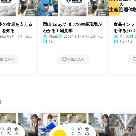
日本の食卓を支える
岡山 1day/たまごの生産現場が
食品インフ
」を知る
わかる工場見学
を守る卵パ
2026年8月・9月・10
岡山県
2026年8月・9月・10月・11
岡山県
11月、2027年1月
月、2027年1月・2月
1日
2日～4日
気に入り
お気に入り
集