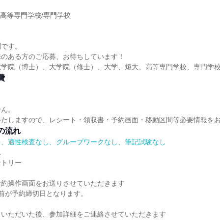
】
/高等専門学校/専門学校
】
問です。
味のある方のご応募、お待ちしています！
大学院（博士）、大学院（修士）、大学、短大、高等専門学校、専門学
費
せん。
いたしますので、レシート・領収書・予約画面・移動区間等必要情報を
の流れ
）、適性検査なし、グループワークなし、筆記試験なし
れ
ントリー
予約操作画面をお送りさせていただきます
前が予約締切日となります。
ていただいた後、参加詳細をご連絡させていただきます