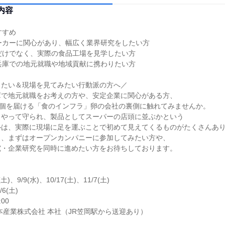
内容
すすめ
ーカーに関心があり、幅広く業界研究をしたい方
だけでなく、実際の食品工場を見学したい方
兵庫での地元就職や地域貢献に携わりたい方
きたい＆現場を見てみたい行動派の方へ／
庫で地元就職をお考えの方や、安定企業に関心がある方、
万個を届ける「食のインフラ」卵の会社の裏側に触れてみませんか。
うやって守られ、製品としてスーパーの店頭に並ぶかという
ルは、実際に現場に足を運ぶことで初めて見えてくるものがたくさんあ
く、まずはオープンカンパニーに参加してみたい方や、
究・企業研究を同時に進めたい方をお待ちしております。
土)、9/9(水)、10/17(土)、11/7(土)
/6(土)
00
本産業株式会社 本社（JR笠岡駅から送迎あり）