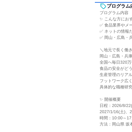
プログラム
プログラム内容
✨ こんな方にお
✅ 食品業界やメ
✅ ネットの情報
✅ 岡山・広島・
＼地元で長く働
岡山・広島・兵
全国へ毎日320
食品の安全がど
生産管理のリア
フットワーク広
具体的な職種研
✨ 開催概要
日程：2026/8/22(
2027/1/16(土)、2
時間：10:00～17:
方法：岡山県 坂