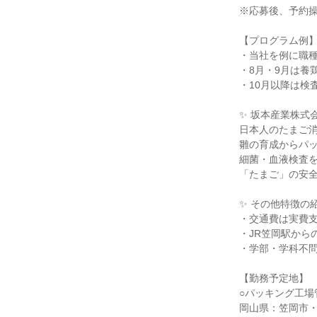
※応募後、予約
【プログラム例
・当社を例に職
・8月・9月は養
・10月以降は検
✨ 坂本産業株式
日本人のたまご
雛の育成からパ
細菌・血液検査
「たまご」の安
✨ その他特徴の
・交通費は実費
・JR笠岡駅から
・学部・学科不
【勤務予定地】
○パッキング工場
岡山県：笠岡市