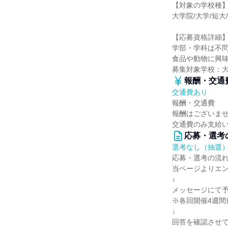
【対象の学校種
大学院/大学/短大
【応募資格詳細
学部・学科は不
食品や動物に興
募集対象学校：
報酬・交通
交通費あり
報酬・交通費
報酬はございま
交通費のみ支給
応募・選考
選考なし（抽選
応募・選考の流
当ページよりエ
↓
メッセージにて
※各回開催4週間
↓
回答を確認させ