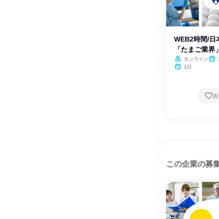
WEB2時間/
「たまご業界
オンライン
月・
1日
お
この企業の募