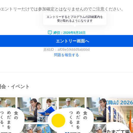
のエントリーだけでは参加確定とはなりませんのでご注意ください。
エントリーするとプログラムの詳細案内を
受け取れるようになります
締切：2026年8月16日
エントリー画面へ
原稿ID：
af08e59ddd9abbbd
問題を報告する
明会・イベント