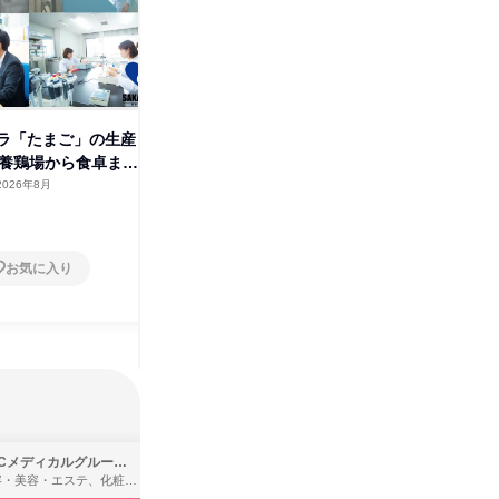
ラ「たまご」の生産
食品インフラを支える/食の安全
農学の知
~養鶏場から食卓まで
を守る卵パッキング工場見学
守る最新
2026年8月
岡山県
2026年9月
岡山県
2日～4日
2日～4
お気に入り
お気に入り
SBCメディカルグループ株式会社
株式会社バンダイ
理容・美容・エステ、化粧品・理美容用品小売、医療・病院
アパレル・繊維・スポーツメーカー、製造・メーカー、ゲーム制作・販売