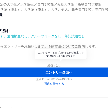
業予定の大学生／大学院生／専門学校生／短期大学生／高等専門学校生
大学院（博士）、大学院（修士）、大学、短大、高等専門学校、専門学
費
の流れ
順）、適性検査なし、グループワークなし、筆記試験なし
れ
からエントリーをお願いします。予約方法についてご案内します。
エントリーするとプログラムの詳細案内を
受け取れるようになります
締切：なし
エントリー画面へ
原稿ID：
adf82b0ae4900fda
問題を報告する