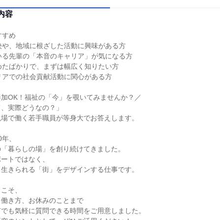
内容
すすめ
決や、地域に根ざした活動に興味がある方
いる先輩の「本音のキャリア」が気になる方
めたばかりで、まずは幅広く知りたい方
リアでの社会貢献活動に関心がある方
加OK！福祉の「今」を覗いてみませんか？／
て、実際どうなの？」
現場で働く若手職員が等身大でお答えします。
0年、
の「暮らしの場」を創り続けてきました。
ポートではなく、
く生きられる「街」をデザインする仕事です。
らこそ、
ら働き方、お休みのことまで
何でも気軽に質問できる時間をご用意しました。