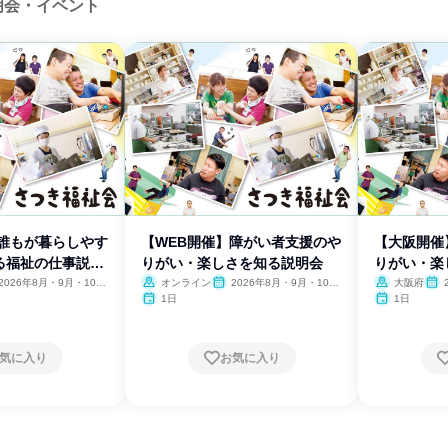
明会・イベント
】誰もが暮らしやす
【WEB開催】障がい者支援のや
【大阪開催
る福祉の仕事説明
りがい・楽しさを知る説明会
りがい・楽
2026年8月・9月・10
オンライン
2026年8月・9月・10
大阪府
11月・12月
月・11月・12月
月・
1日
1日
気に入り
お気に入り