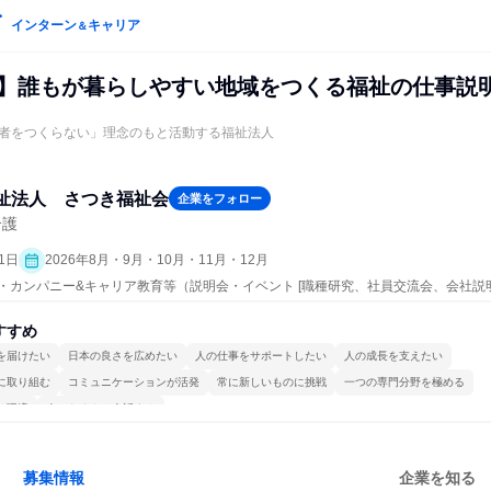
インターン
キャリア
＆
催】誰もが暮らしやすい地域をつくる福祉の仕事説
者をつくらない」理念のもと活動する福祉法人
祉法人 さつき福祉会
企業をフォロー
介護
1日
2026年8月・9月・10月・11月・12月
ープン・カンパニー&キャリア教育等（説明会・イベント [職種研究、社員交流会、会社説
すすめ
を届けたい
日本の良さを広めたい
人の仕事をサポートしたい
人の成長を支えたい
に取り組む
コミュニケーションが活発
常に新しいものに挑戦
一つの専門分野を極める
る環境
人とたくさん会話する
募集情報
企業を知る