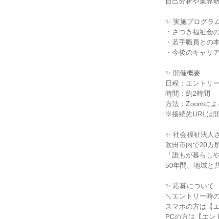
自己分析や業界
✨ 実施プログラ
・さつき福祉会
・若手職員との
・今後のキャリア
✨ 開催概要
日程：エントリ
時間：約2時間
方法：Zoomに
※接続先URLは
✨ 社会福祉法人
吹田市内で20カ
「誰もが暮らし
50年間、地域と
✨ 応募について
＼エントリー時
スマホの方は【
PCの方は【エン