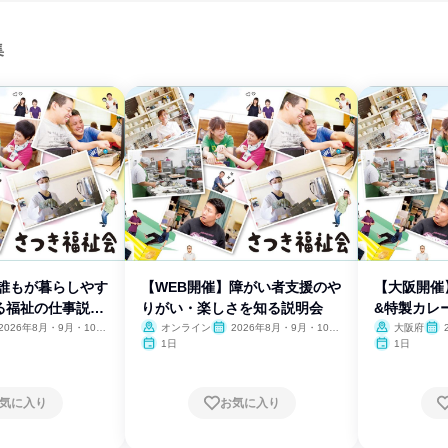
集
】誰もが暮らしやす
【WEB開催】障がい者支援のや
【大阪開催
る福祉の仕事説明
りがい・楽しさを知る説明会
&特製カレ
学会
2026年8月・9月・10
オンライン
2026年8月・9月・10
大阪府
11月・12月
月・11月・12月
月・
1日
1日
気に入り
お気に入り