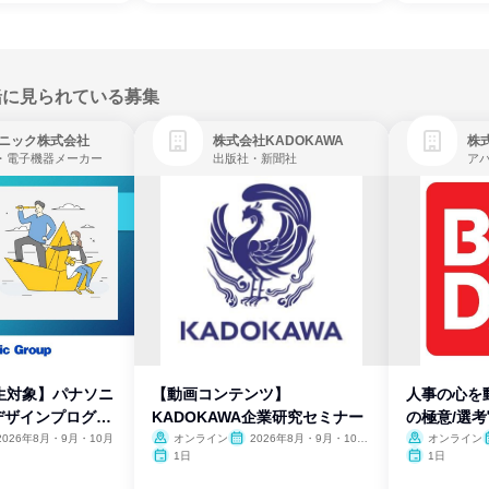
緒に見られている募集
ニック株式会社
株式会社KADOKAWA
株
・電子機器メーカー
出版社・新聞社
生対象】パナソニ
【動画コンテンツ】
人事の心を
デザインプログラ
KADOKAWA企業研究セミナー
の極意/選
開
2026年8月・9月・10月
オンライン
2026年8月・9月・10
オンライン
月・11月・12月
1日
1日