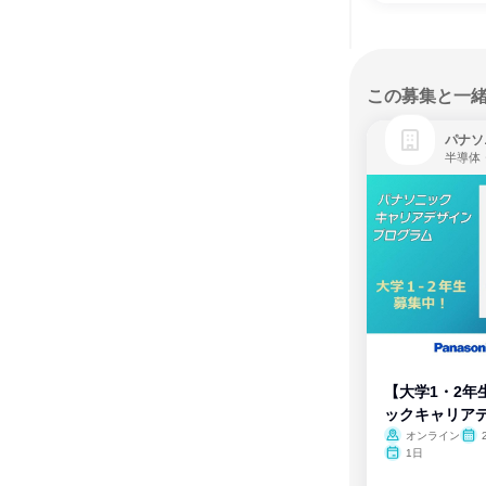
この募集と一
パナソ
半導体
【大学1・2年
ックキャリア
ム
オンライン
1日