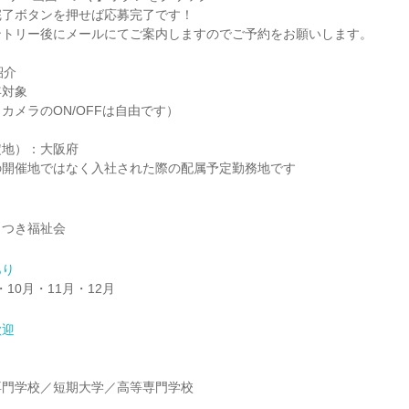
完了ボタンを押せば応募完了です！
ントリー後にメールにてご案内しますのでご予約をお願いします。
紹介
年対象
カメラのON/OFFは自由です）
定地）：大阪府
の開催地ではなく入社された際の配属予定勤務地です
さつき福祉会
あり
・10月・11月・12月
歓迎
】
専門学校／短期大学／高等専門学校
】