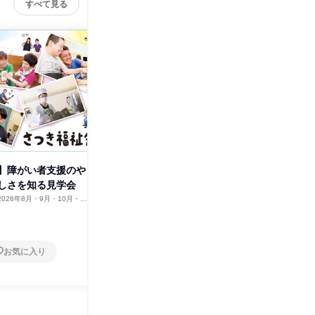
すべて見る
社会福
】障がい者支援のや
【大阪開催】先輩職員と話せる
しさを知る見学会
&特製カレーランチ付き施設見
学会
2026年8月・9月・10月・11
大阪府
2026年8月・9月・10月・11
12月
月・12月
1日
お気に入り
お気に入り