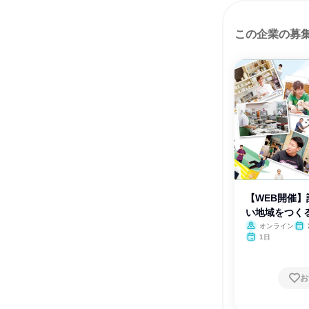
この企業の募
【WEB開催
い地域をつく
会
オンライン
月・
1日
お