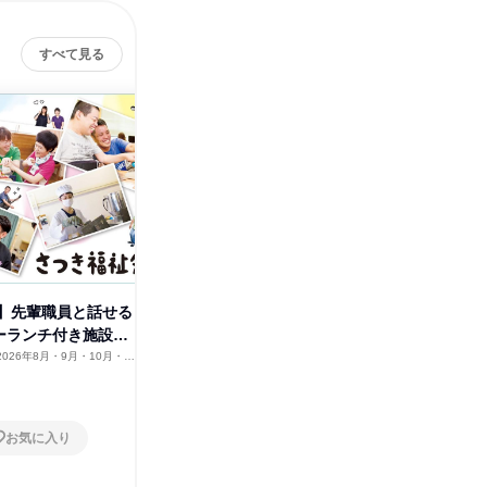
すべて見る
社会福
】先輩職員と話せる
【大阪開催】障がい者支援のや
ーランチ付き施設見
りがい・楽しさを知る見学会
2026年8月・9月・10月・11
大阪府
2026年8月・9月・10月・11
12月
月・12月
1日
お気に入り
お気に入り