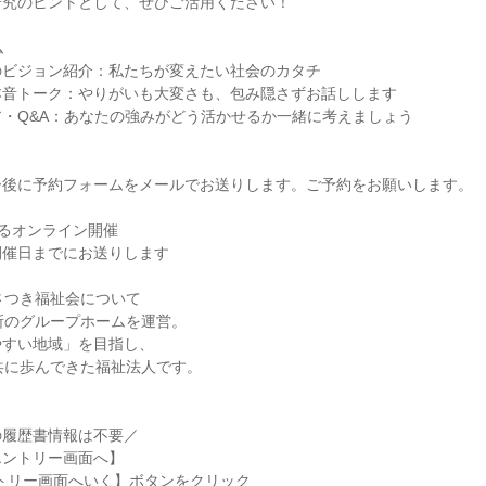
研究のヒントとして、ぜひご活用ください！
ム
のビジョン紹介：私たちが変えたい社会のカタチ
本音トーク：やりがいも大変さも、包み隠さずお話しします
・Q&A：あなたの強みがどう活かせるか一緒に考えましょう
ー後に予約フォームをメールでお送りします。ご予約をお願いします。
よるオンライン開催
開催日までにお送りします
さつき福祉会について
所のグループホームを運営。
やすい地域」を目指し、
共に歩んできた福祉法人です。
の履歴書情報は不要／
エントリー画面へ】
トリー画面へいく】ボタンをクリック