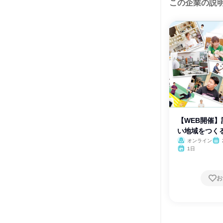
この企業の説
【WEB開催
い地域をつく
会
オンライン
月・
1日
お