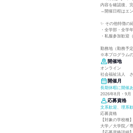
内容を確認後、
→開催日程はエ
✨ その他特徴の
・全学部・全学
・私服参加歓迎（
勤務地（勤務予
※本プログラム
開催地
オンライン
社会福祉法人 
開催月
長期休暇に開催
2026年8月・9月
応募資格
文系歓迎、理系
応募資格
【対象の学校種
大学／大学院／
【応募資格詳細