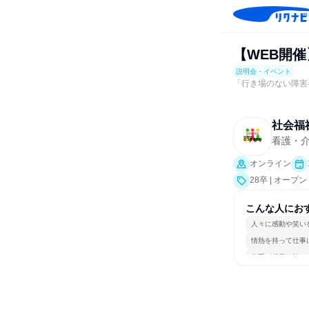
【WEB開
説明会・イベント
「行き場のない障害
社会福
看護・
オンライン
28卒 | オ
こんな人にお
人々に感動や笑い
情熱を持って仕事
若手が裁量を持て