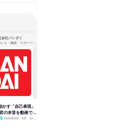
式会社バンダイ
株式会社住まいず
アパレル・繊維・スポーツメーカー、製造・メーカー、ゲーム制作・販売
製造・メーカー、建築設計
動かす「自己表現」
先着順・選考なし|注文住宅の総
タカラト
考官の本音を動画で公
合職|会社説明会&社長座談会
ビ」を学
2026年8月・9月・10
オンライン
2026年8月・9月
オンラ
月・11月・12月
1日
1日