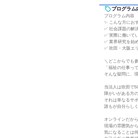
プログラム
プログラム内容
✨ こんな方にお
✅ 社会課題の解
✅ 実際に働いて
✅ 業界研究を始
✅ 吹田・大阪エ
＼どこからでも参
「福祉の仕事っ
そんな疑問に、
当法人は吹田で5
障がいがある方
それは単なるサ
誰もが自分らし
オンラインだか
現場の雰囲気か
気になることは