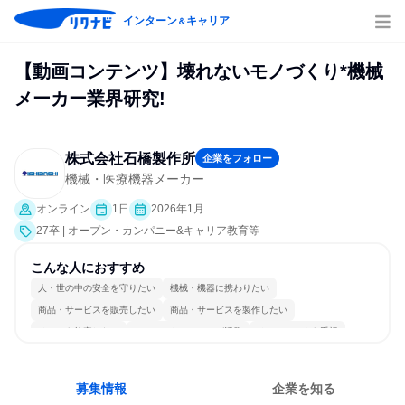
インターン
キャリア
＆
【動画コンテンツ】壊れないモノづくり*機械
メーカー業界研究!
株式会社石橋製作所
企業をフォロー
機械・医療機器メーカー
オンライン
1日
2026年1月
27卒 | オープン・カンパニー&キャリア教育等
こんな人におすすめ
人・世の中の安全を守りたい
機械・機器に携わりたい
商品・サービスを販売したい
商品・サービスを製作したい
チームを統率したい
コミュニケーションが活発
チームワークを重視
長く同じ会社に居続けられる
多様な職種の人と関われる
若手が裁量を持てる環境
募集情報
企業を知る