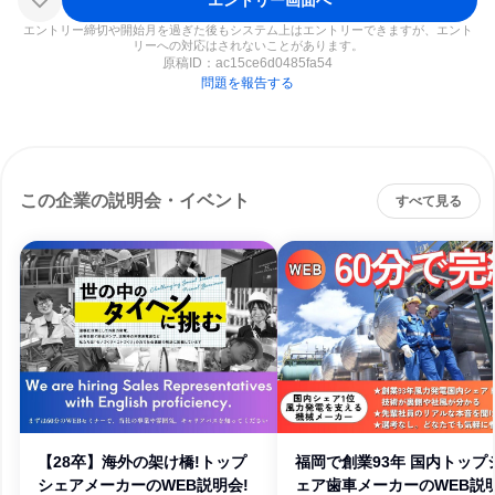
エントリー締切や開始月を過ぎた後もシステム上はエントリーできますが、エント
リーへの対応はされないことがあります。
原稿ID：
ac15ce6d0485fa54
問題を報告する
この企業の説明会・イベント
すべて見る
【28卒】海外の架け橋!トップ
福岡で創業93年 国内トップ
シェアメーカーのWEB説明会!
ェア歯車メーカーのWEB説