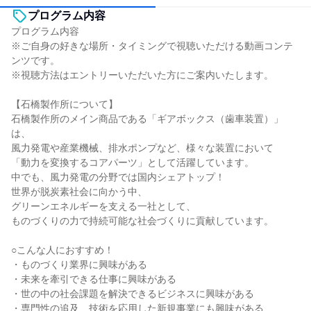
プログラム内容
プログラム内容
※ご自身の好きな場所・タイミングで視聴いただける動画コンテ
ンツです。
※視聴方法はエントリーいただいた方にご案内いたします。
【石橋製作所について】
石橋製作所のメイン商品である「ギアボックス（歯車装置）」
は、
風力発電や産業機械、排水ポンプなど、様々な装置において
「動力を変換するコアパーツ」として活躍しています。
中でも、風力発電の分野では国内シェアトップ！
世界が脱炭素社会に向かう中、
グリーンエネルギーを支える一社として、
ものづくりの力で持続可能な社会づくりに貢献しています。
○こんな人におすすめ！
・ものづくり業界に興味がある
・未来を牽引できる仕事に興味がある
・世の中の社会課題を解決できるビジネスに興味がある
・専門性の追及、技術を応用した新規事業にも興味がある