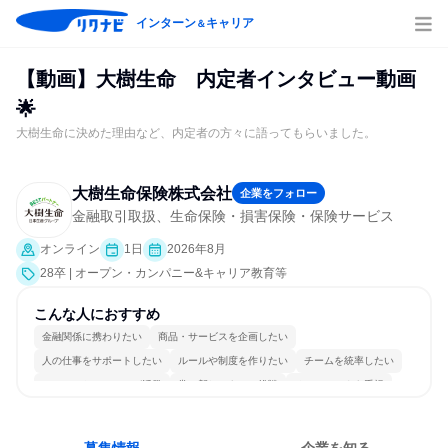
インターン
キャリア
＆
【動画】大樹生命 内定者インタビュー動画
🌟
大樹生命に決めた理由など、内定者の方々に語ってもらいました。
大樹生命保険株式会社
企業をフォロー
金融取引取扱、生命保険・損害保険・保険サービス
オンライン
1日
2026年8月
28卒 | オープン・カンパニー&キャリア教育等
こんな人におすすめ
金融関係に携わりたい
商品・サービスを企画したい
人の仕事をサポートしたい
ルールや制度を作りたい
チームを統率したい
コミュニケーションが活発
常に新しいものに挑戦
チームワークを重視
女性が働きやすい環境で働ける
若手が裁量を持てる環境