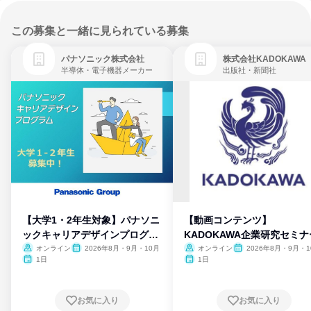
この募集と一緒に見られている募集
パナソニック株式会社
株式会社KADOKAWA
半導体・電子機器メーカー
出版社・新聞社
【大学1・2年生対象】パナソニ
【動画コンテンツ】
ックキャリアデザインプログラ
KADOKAWA企業研究セミナ
ム
オンライン
2026年8月・9月・10月
オンライン
2026年8月・9月・1
月・11月・12月
1日
1日
お気に入り
お気に入り