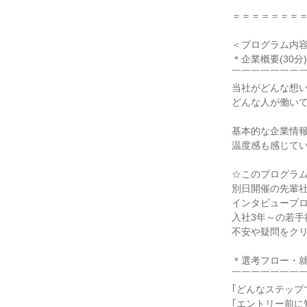
＝＝＝＝＝＝＝
＜プログラム内容
＊企業概要(30分)
￣￣￣￣￣￣￣
当社がどんな想
どんな人が働い
基本的な企業情
温度感も感じて
☆このプログラ
別日開催の先輩
インタビュープ
入社3年～の若
不安や疑問をクリ
＊選考フロー・就活
￣￣￣￣￣￣￣
｢どんなステップ
｢エントリー前に