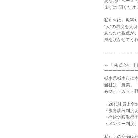
あなたのペース
まずは“聞くだけ
私たちは、数字
“人”の温度を大
あなたの視点が
風を吹かせてく
＝＝＝＝＝＝＝
～『 株式会社 上
￣￣￣￣￣￣￣
栃木県栃木市に
当社は「農業」「
もやし・カット
・20代社員比率3
・教育訓練制度
・有給休暇取得率 
・メンター制度
私たちの商品は