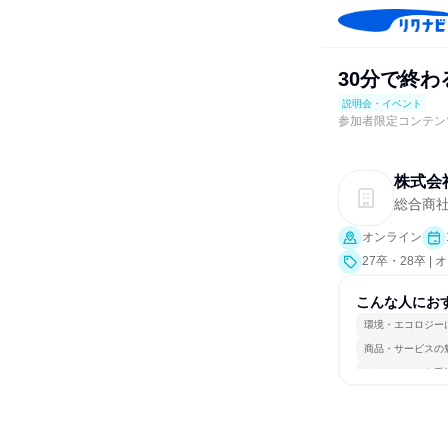
30分で終
説明会・イベント
参加者限定コンテン
株式会
総合商
オンライン
27卒・28卒
界研究]）
こんな人にお
環境・エコロジー
商品・サービスの
チームワークを重