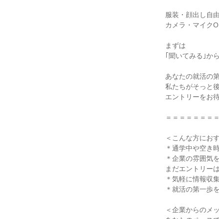
服装・顔出し自
カメラ・マイクO
まずは
｢聞いてみる｣か
あなたの就活の
私たちがそっと
エントリーをお
＝＝＝＝＝＝＝
＜こんな方にお
＊通学中や空き
＊企業の雰囲気
まだエントリー
＊気軽に情報収
＊就活の第一歩を
＜企業からのメ