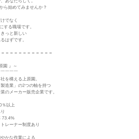
で、あなたらしく。
”から始めてみませんか？
だけでなく
切にする職場です。
、きっと新しい
れるはずです。
＝＝＝＝＝＝＝＝＝＝＝＝＝
原園 』～
￣￣￣￣￣
本社を構える上原園。
製造業」の2つの軸を持つ
野菜のメーカー販売企業です。
0％以上
あり
73.4%
、トレーナー制度あり
細やかな作業による