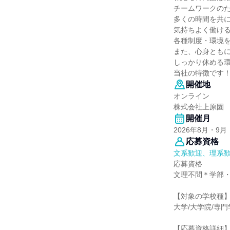
チームワークの
多くの時間を共
気持ちよく働け
各種制度・環境
また、心身とも
しっかり休める
当社の特徴です
開催地
オンライン
株式会社上原園
開催月
2026年8月・9月
応募資格
文系歓迎、理系
応募資格
文理不問＊学部
【対象の学校種
大学/大学院/専
【応募資格詳細