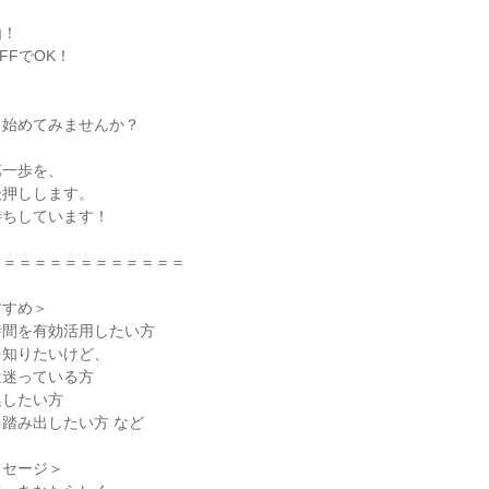
由！
FFでOK！
ら始めてみませんか？
第一歩を、
後押しします。
待ちしています！
＝＝＝＝＝＝＝＝＝＝＝＝＝
すすめ＞
時間を有効活用したい方
を知りたいけど、
は迷っている方
集したい方
踏み出したい方 など
ッセージ＞