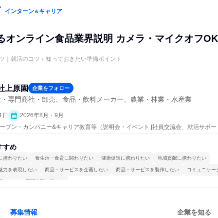
インターン
キャリア
＆
わるオンライン食品業界説明 カメラ・マイクオフOK
ツ｜就活のコツ＋知っておきたい準備ポイント
社上原園
企業をフォロー
社・専門商社・卸売、食品・飲料メーカー、農業・林業・水産業
1日
2026年8月・9月
 | オープン・カンパニー&キャリア教育等（説明会・イベント [社員交流会、就活サポ
すすめ
に携わりたい
食生活・食育に関わりたい
健康促進に携わりたい
地域貢献に携わりたい
魅力を表現したい
商品・サービスを企画したい
商品・サービスを製作したい
コミュニケー
視
一つの専門分野を極める
募集情報
企業を知る