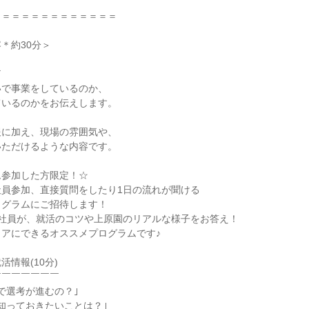
＝＝＝＝＝＝＝＝＝＝＝＝＝
＊約30分＞
￣
いで事業をしているのか、
ているのかをお伝えします。
報に加え、現場の雰囲気や、
いただけるような内容です。
ム参加した方限定！☆
社員参加、直接質問をしたり1日の流れが聞ける
ログラムにご招待します！
手社員が、就活のコツや上原園のリアルな様子をお答え！
アにできるオススメプログラムです♪
情報(10分)
￣￣￣￣￣￣￣
で選考が進むの？｣
知っておきたいことは？｣