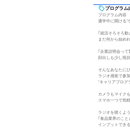
プログラム
プログラム内容
通学中に聞ける“
｢就活そろそろ動
まだ何から始めれ
｢企業説明会って
顔出しも少し抵抗
そんなあなたに
ラジオ感覚で参
“キャリアプログ
カメラもマイクも
スマホ一つで気
ラジオを聴くよ
｢食品業界のこと
インプットでき