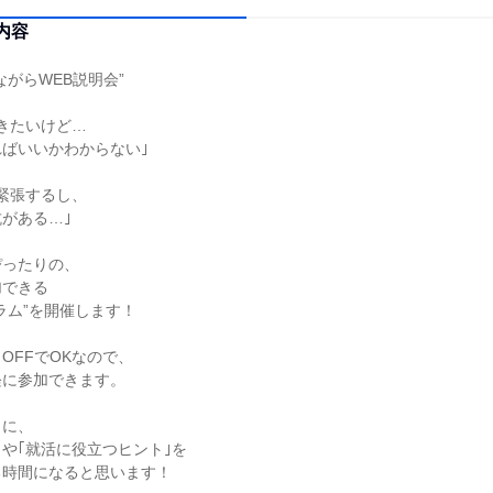
内容
ながらWEB説明会”
きたいけど…
ばいいかわからない｣
緊張するし、
がある…｣
ぴったりの、
加できる
ラム”を開催します！
OFFでOKなので、
軽に参加できます。
うに、
｣や｢就活に役立つヒント｣を
る時間になると思います！