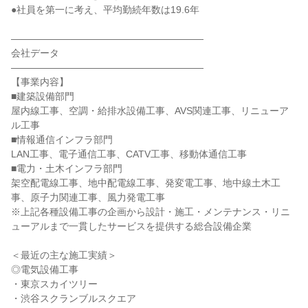
●社員を第一に考え、平均勤続年数は19.6年
――――――――――――――――――――
会社データ
――――――――――――――――――――
【事業内容】
■建築設備部門
屋内線工事、空調・給排水設備工事、AVS関連工事、リニューア
ル工事
■情報通信インフラ部門
LAN工事、電子通信工事、CATV工事、移動体通信工事
■電力・土木インフラ部門
架空配電線工事、地中配電線工事、発変電工事、地中線土木工
事、原子力関連工事、風力発電工事
※上記各種設備工事の企画から設計・施工・メンテナンス・リニ
ューアルまで一貫したサービスを提供する総合設備企業
＜最近の主な施工実績＞
◎電気設備工事
・東京スカイツリー
・渋谷スクランブルスクエア