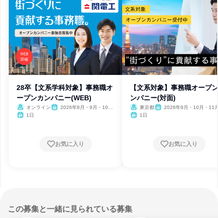
28卒【文系学科対象】事務職オ
【文系対象】事務職オープ
ープンカンパニー(WEB)
ンパニー(対面)
オンライン
2026年8月・9月・10
東京都
2026年9月・10月・11
月・11月・12月
2月
1日
1日
お気に入り
お気に入り
この募集と一緒に見られている募集