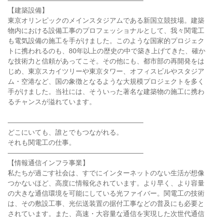
――――――――――――――――――――
【建築設備】
東京オリンピックのメインスタジアムである新国立競技場。建築
物内における設備工事のプロフェッショナルとして、我々関電工
も電気設備の施工を手がけました。このような国家的プロジェク
トに携われるのも、80年以上の歴史の中で築き上げてきた、確か
な技術力と信頼があってこそ。その他にも、都市部の再開発をは
じめ、東京スカイツリーや東京タワー、オフィスビルやスタジア
ム・空港など、国の象徴となるような大規模プロジェクトを多く
手がけました。当社には、そういった著名な建築物の施工に携わ
るチャンスが溢れています。
――――――――――――――――――――
どこにいても、誰とでもつながれる。
それも関電工の仕事。
――――――――――――――――――――
【情報通信インフラ事業】
私たちが過ごす社会は、すでにインターネットのない生活が想像
つかないほど、高度に情報化されています。より早く、より容量
の大きな通信環境を可能にしている光ファイバー。関電工の技術
は、その敷設工事、光伝送装置の据付工事などの普及にも必要と
されています。また、高速・大容量な通信を実現した次世代通信