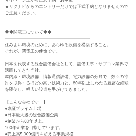
マイページ上から正式予約・お申込
★リクナビからのエントリーだけでは正式予約となりませんので
ご注意ください。
――――――――――――――――――――
◆◆関電工について◆◆
――――――――――――――――――――
住みよい環境のために、あらゆる設備を構築すること。
それが、関電工の使命です。
日本を代表する総合設備会社として、設備工事・サブコン業界で
活躍してきた当社。
屋内線・環境設備、情報通信設備、電力設備の分野で、数々の特
許を取得するほどの高い技術力と、80年以上にわたる豊富な経験
を駆使し、幅広い設備を手がけてきました。
【こんな会社です！】
●東証プライム上場
●日本最大級の総合設備企業
●創業から80年以上。
100年企業を目指しています。
●売上高5,000億円を超える事業規模