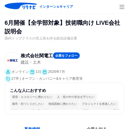
インターン
キャリア
＆
6月開催【全学部対象】技術職向け LIVE会社
説明会
国内トップクラスの売上高を誇る総合設備企業
株式会社関電工
企業をフォロー
建設・土木
オンライン
1日
2026年7月
27卒 | オープン・カンパニー&キャリア教育等
こんな人におすすめ
環境・エコロジーに携わりたい
人・世の中の安全を守りたい
都市・街づくりがしたい
地域貢献に携わりたい
プロジェクトを推進したい
情熱を持って仕事に取り組む
コミュニケーションが活発
チームワークを重視
多様な職種の人と関われる
人とたくさん会話する