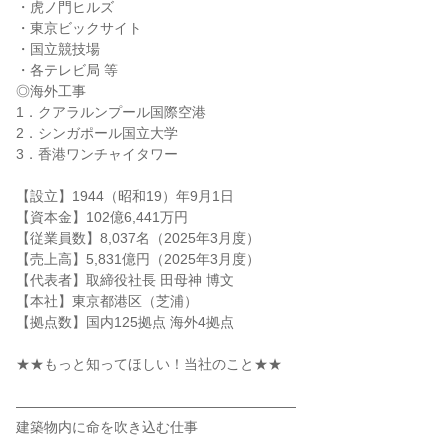
・虎ノ門ヒルズ
・東京ビックサイト
・国立競技場
・各テレビ局 等
◎海外工事
1．クアラルンプール国際空港
2．シンガポール国立大学
3．香港ワンチャイタワー
【設立】1944（昭和19）年9月1日
【資本金】102億6,441万円
【従業員数】8,037名（2025年3月度）
【売上高】5,831億円（2025年3月度）
【代表者】取締役社長 田母神 博文
【本社】東京都港区（芝浦）
【拠点数】国内125拠点 海外4拠点
★★もっと知ってほしい！当社のこと★★
――――――――――――――――――――
建築物内に命を吹き込む仕事