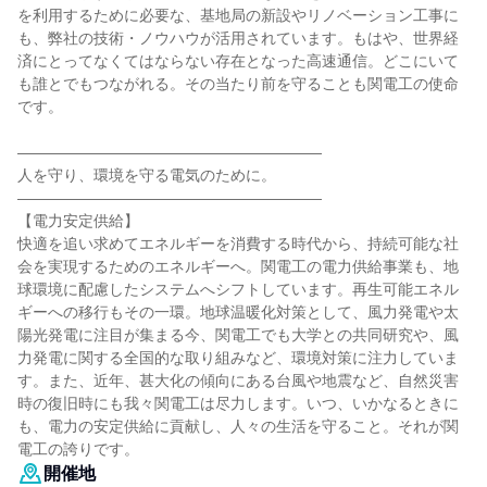
を利用するために必要な、基地局の新設やリノベーション工事に
も、弊社の技術・ノウハウが活用されています。もはや、世界経
済にとってなくてはならない存在となった高速通信。どこにいて
も誰とでもつながれる。その当たり前を守ることも関電工の使命
です。
――――――――――――――――――――
人を守り、環境を守る電気のために。
――――――――――――――――――――
【電力安定供給】
快適を追い求めてエネルギーを消費する時代から、持続可能な社
会を実現するためのエネルギーへ。関電工の電力供給事業も、地
球環境に配慮したシステムへシフトしています。再生可能エネル
ギーへの移行もその一環。地球温暖化対策として、風力発電や太
陽光発電に注目が集まる今、関電工でも大学との共同研究や、風
力発電に関する全国的な取り組みなど、環境対策に注力していま
す。また、近年、甚大化の傾向にある台風や地震など、自然災害
時の復旧時にも我々関電工は尽力します。いつ、いかなるときに
も、電力の安定供給に貢献し、人々の生活を守ること。それが関
電工の誇りです。
開催地