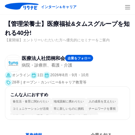
インターン
キャリア
＆
【管理栄養士】医療福祉&タムスグループを知
れる40分!
【夏開催】エントリーいただいた方へ優先的にセミナーをご案内
医療法人社団桐和会
企業をフォロー
病院・診療所、看護・介護
オンライン
1日
2026年8月・9月・10月
28卒 | オープン・カンパニー&キャリア教育等
こんな人におすすめ
食生活・食育に関わりたい
地域貢献に携わりたい
人の成長を支えたい
コミュニケーションが活発
常に新しいものに挑戦
チームワークを重視
女性が働きやすい環境で働ける
多様な職種の人と関われる
人とたくさん会話する