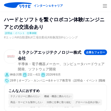
インターン
キャリア
＆
ハードとソフトを繋ぐロボコン体験/エンジニ
アとの交流会あり
説明会・イベント
仕事体験
#エッジAI#自動運転#工場自動化#画像識別#センシング
ミラクシアエッジテクノロジー株式
企業をフォロー
会社
半導体・電子機器メーカー、コンピュータハードウェア
開発、ソフトウェア開発
神奈川県
2日～4日
2026年8月
28卒 | オープン・カンパニー&キャリア教育等（説明会・イベント [職種
研究、職場見学会、社員交流会、会社説明会、業界研究]、仕事体験）
こんな人におすすめ
テクノロジーに携わりたい
機械・機器に携わりたい
商品・サービスを製作したい
冷静に仕事に取り組む
グローバル志向が強い
女性が働きやすい環境で働ける
自分の好きな場所で働ける