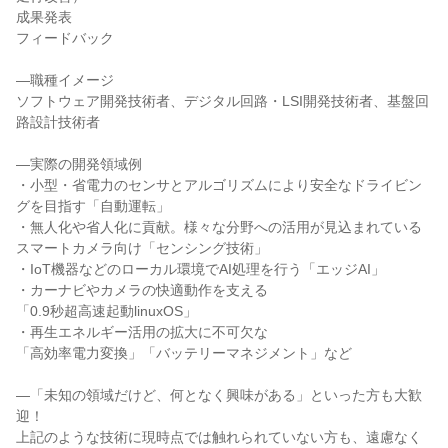
成果発表
フィードバック
―職種イメージ
ソフトウェア開発技術者、デジタル回路・LSI開発技術者、基盤回
路設計技術者
―実際の開発領域例
・小型・省電力のセンサとアルゴリズムにより安全なドライビン
グを目指す「自動運転」
・無人化や省人化に貢献。様々な分野への活用が見込まれている
スマートカメラ向け「センシング技術」
・IoT機器などのローカル環境でAI処理を行う「エッジAI」
・カーナビやカメラの快適動作を支える
「0.9秒超高速起動linuxOS」
・再生エネルギー活用の拡大に不可欠な
「高効率電力変換」「バッテリーマネジメント」など
―「未知の領域だけど、何となく興味がある」といった方も大歓
迎！
上記のような技術に現時点では触れられていない方も、遠慮なく