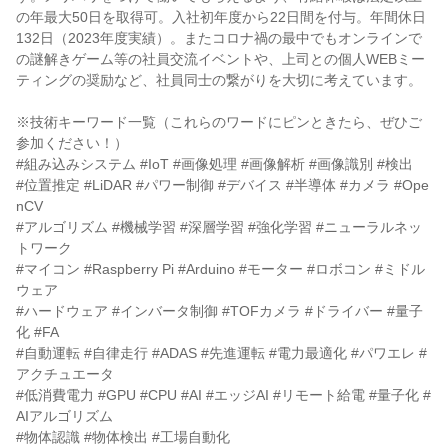
の年最大50日を取得可。入社初年度から22日間を付与。年間休日
132日（2023年度実績）。またコロナ禍の最中でもオンラインで
の謎解きゲーム等の社員交流イベントや、上司との個人WEBミー
ティングの奨励など、社員同士の繋がりを大切に考えています。
※技術キーワード一覧（これらのワードにピンときたら、ぜひご
参加ください！）
#組み込みシステム #IoT #画像処理 #画像解析 #画像識別 #検出
#位置推定 #LiDAR #パワー制御 #デバイス #半導体 #カメラ #Ope
nCV
#アルゴリズム #機械学習 #深層学習 #強化学習 #ニューラルネッ
トワーク
#マイコン #Raspberry Pi #Arduino #モーター #ロボコン #ミドル
ウェア
#ハードウェア #インバータ制御 #TOFカメラ #ドライバー #量子
化 #FA
#自動運転 #自律走行 #ADAS #先進運転 #電力最適化 #パワエレ #
アクチュエータ
#低消費電力 #GPU #CPU #AI #エッジAI #リモート給電 #量子化 #
AIアルゴリズム
#物体認識 #物体検出 #工場自動化