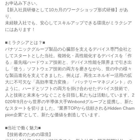
お申込み下さい。
【新入社員研修として10カ月のワークショップ形式研修】があ
り、
未経験入社でも、安心してスキルアップできる環境がミラクシア
にはあります！
■ミラクシアとは？■
パナソニックグループ製品の心臓部を支えるデバイス専門会社と
してスタートとした当社。複雑化・高性能化するデバイスを「作
る」最先端ハードウェア技術と、デバイス性能を限界まで引き出
し「使う」ソフトウェア技術の両方を磨きながら、世の中の様々
な製品進化を支えてきました。例えば、再生エネルギー活用の拡
大に不可欠な「高効率電力変換」「バッテリーマネジメント」の
ように、ハードとソフトの両方を掛け合わせたデバイス技術で、
人と技術と未来をつなぐことを目指し私たちは活動しています。2
020年9月から世界の半導体大手Winbondグループと提携し、新た
なスタートを切りました。“業界TOPから信頼されるHidden Cham
pion企業”として、新たな価値を創造しています。
■当社で働く魅力■
【技術者のための環境】