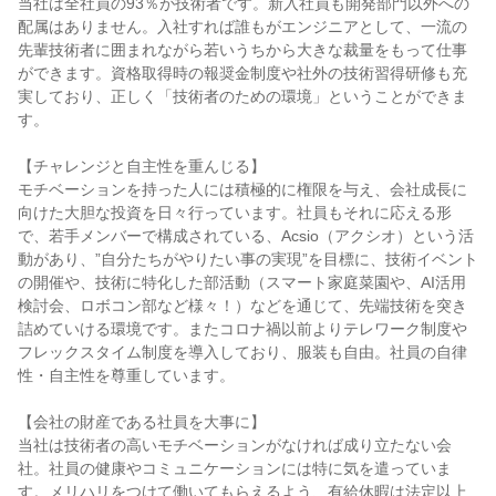
当社は全社員の93％が技術者です。新入社員も開発部門以外への
配属はありません。入社すれば誰もがエンジニアとして、一流の
先輩技術者に囲まれながら若いうちから大きな裁量をもって仕事
ができます。資格取得時の報奨金制度や社外の技術習得研修も充
実しており、正しく「技術者のための環境」ということができま
す。
【チャレンジと自主性を重んじる】
モチベーションを持った人には積極的に権限を与え、会社成長に
向けた大胆な投資を日々行っています。社員もそれに応える形
で、若手メンバーで構成されている、Acsio（アクシオ）という活
動があり、”自分たちがやりたい事の実現”を目標に、技術イベント
の開催や、技術に特化した部活動（スマート家庭菜園や、AI活用
検討会、ロボコン部など様々！）などを通じて、先端技術を突き
詰めていける環境です。またコロナ禍以前よりテレワーク制度や
フレックスタイム制度を導入しており、服装も自由。社員の自律
性・自主性を尊重しています。
【会社の財産である社員を大事に】
当社は技術者の高いモチベーションがなければ成り立たない会
社。社員の健康やコミュニケーションには特に気を遣っていま
す。メリハリをつけて働いてもらえるよう、有給休暇は法定以上