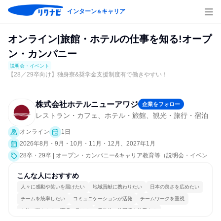
インターン
キャリア
＆
オンライン|旅館・ホテルの仕事を知る!オープ
ン・カンパニー
説明会・イベント
【28／29卒向け】独身寮&奨学金支援制度有で働きやすい！
株式会社ホテルニューアワジ
企業をフォロー
レストラン・カフェ、ホテル・旅館、観光・旅行・宿泊
オンライン
1日
2026年8月・9月・10月・11月・12月、2027年1月
28卒・29卒 | オープン・カンパニー&キャリア教育等（説明会・イベン
ト [会社説明会]）
こんな人におすすめ
人々に感動や笑いを届けたい
地域貢献に携わりたい
日本の良さを広めたい
チームを統率したい
コミュニケーションが活発
チームワークを重視
女性が働きやすい環境で働ける
日常的に外国語を使用する