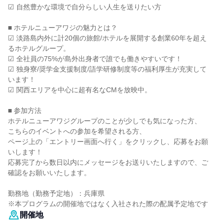
☑ 自然豊かな環境で自分らしい人生を送りたい方
■ ホテルニューアワジの魅力とは？
☑ 淡路島内外に計20個の旅館/ホテルを展開する創業60年を超え
るホテルグループ。
☑ 全社員の75%が島外出身者で誰でも働きやすいです！
☑ 独身寮/奨学金支援制度/語学研修制度等の福利厚生が充実して
います！
☑ 関西エリアを中心に超有名なCMを放映中。
■ 参加方法
ホテルニューアワジグループのことが少しでも気になった方、
こちらのイベントへの参加を希望される方、
ページ上の「エントリー画面へ行く」をクリックし、応募をお願
いします！
応募完了から数日以内にメッセージをお送りいたしますので、ご
確認をお願いいたします。
勤務地（勤務予定地）：兵庫県
※本プログラムの開催地ではなく入社された際の配属予定地です
開催地