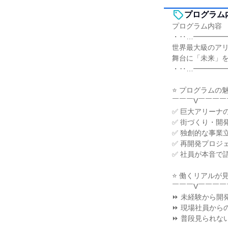
プログラム
プログラム内容
・‥…━━━━
世界最大級のア
舞台に「未来」
・‥…━━━━
⭐ プログラムの
￣￣￣V￣￣￣￣
✅ 巨大アリーナ
✅ 街づくり・開
✅ 独創的な事業
✅ 再開発プロジ
✅ 社員が本音で
⭐ 働くリアルが
￣￣￣V￣￣￣￣
⏩ 未経験から開
⏩ 現場社員から
⏩ 普段見られな