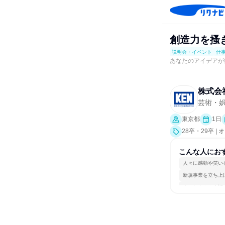
創造力を搔
説明会・イベント
仕
あなたのアイデアが
株式会
芸術・
東京都
1日
28卒・29卒
会、就活サポー
こんな人にお
人々に感動や笑い
新規事業を立ち上
人とたくさん会話