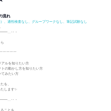
の流れ
順）、適性検査なし、グループワークなし、筆記試験なし
れ
━━━…‥・
ちら
￣￣￣￣￣
リアルを知りたい方
クトの動かし方を知りたい方
いてみたい方
なたを、
いたします✨
━━━…‥・
きることを