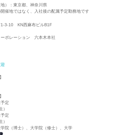
定地）：東京都、神奈川県
の開催地ではなく、入社後の配属予定勤務地です
-3-10 KN西麻布ビルB1F
コーポレーション 六本木本社
歓迎
】
】
業予定
生）
業予定
生）
大学院（博士）、大学院（修士）、大学
費