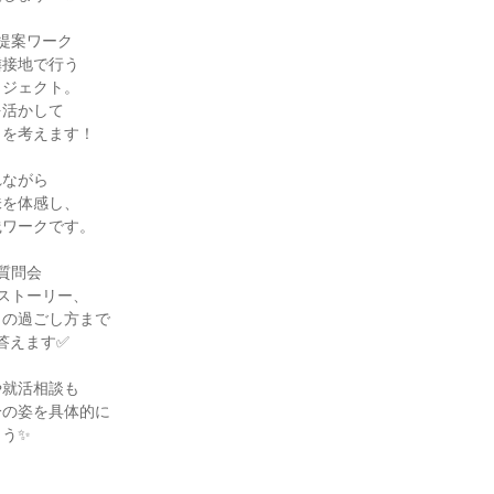
提案ワーク
隣接地で行う
ロジェクト。
を活かして
」を考えます！
れながら
味を体感し、
践ワークです。
質問会
ストーリー、
日の過ごし方まで
答えます✅
や就活相談も
分の姿を具体的に
ょう✨