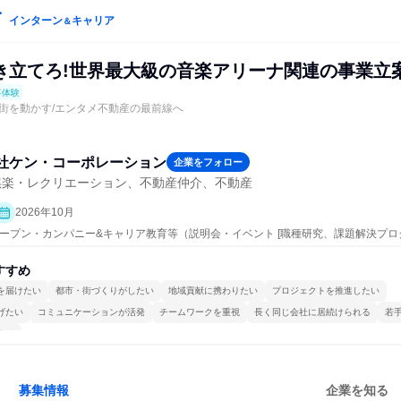
インターン
キャリア
＆
き立てろ!世界最大級の音楽アリーナ関連の事業立
事体験
街を動かす/エンタメ不動産の最前線へ
社ケン・コーポレーション
企業をフォロー
娯楽・レクリエーション、不動産仲介、不動産
2026年10月
 | オープン・カンパニー&キャリア教育等（説明会・イベント [職種研究、課題解決プ
ト、会社説明会、業界研究]、仕事体験）
すすめ
を届けたい
都市・街づくりがしたい
地域貢献に携わりたい
プロジェクトを推進したい
げたい
コミュニケーションが活発
チームワークを重視
長く同じ会社に居続けられる
若
する
募集情報
企業を知る