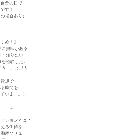
を自分の目で
スです！
更の場合あり）
━━━…‥・
すすめ！】
りに興味がある
深く知りたい
事を経験したい
そう！」と思う
大歓迎です！
べる時間を
しています。✨
━━━…‥・
レーションとは？
超える価値を
不動産ソリュ