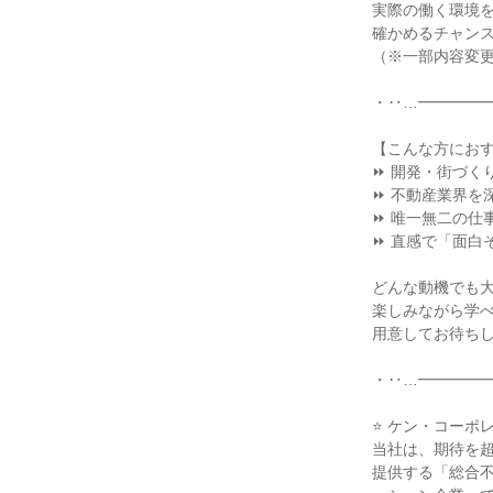
実際の働く環境
確かめるチャン
（※一部内容変
・‥…━━━━
【こんな方にお
⏩ 開発・街づく
⏩ 不動産業界を
⏩ 唯一無二の仕
⏩ 直感で「面白
どんな動機でも
楽しみながら学
用意してお待ち
・‥…━━━━
⭐ ケン・コーポ
当社は、期待を
提供する「総合