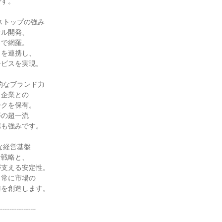
です。
ストップの強み
テル開発、
まで網羅。
ウを連携し、
ービスを実現。
的なブランド力
・企業との
ークを保有。
等の超一流
携も強みです。
な経営基盤
な戦略と、
が支える安定性。
、常に市場の
値を創造します。
┈┈┈┈┈┈