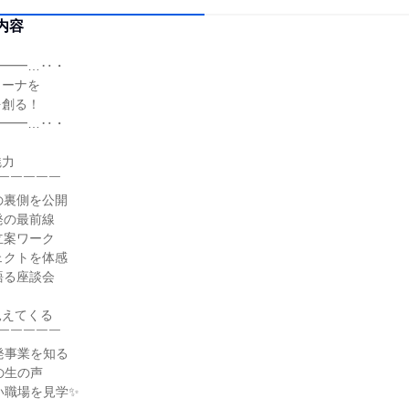
内容
━━━…‥・
リーナを
を創る！
━━━…‥・
魅力
￣￣￣￣￣
の裏側を公開
発の最前線
立案ワーク
ェクトを体感
語る座談会
見えてくる
￣￣￣￣￣
発事業を知る
の生の声
い職場を見学✨