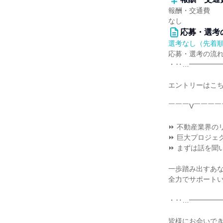
報酬・交通費
なし
応募・選考
選考なし（先着
応募・選考の流
・‥…━━━━
エントリーはこ
￣￣￣V￣￣￣￣
⏩ 不動産業界の
⏩ 巨大プロジェ
⏩ まずは話を聞
一歩踏み出すあ
全力でサポート
・‥…━━━━
皆様にお会いで