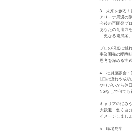
3．未来を創る！
アリーナ周辺の
今後の再開発プ
あなたの創造力
「更なる発展案
プロの視点に触
事業開発の醍醐
思考を深める実
4．社員座談会・
1日の流れや成功
やりがいから休
NGなしで何でも
キャリアの悩み
大歓迎！働く自
イメージしまし
5．職場見学