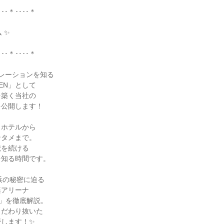
‥‥＊‥‥＊
 ✨
‥‥＊‥‥＊
レーションを知る
EN」として
を築く当社の
を公開します！
・ホテルから
ンタメまで。
献を続ける
を知る時間です。
浜の秘密に迫る
楽アリーナ
」を徹底解説。
こだわり抜いた
授します！✨