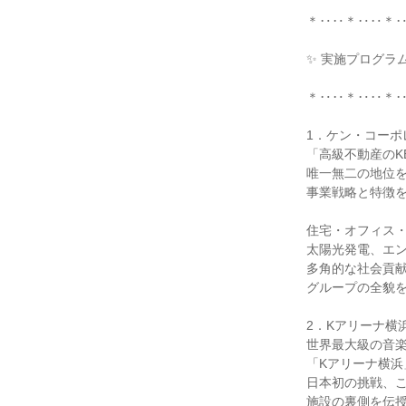
＊‥‥＊‥‥＊
✨ 実施プログラム
＊‥‥＊‥‥＊
1．ケン・コーポ
「高級不動産のK
唯一無二の地位
事業戦略と特徴
住宅・オフィス
太陽光発電、エ
多角的な社会貢
グループの全貌
2．Kアリーナ横
世界最大級の音
「Kアリーナ横浜
日本初の挑戦、
施設の裏側を伝