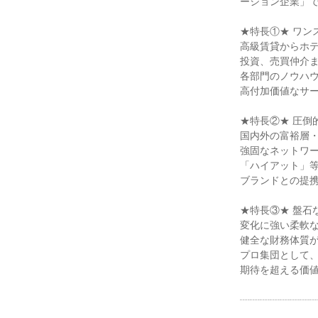
ーション企業」
★特長①★ ワン
高級賃貸からホ
投資、売買仲介
各部門のノウハ
高付加価値なサ
★特長②★ 圧倒
国内外の富裕層
強固なネットワ
「ハイアット」
ブランドとの提
★特長③★ 盤石
変化に強い柔軟
健全な財務体質
プロ集団として
期待を超える価
┈┈┈┈┈┈┈