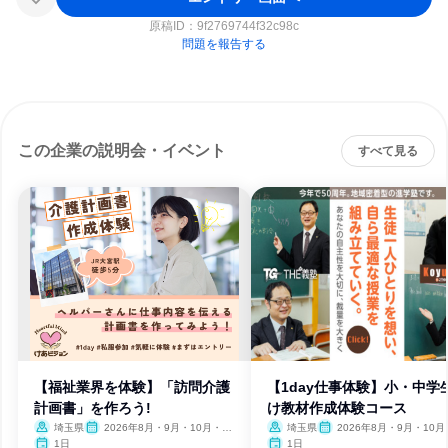
原稿ID：
9f2769744f32c98c
問題を報告する
この企業の説明会・イベント
すべて見る
【福祉業界を体験】「訪問介護
【1day仕事体験】小・中学
計画書」を作ろう!
け教材作成体験コース
埼玉県
2026年8月・9月・10月・11
埼玉県
2026年8月・9月・10月
月・12月、2027年1月・2月
月・12月、2027年1月・2月
1日
1日