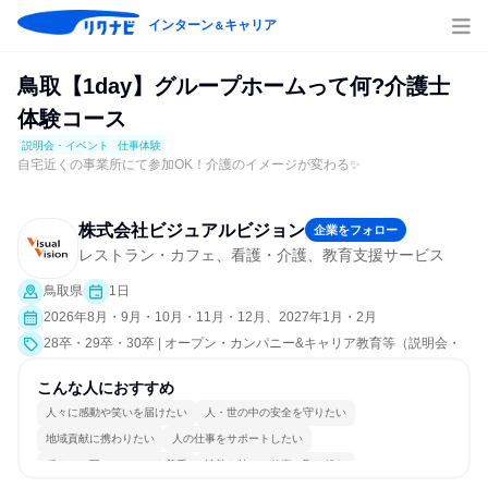
インターン
キャリア
＆
鳥取【1day】グループホームって何?介護士
体験コース
説明会・イベント
仕事体験
自宅近くの事業所にて参加OK！介護のイメージが変わる✨
株式会社ビジュアルビジョン
企業をフォロー
レストラン・カフェ、看護・介護、教育支援サービス
鳥取県
1日
2026年8月・9月・10月・11月・12月、2027年1月・2月
28卒・29卒・30卒 | オープン・カンパニー&キャリア教育等（説明会・
イベント [職種研究、職場見学会、会社説明会、業界研究]、仕事体験）
こんな人におすすめ
人々に感動や笑いを届けたい
人・世の中の安全を守りたい
地域貢献に携わりたい
人の仕事をサポートしたい
穏やかで互いのペースを尊重
情熱を持って仕事に取り組む