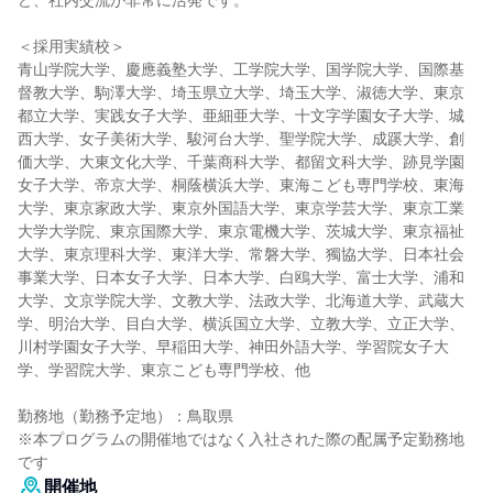
ど、社内交流が非常に活発です。
＜採用実績校＞
青山学院大学、慶應義塾大学、工学院大学、国学院大学、国際基
督教大学、駒澤大学、埼玉県立大学、埼玉大学、淑徳大学、東京
都立大学、実践女子大学、亜細亜大学、十文字学園女子大学、城
西大学、女子美術大学、駿河台大学、聖学院大学、成蹊大学、創
価大学、大東文化大学、千葉商科大学、都留文科大学、跡見学園
女子大学、帝京大学、桐蔭横浜大学、東海こども専門学校、東海
大学、東京家政大学、東京外国語大学、東京学芸大学、東京工業
大学大学院、東京国際大学、東京電機大学、茨城大学、東京福祉
大学、東京理科大学、東洋大学、常磐大学、獨協大学、日本社会
事業大学、日本女子大学、日本大学、白鴎大学、富士大学、浦和
大学、文京学院大学、文教大学、法政大学、北海道大学、武蔵大
学、明治大学、目白大学、横浜国立大学、立教大学、立正大学、
川村学園女子大学、早稲田大学、神田外語大学、学習院女子大
学、学習院大学、東京こども専門学校、他
勤務地（勤務予定地）：鳥取県
※本プログラムの開催地ではなく入社された際の配属予定勤務地
です
開催地