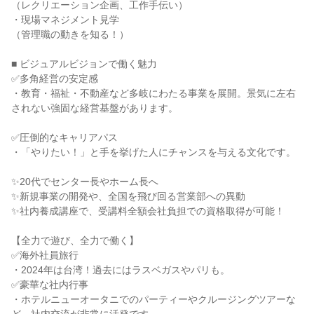
（レクリエーション企画、工作手伝い）
・現場マネジメント見学
（管理職の動きを知る！）
■ ビジュアルビジョンで働く魅力
✅多角経営の安定感
・教育・福祉・不動産など多岐にわたる事業を展開。景気に左右
されない強固な経営基盤があります。
✅圧倒的なキャリアパス
・「やりたい！」と手を挙げた人にチャンスを与える文化です。
✨20代でセンター長やホーム長へ
✨新規事業の開発や、全国を飛び回る営業部への異動
✨社内養成講座で、受講料全額会社負担での資格取得が可能！
【全力で遊び、全力で働く】
✅海外社員旅行
・2024年は台湾！過去にはラスベガスやパリも。
✅豪華な社内行事
・ホテルニューオータニでのパーティーやクルージングツアーな