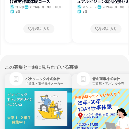
け教材作成体験コース
ュアルビジョン就活応援セ
ー
埼玉県
2026年8月・9月・10月・11
オンライン
2026年8月・9月・1
月・12月、2027年1月・2月
月・11月・12月
1日
1日
お気に入り
お気に入り
この募集と一緒に見られている募集
パナソニック株式会社
青山商事株式会社
半導体・電子機器メーカー
百貨店・アパレル小売