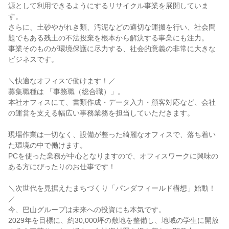
源として利用できるようにするリサイクル事業を展開していま
す。
さらに、土砂やがれき類、汚泥などの適切な運搬を行い、社会問
題でもある残土の不法投棄を根本から解決する事業にも注力。
事業そのものが環境保護に尽力する、社会的意義の非常に大きな
ビジネスです。
＼快適なオフィスで働けます！／
募集職種は 「事務職（総合職）」。
本社オフィスにて、書類作成・データ入力・顧客対応など、会社
の運営を支える幅広い事務業務を担当していただきます。
現場作業は一切なく、設備が整った綺麗なオフィスで、落ち着い
た環境の中で働けます。
PCを使った業務が中心となりますので、オフィスワークに興味の
ある方にぴったりのお仕事です！
＼次世代を見据えたまちづくり「パンダフィールド構想」始動！
／
今、巴山グループは未来への投資にも本気です。
2029年を目標に、約30,000坪の敷地を整備し、地域の学生に開放