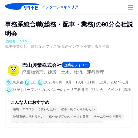
インターン
キャリア
＆
事務系総合職(総務・配車・業務)の90分会社説
明会
説明会・イベント
現場作業なし・綺麗なオフィス/多摩のインフラを支える事務職
巴山興業株式会社
企業をフォロー
廃棄物管理、建設・土木、物流・運行管理
東京都
1日
2026年8月・9月・10月・11月・12月、2027年1月
28卒 | オープン・カンパニー&キャリア教育等（説明会・イベント [職種
研究、就活サポート、会社説明会、業界研究]）
こんな人におすすめ
環境・エコロジーに携わりたい
都市・街づくりがしたい
地域貢献に携わりたい
穏やかで互いのペースを尊重
チームワークを重視
女性が働きやすい環境で働ける
長く同じ会社に居続けられる
目標に追われず働ける