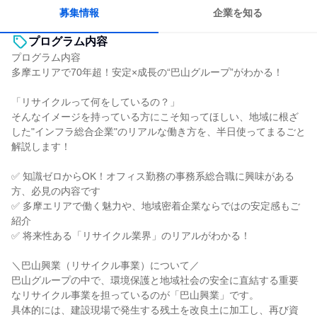
募集情報
企業を知る
プログラム内容
プログラム内容
多摩エリアで70年超！安定×成長の“巴山グループ”がわかる！
「リサイクルって何をしているの？」
そんなイメージを持っている方にこそ知ってほしい、地域に根ざ
した"インフラ総合企業"のリアルな働き方を、半日使ってまるごと
解説します！
✅ 知識ゼロからOK！オフィス勤務の事務系総合職に興味がある
方、必見の内容です
✅ 多摩エリアで働く魅力や、地域密着企業ならではの安定感もご
紹介
✅ 将来性ある「リサイクル業界」のリアルがわかる！
＼巴山興業（リサイクル事業）について／
巴山グループの中で、環境保護と地域社会の安全に直結する重要
なリサイクル事業を担っているのが「巴山興業」です。
具体的には、建設現場で発生する残土を改良土に加工し、再び資