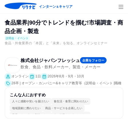
インターン
キャリア
＆
食品業界|90分でトレンドを掴む!市場調査・商
品企画・製造
説明会・イベント
食品・外食業界の「本質」と「未来」を知る、オンラインセミナー
株式会社ジャパンフレッシュ
企業をフォロー
飲食、食品・飲料メーカー、製造・メーカー
オンライン
1日
2026年8月・9月・10月
28卒 | オープン・カンパニー&キャリア教育等（説明会・イベント [職種
研究、就活サポート、業界研究]）
こんな人におすすめ
人々に感動や笑いを届けたい
食生活・食育に関わりたい
地域貢献に携わりたい
商品・サービスを企画したい
商品・サービスを製作したい
人の仕事をサポートしたい
情熱を持って仕事に取り組む
コミュニケーションが活発
チームワークを重視