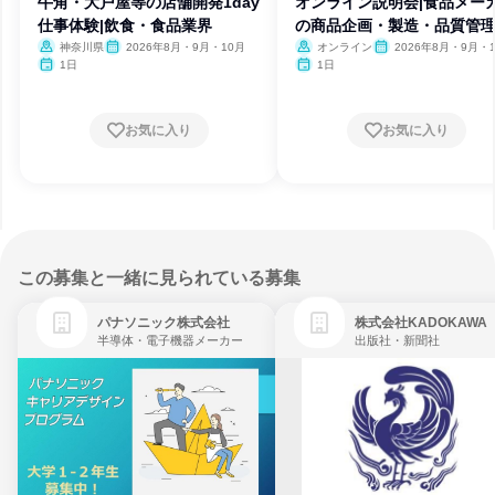
牛角・大戸屋等の店舗開発1day
オンライン説明会|食品メー
仕事体験|飲食・食品業界
の商品企画・製造・品質管
神奈川県
2026年8月・9月・10月
オンライン
2026年8月・9月・
1日
1日
お気に入り
お気に入り
この募集と一緒に見られている募集
パナソニック株式会社
株式会社KADOKAWA
半導体・電子機器メーカー
出版社・新聞社