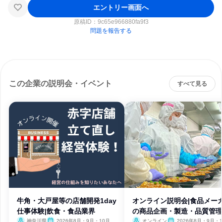
エントリー画面へ
原稿ID：
9c65e966880fa9f3
問題を報告する
この企業の説明会・イベント
すべて見る
牛角・大戸屋等の店舗開発1day
オンライン説明会|食品メー
仕事体験|飲食・食品業界
の商品企画・製造・品質管
神奈川県
2026年8月・9月・10月
オンライン
2026年8月・9月・