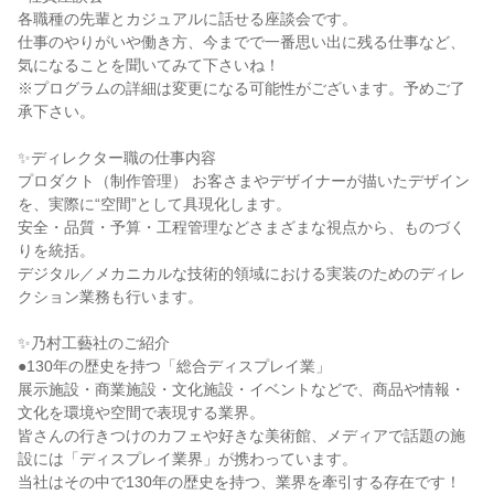
各職種の先輩とカジュアルに話せる座談会です。
仕事のやりがいや働き方、今までで一番思い出に残る仕事など、
気になることを聞いてみて下さいね！
※プログラムの詳細は変更になる可能性がございます。予めご了
承下さい。
✨ディレクター職の仕事内容
プロダクト（制作管理） お客さまやデザイナーが描いたデザイン
を、実際に“空間”として具現化します。
安全・品質・予算・工程管理などさまざまな視点から、ものづく
りを統括。
デジタル／メカニカルな技術的領域における実装のためのディレ
クション業務も行います。
✨乃村工藝社のご紹介
●130年の歴史を持つ「総合ディスプレイ業」
展示施設・商業施設・文化施設・イベントなどで、商品や情報・
文化を環境や空間で表現する業界。
皆さんの行きつけのカフェや好きな美術館、メディアで話題の施
設には「ディスプレイ業界」が携わっています。
当社はその中で130年の歴史を持つ、業界を牽引する存在です！