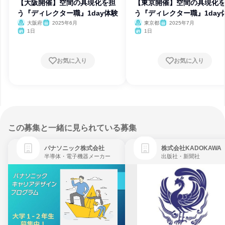
【大阪開催】空間の具現化を担
【東京開催】空間の具現化
う『ディレクター職』1day体験
う『ディレクター職』1day
大阪府
2025年6月
東京都
2025年7月
1日
1日
お気に入り
お気に入り
この募集と一緒に見られている募集
パナソニック株式会社
株式会社KADOKAWA
半導体・電子機器メーカー
出版社・新聞社