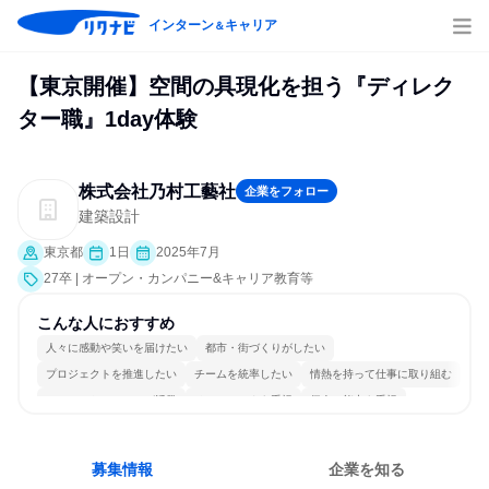
インターン
キャリア
＆
【東京開催】空間の具現化を担う『ディレク
ター職』1day体験
株式会社乃村工藝社
企業をフォロー
建築設計
東京都
1日
2025年7月
27卒 | オープン・カンパニー&キャリア教育等
こんな人におすすめ
人々に感動や笑いを届けたい
都市・街づくりがしたい
プロジェクトを推進したい
チームを統率したい
情熱を持って仕事に取り組む
コミュニケーションが活発
チームワークを重視
個人の能力を重視
長く同じ会社に居続けられる
人とたくさん会話する
募集情報
企業を知る