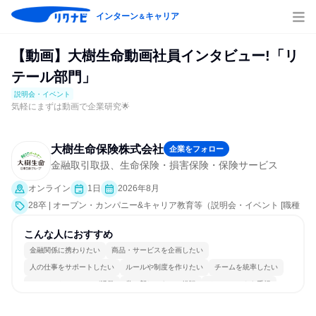
インターン
キャリア
＆
【動画】大樹生命動画社員インタビュー!「リ
テール部門」
説明会・イベント
気軽にまずは動画で企業研究🌟
大樹生命保険株式会社
企業をフォロー
金融取引取扱、生命保険・損害保険・保険サービス
オンライン
1日
2026年8月
28卒 | オープン・カンパニー&キャリア教育等（説明会・イベント [職種
研究]）
こんな人におすすめ
金融関係に携わりたい
商品・サービスを企画したい
人の仕事をサポートしたい
ルールや制度を作りたい
チームを統率したい
コミュニケーションが活発
常に新しいものに挑戦
チームワークを重視
女性が働きやすい環境で働ける
若手が裁量を持てる環境