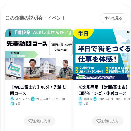
この企業の説明会・イベント
すべて見る
【WEB/富士市】60分 / 先輩 訪
※文系専用 【対面/富士市】
問コース
日開催 / シゴト体感コース
オンライン
2026年8月・9月・10
静岡県
2026年8月・9月・10月
月・11月・12月
月・12月
1日
1日
お気に入り
お気に入り