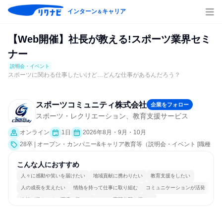
インターン
キャリア
＆
【Web開催】社長が教える!スポーツ業界セミ
ナー
説明会・イベント
スポーツに関わる仕事したいけど…どんな仕事があるんだろう？
スポーツコミュニティ株式会社
企業をフォロー
スポーツ・レクリエーション、教育支援サービス
オンライン
1日
2026年8月・9月・10月
28卒 | オープン・カンパニー&キャリア教育等（説明会・イベント [職種
研究、社員交流会、就活サポート、会社説明会、業界研究]）
こんな人におすすめ
人々に感動や笑いを届けたい
地域貢献に携わりたい
教育支援をしたい
人の成長を支えたい
情熱を持って仕事に取り組む
コミュニケーションが活発
女性が働きやすい環境で働ける
一つの専門分野を極める
若手が裁量を持てる環境
人とたくさん会話する