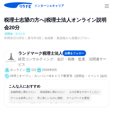
インターン
キャリア
＆
税理士志望の方へ|税理士法人オンライン説明
会20分
説明会・イベント
年間休日128日｜賞与年3回｜未経験・無資格から税務のプロへ
ランドマーク税理士法人
企業をフォロー
経営コンサルティング、会計・税務・監査、法関連サー
ビス
オンライン
1日
2026年8月
28卒 | オープン・カンパニー&キャリア教育等（説明会・イベント [会社
説明会、業界研究]）
こんな人におすすめ
金融関係に携わりたい
地域貢献に携わりたい
人の仕事をサポートしたい
チームを統率したい
常に新しいものに挑戦
チームワークを重視
女性が働きやすい環境で働ける
長く同じ会社に居続けられる
多様な職種の人と関われる
人とたくさん会話する