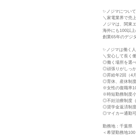
✨ノジマについて
＼家電業界で売上
ノジマは、関東エ
海外にも100以
創業65年のデジ
✨ノジマは働く
＼安心して長く
◎働く場所を選べ
◎頑張りがしっ
◎昇給年2回（4
◎育休、産休制
※女性の復職率1
※時短勤務制度小
◎不妊治療制度
◎奨学金返済制
◎マイカー通勤可
勤務地：千葉県
＜希望勤務地10