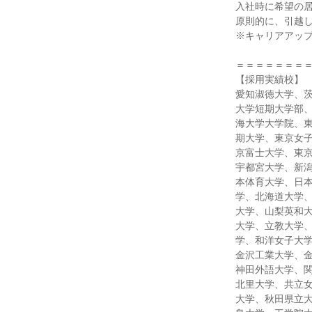
入社時に希望の
原則的に、引越
※キャリアアッ
＝＝＝＝＝＝＝
【採用実績校】
愛知淑徳大学、
大学短期大学部
海大学大学院、
期大学、東京女
京富士大学、東
宇都宮大学、新
本体育大学、日
学、北海道大学
大学、山梨英和
大学、立教大学
学、和洋女子大
金沢工業大学、
神田外語大学、
北里大学、共立
大学、秋田県立