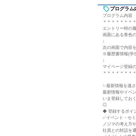
プログラム
プログラム内容
＊＊＊＊＊＊＊
エントリー時の履
画面にある青色
↓
次の画面で内容
※履歴書情報(学
↓
マイページ登録
＊＊＊＊＊＊＊
✨最新情報を逃
最新情報やイベ
いま登録してお
◎
◆ 登録するポイ
✅イベント・セ
ノジマの考え方
社員との対話を