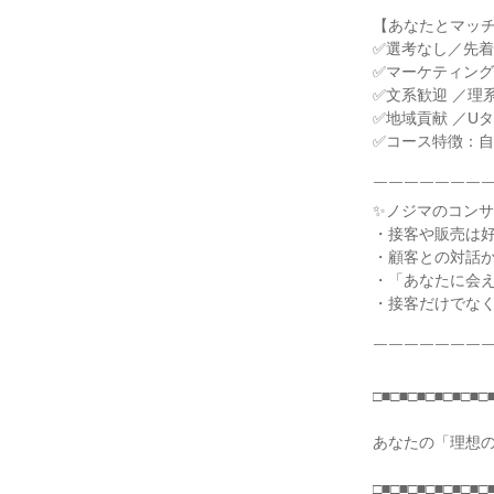
【あなたとマッ
✅選考なし／先
✅マーケティン
✅文系歓迎 ／理
✅地域貢献 ／U
✅コース特徴：
￣￣￣￣￣￣￣
✨ノジマのコン
・接客や販売は
・顧客との対話
・「あなたに会え
・接客だけでな
￣￣￣￣￣￣￣
□■□■□■□■□■□■□
あなたの「理想
□■□■□■□■□■□■□