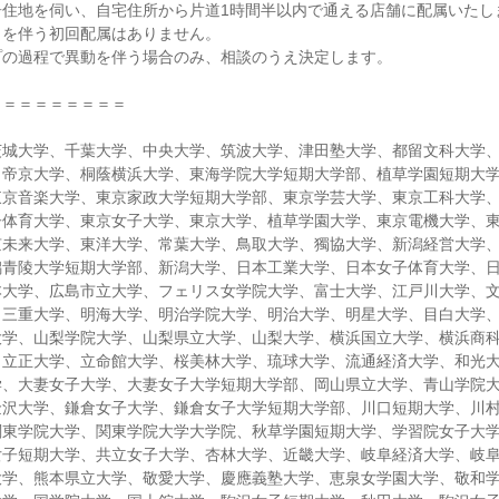
居住地を伺い、自宅住所から片道1時間半以内で通える店舗に配属いたし
しを伴う初回配属はありません。
プの過程で異動を伴う場合のみ、相談のうえ決定します。
＝＝＝＝＝＝＝＝＝
茨城大学、千葉大学、中央大学、筑波大学、津田塾大学、都留文科大学
、帝京大学、桐蔭横浜大学、東海学院大学短期大学部、植草学園短期大
東京音楽大学、東京家政大学短期大学部、東京学芸大学、東京工科大学
子体育大学、東京女子大学、東京大学、植草学園大学、東京電機大学、
京未来大学、東洋大学、常葉大学、鳥取大学、獨協大学、新潟経営大学
潟青陵大学短期大学部、新潟大学、日本工業大学、日本女子体育大学、
本大学、広島市立大学、フェリス女学院大学、富士大学、江戸川大学、
、三重大学、明海大学、明治学院大学、明治大学、明星大学、目白大学
大学、山梨学院大学、山梨県立大学、山梨大学、横浜国立大学、横浜商
、立正大学、立命館大学、桜美林大学、琉球大学、流通経済大学、和光
学、大妻女子大学、大妻女子大学短期大学部、岡山県立大学、青山学院
金沢大学、鎌倉女子大学、鎌倉女子大学短期大学部、川口短期大学、川
関東学院大学、関東学院大学大学院、秋草学園短期大学、学習院女子大
女子短期大学、共立女子大学、杏林大学、近畿大学、岐阜経済大学、岐
大学、熊本県立大学、敬愛大学、慶應義塾大学、恵泉女学園大学、敬和