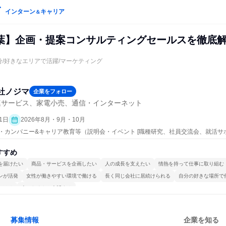
インターン
キャリア
＆
葉】企画・提案コンサルティングセールスを徹底解
5分/好きなエリアで活躍/マーケティング
社ノジマ
企業をフォロー
連サービス、家電小売、通信・インターネット
1日
2026年8月・9月・10月
ープン・カンパニー&キャリア教育等（説明会・イベント [職種研究、社員交流会、就活
）
すすめ
を届けたい
商品・サービスを企画したい
人の成長を支えたい
情熱を持って仕事に取り組む
ンが活発
女性が働きやすい環境で働ける
長く同じ会社に居続けられる
自分の好きな場所で
かける
人とたくさん会話する
募集情報
企業を知る