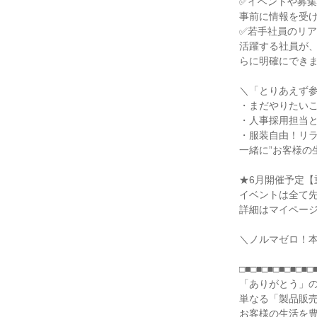
✅イベントや募
事前に情報を受
✅若手社員のリ
活躍する社員が
らに明確にでき
＼「とりあえず
・まだやりたいこ
・人事採用担当
・服装自由！リ
一緒に”お客様の
★6月開催予定【
イベントは全て
詳細はマイペー
＼ノルマゼロ！
□■□■□■□■□■□■□
「ありがとう」
単なる「製品販
お客様の生活を