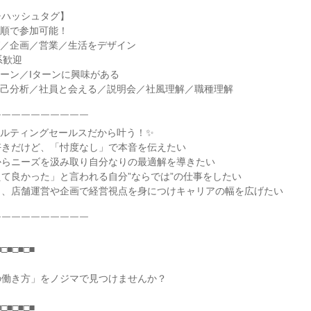
チハッシュタグ】
着順で参加可能！
グ／企画／営業／生活をデザイン
系歓迎
ターン／Iターンに興味がある
自己分析／社員と会える／説明会／社風理解／職種理解
￣￣￣￣￣￣￣￣￣￣
サルティングセールスだから叶う！✨
好きだけど、「忖度なし」で本音を伝えたい
からニーズを汲み取り自分なりの最適解を導きたい
て良かった」と言われる自分”ならでは”の仕事をしたい
く、店舗運営や企画で経営視点を身につけキャリアの幅を広げたい
￣￣￣￣￣￣￣￣￣￣
■□■□■□■
の働き方」をノジマで見つけませんか？
■□■□■□■