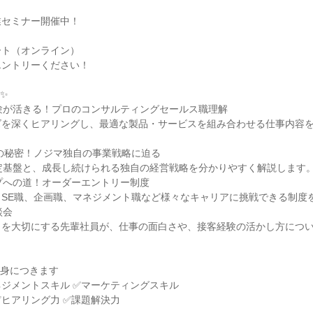
業セミナー開催中！
ート（オンライン）
エントリーください！
✨
験が活きる！プロのコンサルティングセールス職理解
ズを深くヒアリングし、最適な製品・サービスを組み合わせる仕事内容
長の秘密！ノジマ独自の事業戦略に迫る
定基盤と、成長し続けられる独自の経営戦略を分かりやすく解説します
プへの道！オーダーエントリー制度
くSE職、企画職、マネジメント職など様々なキャリアに挑戦できる制度
談会
ィを大切にする先輩社員が、仕事の面白さや、接客経験の活かし方につ
が身につきます
ネジメントスキル ✅マーケティングスキル
✅ヒアリング力 ✅課題解決力