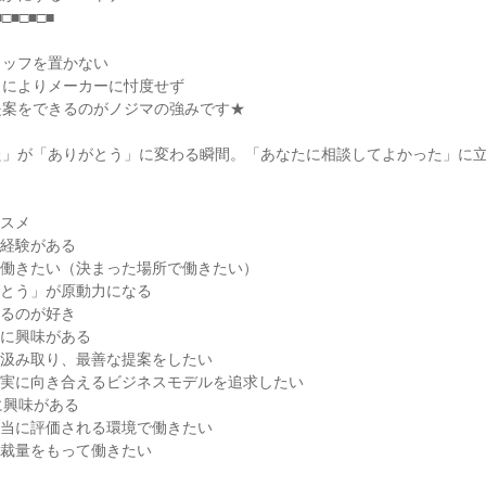
■□■□■□■
タッフを置かない
」によりメーカーに忖度せず
提案をできるのがノジマの強みです★
た」が「ありがとう」に変わる瞬間。「あなたに相談してよかった」に
ススメ
ト経験がある
く働きたい（決まった場所で働きたい）
がとう」が原動力になる
見るのが好き
業に興味がある
を汲み取り、最善な提案をしたい
誠実に向き合えるビジネスモデルを追求したい
に興味がある
正当に評価される環境で働きたい
ら裁量をもって働きたい