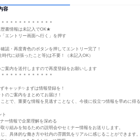
内容
＊＊＊＊＊＊＊＊＊＊＊＊＊
歴書情報は未記入でOK★
の「エントリー画面へ行く」を押す
を確認・再度青色のボタンを押してエントリー完了！
生時代に頑張ったこと等)は不要！（未記入OK）
のご案内を送付しますので再度登録をお願いします
＊＊＊＊＊＊＊＊＊＊＊＊＊
さずキャッチ✨まずは情報登録を！
ントのご案内をまとめてお届け！
くことで、重要な情報を見逃すことなく、今後に役立つ情報を早めに得
ント
ミナー情報で企業理解を深める
や取り組みを知るための説明会やセミナー情報をお送りします。
通じ、具体的な働き方や社内の雰囲気をリアルに感じることができます