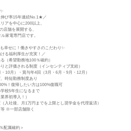
✨
伸び率15年連続No.1★／
リアを中心に200以上、
上の店舗を展開する、
タル家電専門店です。
人も幸せに！働きやすさのこだわり✨
働ける福利厚生が充実！／
る（希望勤務地100％確約）
かりと評価される制度（インセンティブ支給）
月・10月）・賞与年4回（3月・6月・9月・12月）
度、時短勤務制度あり
00%！復帰したい方は100%復職可
学校5年生になるまで
（業界初導入！）
度（入社後、月1万円までを上限とし奨学金を代理返済）
等 ※一部店舗除く
0％配属確約＞