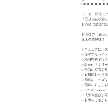
□■□■□■□■□■□■□
メーカー派遣ス
「完全自前接客
お客様に最適な
お客様の「困っ
最大の醍醐味！
✨こんな方にオ
✅接客アルバイ
✅地域密着で長
✅誰かの「あり
✅最新の家電を
✅有形商材の営
✅顧客のニーズ
✅顧客に対して
✅BtoCビジネス
✅成果や意欲が
✅若手のうちか