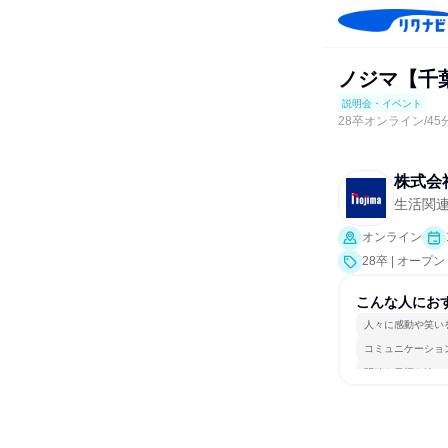
ノジマ【千
説明会・イベント
28卒オンライン/4
株式会
生活関
オンライン
28卒 | オ
会、業界研究]
こんな人にお
人々に感動や笑い
コミュニケーショ
明確な目標を追い