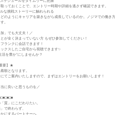
集スケジュールをタイムリーに把握
け取っておくことで、エントリー時期や詳細を逃さず確認できます。
アルな挑戦ストーリーに触れられる
、どのようにキャリアを築きながら成長しているのか。ノジマでの働き
ます。
参加」でも大丈夫！／
とが全く決まっていない方 もぜひ参加してください！
とフランクに会話できます！
ラックスしたご自宅から視聴できます✨
生活を豊か”にしませんか？
重要】★
先着順となります。
ジにてご案内いたしますので、まずはエントリーをお願いします！
本当に良いと思うものを／
■□■□■□■
の「質」にこだわりたい。
売」で終わらず、
豊かにするパートナーへ