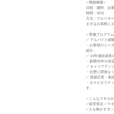
✨開催概要✨
日程：随時、企
時間：45分
方法：フルリモ
まずはお気軽に
✨実施プログラム
✅ アルバイト経
・お客様のニー
紹介。
✅ 14年連続成
・創業65年の安
✅ キャリアアッ
・社歴に関係な
✅ 質疑応答・座
・ホスピタリテ
す。
✨こんなスキル
✅経営視点 ✅マ
✅人を動かす力 