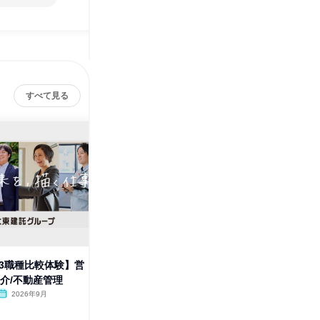
すべて見る
/3職種比較体験】営
【WEB2時間半】建築・不動産
9月【W
仲介/不動産管理
業界と全職種をまるごと理解
動産業界
解
2026年9月
オンライン
2026年8月・9月
オンラ
1日
1日