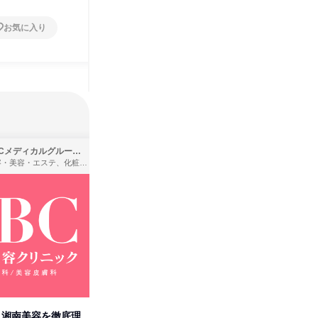
お気に入り
お気に入り
SBCメディカルグループ株式会社
株式会社バンダイ
理容・美容・エステ、化粧品・理美容用品小売、医療・病院
アパレル・繊維・スポーツメーカー、製造・メーカー、ゲーム制作・販売
卒】湘南美容を徹底理
人事の心を動かす「自己表現」
タカラト