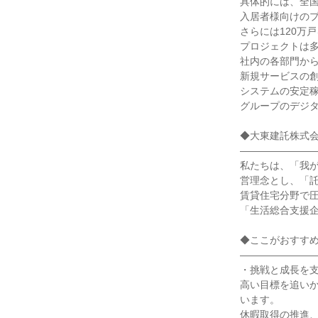
具体的には、全
入居者様向けのプ
さらには120万
プロジェクトは
社内の各部門から
新規サービスの
システムの安定
グループのデジ
◆大東建託株式
―――――――
私たちは、「我
営理念とし、「
賃貸住宅分野で
「生活総合支援
◆ここがおすす
―――――――
・挑戦と成長を
高い目標を追い
います。
休暇取得の推進