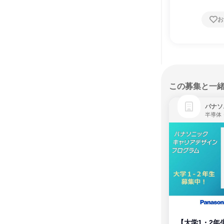
お
この募集と一
パナソ
半導体
【大学1・2年