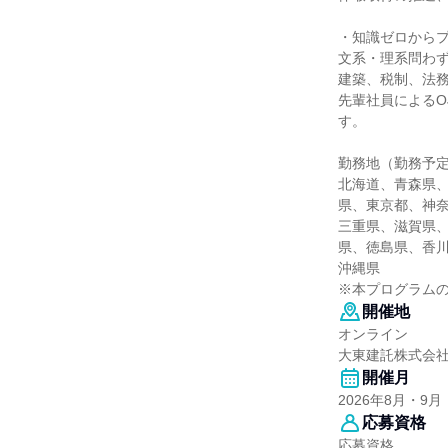
・知識ゼロから
文系・理系問わ
建築、税制、法
先輩社員によるO
す。
勤務地（勤務予
北海道、青森県
県、東京都、神
三重県、滋賀県
県、徳島県、香
沖縄県
※本プログラム
開催地
オンライン
大東建託株式会
開催月
2026年8月・9月
応募資格
応募資格