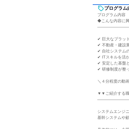
プログラム
プログラム内容
◆こんな内容に
―――――――
✔ 巨大なプラッ
✔ 不動産・建設
✔ 自社システム
✔ ITスキルを
✔ 安定した基盤
✔ 研修制度が整
＼４分程度の動
▼▼ご紹介する
―――――――
システムエンジニ
基幹システムや