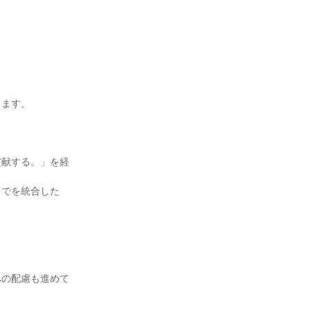
します。
貢献する。」を経
までを統合した
への配慮も進めて