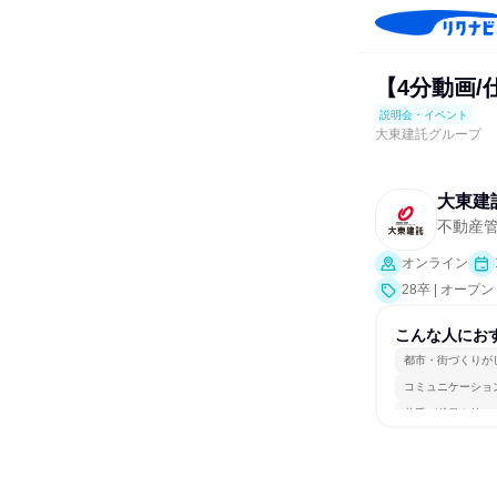
【4分動画
説明会・イベント
大東建託グループ
大東建
不動産
オンライン
28卒 | オー
こんな人にお
都市・街づくりが
コミュニケーショ
若手が裁量を持て