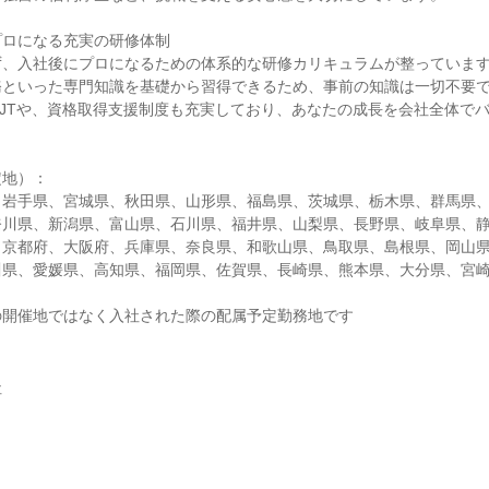
プロになる充実の研修体制
ず、入社後にプロになるための体系的な研修カリキュラムが整っていま
務といった専門知識を基礎から習得できるため、事前の知識は一切不要
JTや、資格取得支援制度も充実しており、あなたの成長を会社全体で
定地）：
、岩手県、宮城県、秋田県、山形県、福島県、茨城県、栃木県、群馬県
奈川県、新潟県、富山県、石川県、福井県、山梨県、長野県、岐阜県、
、京都府、大阪府、兵庫県、奈良県、和歌山県、鳥取県、島根県、岡山
川県、愛媛県、高知県、福岡県、佐賀県、長崎県、熊本県、大分県、宮
の開催地ではなく入社された際の配属予定勤務地です
社