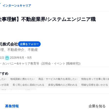
インターン
キャリア
＆
/仕事理解】不動産業界/システムエンジニア職
託株式会社
企業をフォロー
管理、不動産仲介、不動産
1日
2026年8月・9月
プン・カンパニー&キャリア教育等（説明会・イベント [職種研究]）
すすめ
したい
地域貢献に携わりたい
商品・サービスの魅力を表現したい
情熱を持って仕事に取り
ンが活発
長く同じ会社に居続けられる
多様な職種の人と関われる
明確な目標を追いかける
る環境
人とたくさん会話する
募集情報
企業を知る