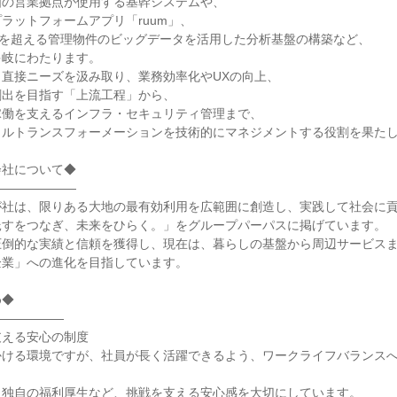
国の営業拠点が使用する基幹システムや、
ラットフォームアプリ「ruum」、
戸を超える管理物件のビッグデータを活用した分析基盤の構築など、
多岐にわたります。
直接ニーズを汲み取り、業務効率化やUXの向上、
創出を目指す「上流工程」から、
稼働を支えるインフラ・セキュリティ管理まで、
タルトランスフォーメーションを技術的にマネジメントする役割を果た
会社について◆
―――――――
が社は、限りある大地の最有効利用を広範囲に創造し、実践して社会に
託すをつなぎ、未来をひらく。」をグループパーパスに掲げています。
圧倒的な実績と信頼を獲得し、現在は、暮らしの基盤から周辺サービス
企業」への進化を目指しています。
め◆
――――――
支える安心の制度
かける環境ですが、社員が長く活躍できるよう、ワークライフバランス
、独自の福利厚生など、挑戦を支える安心感を大切にしています。