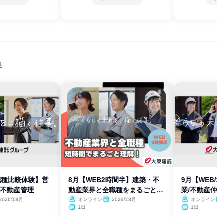
集
3職種比較体験】営
8月【WEB2時間半】建築・不
9月【WEB
/不動産管理
動産業界と全職種をまるごと理
業/不動産
解
2026年8月
オンライン
2026年8月
オンライン
1日
1日