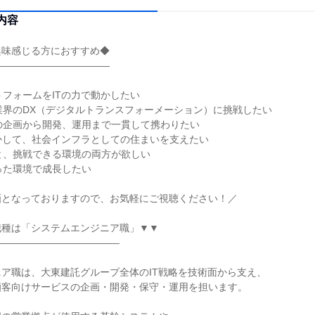
内容
興味感じる方におすすめ◆
――――――――――――
トフォームをITの力で動かしたい
業界のDX（デジタルトランスフォーメーション）に挑戦したい
の企画から開発、運用まで一貫して携わりたい
活かして、社会インフラとしての住まいを支えたい
と、挑戦できる環境の両方が欲しい
った環境で成長したい
画となっておりますので、お気軽にご視聴ください！／
職種は「システムエンジニア職」▼▼
―――――――――――――
ア職は、大東建託グループ全体のIT戦略を技術面から支え、
顧客向けサービスの企画・開発・保守・運用を担います。