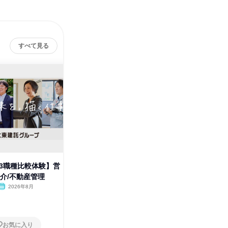
すべて見る
/3職種比較体験】営
【WEB/3職種比較体験】営業/
9月【W
仲介/不動産管理
不動産仲介/不動産管理
動産業界
解
2026年8月
オンライン
2026年8月・9月
オンラ
1日
1日
お気に入り
お気に入り