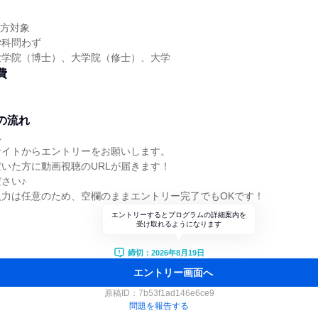
】
の方対象
学科問わず
大学院（博士）、大学院（修士）、大学
費
の流れ
れ
サイトからエントリーをお願いします。
いた方に動画視聴のURLが届きます！
さい♪
入力は任意のため、空欄のままエントリー完了でもOKです！
エントリーするとプログラムの詳細案内を
受け取れるようになります
締切：2026年8月19日
エントリー画面へ
原稿ID：
7b53f1ad146e6ce9
問題を報告する