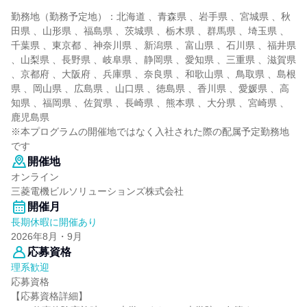
勤務地（勤務予定地）：北海道 、青森県 、岩手県 、宮城県 、秋
田県 、山形県 、福島県 、茨城県 、栃木県 、群馬県 、埼玉県 、
千葉県 、東京都 、神奈川県 、新潟県 、富山県 、石川県 、福井県
、山梨県 、長野県 、岐阜県 、静岡県 、愛知県 、三重県 、滋賀県
、京都府 、大阪府 、兵庫県 、奈良県 、和歌山県 、鳥取県 、島根
県 、岡山県 、広島県 、山口県 、徳島県 、香川県 、愛媛県 、高
知県 、福岡県 、佐賀県 、長崎県 、熊本県 、大分県 、宮崎県 、
鹿児島県
※本プログラムの開催地ではなく入社された際の配属予定勤務地
です
開催地
オンライン
三菱電機ビルソリューションズ株式会社
開催月
長期休暇に開催あり
2026年8月・9月
応募資格
理系歓迎
応募資格
【応募資格詳細】