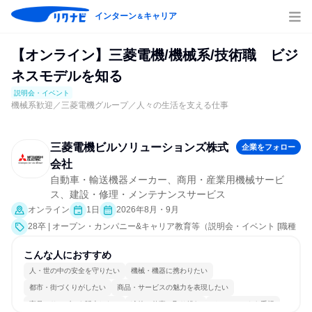
インターン
キャリア
＆
【オンライン】三菱電機/機械系/技術職 ビジ
ネスモデルを知る
説明会・イベント
機械系歓迎／三菱電機グループ／人々の生活を支える仕事
三菱電機ビルソリューションズ株式
企業をフォロー
会社
自動車・輸送機器メーカー、商用・産業用機械サービ
ス、建設・修理・メンテナンスサービス
オンライン
1日
2026年8月・9月
28卒 | オープン・カンパニー&キャリア教育等（説明会・イベント [職種
研究、就活サポート、会社説明会、業界研究]）
こんな人におすすめ
人・世の中の安全を守りたい
機械・機器に携わりたい
都市・街づくりがしたい
商品・サービスの魅力を表現したい
商品・サービスを販売したい
冷静に仕事に取り組む
チームワークを重視