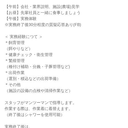
【午前】会社・業界説明、施設(農場)見学
【お昼】先輩社員と一緒に食事しましょう
【午後】実務体験
※実務終了後30分程度の質疑応答あり(FB)
＜ 実務経験につて ＞
＊飼育管理
（餌やりなど）
＊健康チェック・衛生管理
＊繁殖管理
（種付け補助・分娩・子豚管理など)
＊出荷作業
（選別・積込などの出荷準備）
＊その他
（施設の設備の点検や清掃作業など）
スタッフがマンツーマンで指導します。
作業する際は、作業着に着替えます。
（終了後はシャワーを使用可能）
実務終了後は、