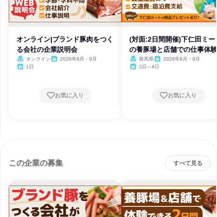
オンライン|ブランド豚肉をつく
(対面:2日間開催)下仁田ミー
る会社の企業説明会
の養豚場と店舗での仕事体
オンライン
2026年8月・9月
群馬県
2026年8月・9月
1日
2日～4日
お気に入り
お気に入り
この企業の募集
すべて見る