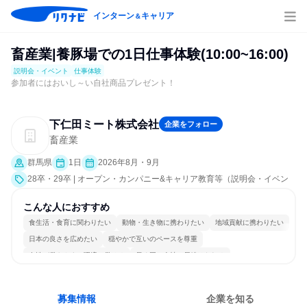
インターン
キャリア
＆
畜産業|養豚場での1日仕事体験(10:00~16:00)
説明会・イベント
仕事体験
参加者にはおいし～い自社商品プレゼント！
下仁田ミート株式会社
企業をフォロー
畜産業
群馬県
1日
2026年8月・9月
28卒・29卒 | オープン・カンパニー&キャリア教育等（説明会・イベン
ト [職種研究、職場見学会、社員交流会、会社説明会、業界研究]、仕事
体験）
こんな人におすすめ
食生活・食育に関わりたい
動物・生き物に携わりたい
地域貢献に携わりたい
日本の良さを広めたい
穏やかで互いのペースを尊重
女性が働きやすい環境で働ける
長く同じ会社に居続けられる
若手が裁量を持てる環境
人とたくさん会話する
目標に追われず働ける
募集情報
企業を知る