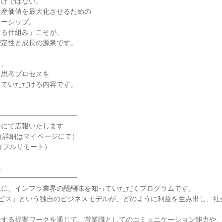
だけではない。
資産価値を最大化させるための
ナーシップ。
ける仕組み」こそが、
安定性と成長の源泉です。
ら、
る思考プロセスを
じていただける内容です。
━━━━━━━━━━━━
ジにて広報いたします
催（詳細はマイページにて）
（フルリモート）
ム
━━━━━━━━━━━━
んに、インフラ業界の醍醐味を知っていただくプログラムです。
ービス」という独自のビジネスモデルが、どのように利益を生み出し、社
決する提案ワークを通じて、営業職としてのコミュニケーション能力や