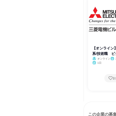
【オンライン
系/技術職 
感
オンライン
月・
1日
お
この企業の募