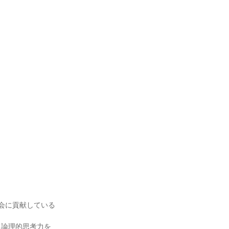
会に貢献している
、論理的思考力を