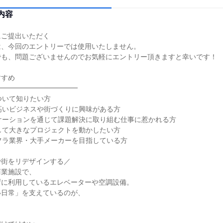
内容
にご提出いただく
は、今回のエントリーでは使用いたしません。
でも、問題ございませんのでお気軽にエントリー頂きますと幸いです！
すすめ
━━━━━━━━━━━━
ついて知りたい方
高いビジネスや街づくりに興味がある方
ケーションを通じて課題解決に取り組む仕事に惹かれる方
して大きなプロジェクトを動かしたい方
フラ業界・大手メーカーを目指している方
で街をリデザインする／
商業施設で、
ずに利用しているエレベーターや空調設備。
い日常」を支えているのが、
。