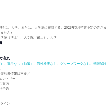
】
実施時に、大学、または、大学院に在籍する、2028年3月卒業予定の皆さ
いません）
大学院（博士）、大学院（修士）、大学
費
の流れ
順）、選考なし（抽選）、適性検査なし、グループワークなし、筆記試
れ
の履歴書情報は不要／
エントリー
ご案内
り予約
ンライン