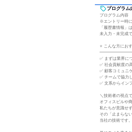
プログラム
プログラム内容
※エントリー時
「履歴書情報」
未入力・未完成
⭐ こんな方にお
━━━━━━━
✅ まずは業界に
✅ 社会貢献度の
✅ 顧客コミュニ
✅ チームで協力
✅ 文系からイン
＼技術者の視点
オフィスビルや
私たちが意識せ
その「止まらな
当社の技術です