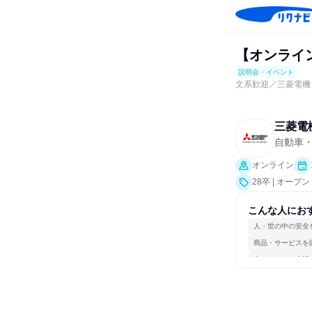
【オンライ
説明会・イベント
文系歓迎／三菱電機
三菱電
自動車
オンライン
28卒 | オ
こんな人にお
人・世の中の安全
商品・サービスを
人とたくさん会話