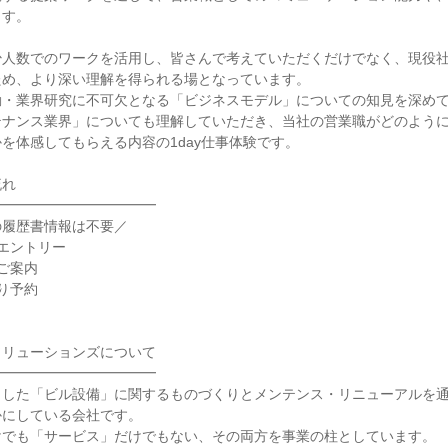
ます。
少人数でのワークを活用し、皆さんで考えていただくだけでなく、現役
ため、より深い理解を得られる場となっています。
動・業界研究に不可欠となる「ビジネスモデル」についての知見を深め
テナンス業界」についても理解していただき、当社の営業職がどのよう
を体感してもらえる内容の1day仕事体験です。
流れ
━━━━━━━━━━━━
の履歴書情報は不要／
エントリー
ご案内
り予約
ソリューションズについて
━━━━━━━━━━━━
とした「ビル設備」に関するものづくりとメンテンス・リニューアルを
かにしている会社です。
けでも「サービス」だけでもない、その両方を事業の柱としています。