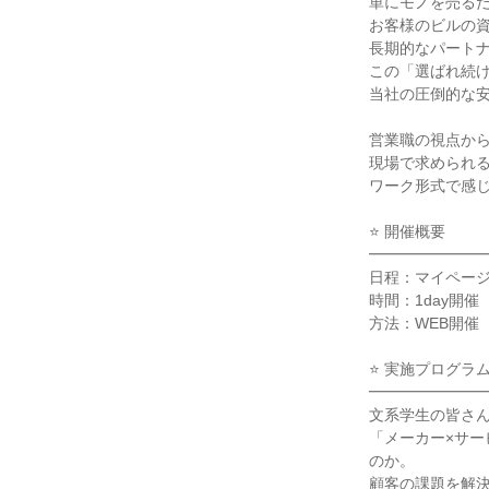
単にモノを売る
お客様のビルの
長期的なパート
この「選ばれ続
当社の圧倒的な
営業職の視点か
現場で求められ
ワーク形式で感
⭐ 開催概要
━━━━━━━
日程：マイペー
時間：1day開
方法：WEB開催
⭐ 実施プログラ
━━━━━━━
文系学生の皆さ
「メーカー×サ
のか。
顧客の課題を解