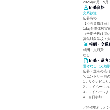
2026年8月・9月
応募資格
文系歓迎
応募資格
【応募資格詳細
1day仕事体験
（学部学科は問
募集対象学校：
報酬・交通
報酬・交通費
なし
応募・選考
選考なし（先着
応募・選考の流
＼エントリー時
1．リクナビより
2．マイページの
3．マイページよ
4．当日参加！
✅開催場所：オ