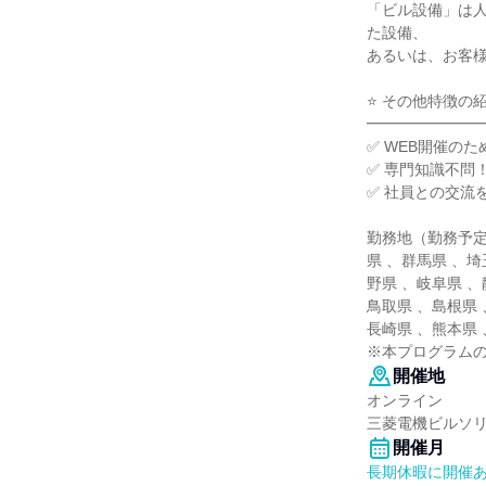
「ビル設備」は
た設備、
あるいは、お客
⭐ その他特徴の
━━━━━━━
✅ WEB開催の
✅ 専門知識不問
✅ 社員との交流
勤務地（勤務予定
県 、群馬県 、埼
野県 、岐阜県 、
鳥取県 、島根県 
長崎県 、熊本県
※本プログラム
開催地
オンライン
三菱電機ビルソ
開催月
長期休暇に開催