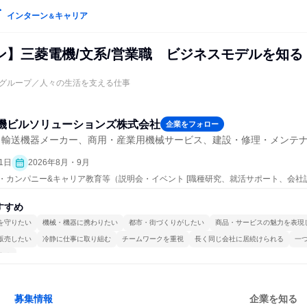
インターン
キャリア
＆
ン】三菱電機/文系/営業職 ビジネスモデルを知る
グループ／人々の生活を支える仕事
機ビルソリューションズ株式会社
企業をフォロー
・輸送機器メーカー、商用・産業用機械サービス、建設・修理・メンテ
1日
2026年8月・9月
ープン・カンパニー&キャリア教育等（説明会・イベント [職種研究、就活サポート、会社
すすめ
を守りたい
機械・機器に携わりたい
都市・街づくりがしたい
商品・サービスの魅力を表現
販売したい
冷静に仕事に取り組む
チームワークを重視
長く同じ会社に居続けられる
一
する
募集情報
企業を知る