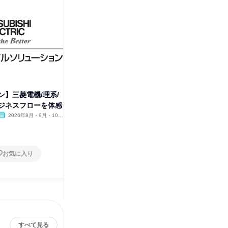
ン】三菱電機/理系/
【オンライン】三菱電機/電気
【オンラ
ジネスフローを体感
系/技術職 ビジネスフローを体
系/技術
感
る
2026年8月・9月・10
オンライン
2026年8月・9月・10
オンラ
月・11月・12月
月・11月・12月
1日
1日
お気に入り
お気に入り
すべて見る