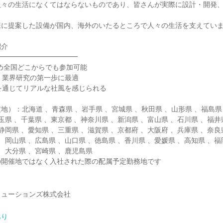
人々の生活になくてはならないものであり、皆さんが実際に設計・開発
様に提案した設備が国内、海外のいたるところで人々の生活を支えてい
紹介
━━━━━━━━━━━━
ため全国どこからでも参加可能
！業界研究の第一歩に最適
を通じてリアルな社風を感じられる
地）：北海道 、青森県 、岩手県 、宮城県 、秋田県 、山形県 、福島県
玉県 、千葉県 、東京都 、神奈川県 、新潟県 、富山県 、石川県 、福井
静岡県 、愛知県 、三重県 、滋賀県 、京都府 、大阪府 、兵庫県 、奈良
、岡山県 、広島県 、山口県 、徳島県 、香川県 、愛媛県 、高知県 、福
 、大分県 、宮崎県 、鹿児島県
の開催地ではなく入社された際の配属予定勤務地です
リューションズ株式会社
あり