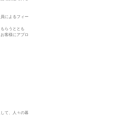
社員によるフィー
てもらうととも
にお客様にアプロ
通して、人々の暮