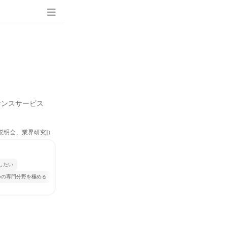
ナンスサービス
説明会、業界研究]）
したい
つの専門分野を極める