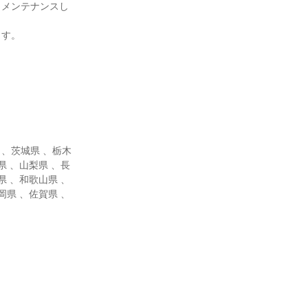
、メンテナンスし
ます。
 、茨城県 、栃木
県 、山梨県 、長
県 、和歌山県 、
岡県 、佐賀県 、