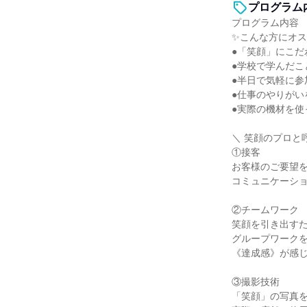
プログラム
プログラム内容
✨こんな方にオ
●「笑顔」にこだ
●学校で学んだこ
●半日で気軽に参
●仕事のやりがい
●実際の機材を使
＼ 笑顔のプロと
①接客
お客様のご要望
コミュニケーシ
②チームワーク
笑顔を引き出す
グループワーク
《達成感》が感
③撮影技術
「笑顔」の写真