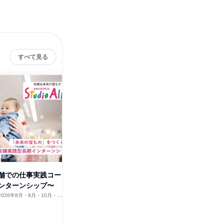
すべて見る
舗での仕事実践コー
アリスオンラインセミナー ~
【オンラ
ンターンシップ〜
写真館業界研究コース~
験~撮影
体験
2026年8月・9月・10月・11
オンライン
2026年8月・9月
オンラ
1日
1日