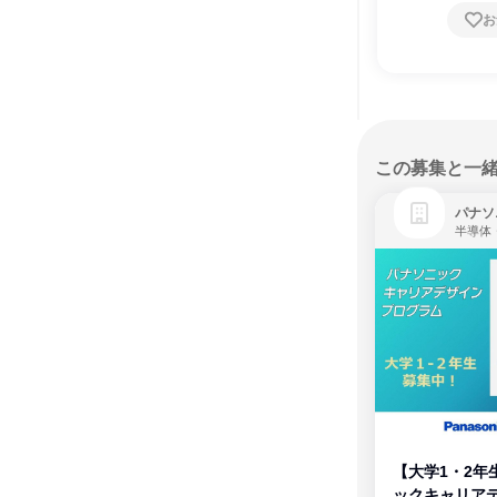
お
この募集と一
パナソ
半導体
【大学1・2年
ックキャリア