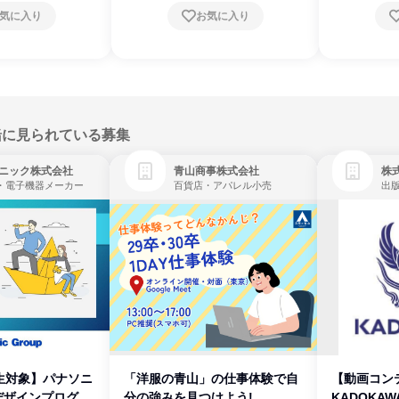
気に入り
お気に入り
緒に見られている募集
ニック株式会社
青山商事株式会社
株式
・電子機器メーカー
百貨店・アパレル小売
出
生対象】パナソニ
「洋服の青山」の仕事体験で自
【動画コン
デザインプログラ
分の強みを見つけよう!
KADOKA