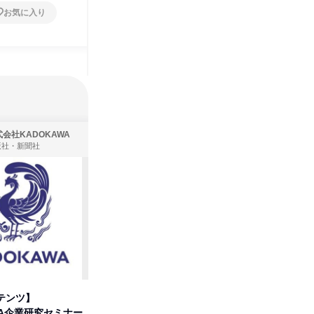
お気に入り
お気に入り
会社KADOKAWA
株式会社住まいず
版社・新聞社
製造・メーカー、建築設計
テンツ】
先着順・選考なし|注文住宅の総
プログラ
WA企業研究セミナー
合職|会社説明会&社長座談会
しくアル