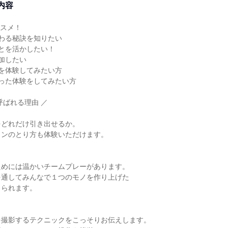
内容
ススメ！
わる秘訣を知りたい
とを活かしたい！
加したい
を体験してみたい方
った体験をしてみたい方
呼ばれる理由 ／
をどれだけ引き出せるか。
ョンのとり方も体験いただけます。
ためには温かいチームプレーがあります。
を通してみんなで１つのモノを作り上げた
じられます。
を撮影するテクニックをこっそりお伝えします。