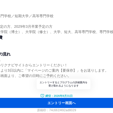
】
専門学校／短期大学／高等専門学校
】
予定の方、2029年3月卒業予定の方
大学院（博士）、大学院（修士）、大学、短大、高等専門学校、専門学
費
の流れ
れ
のリクナビサイトからエントリーください！
スより3日以内に「マイページのご案内【要保存】」をお送りします。
用画面より、ご希望の日時にご予約ください。
エントリーするとプログラムの詳細案内を
受け取れるようになります
締切：2026年8月31日
エントリー画面へ
原稿ID：
74c661f492ad8029