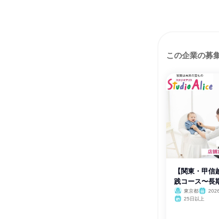
この企業の募
【関東・甲信
践コース〜長
プ〜
東京都
20
月
25日以上