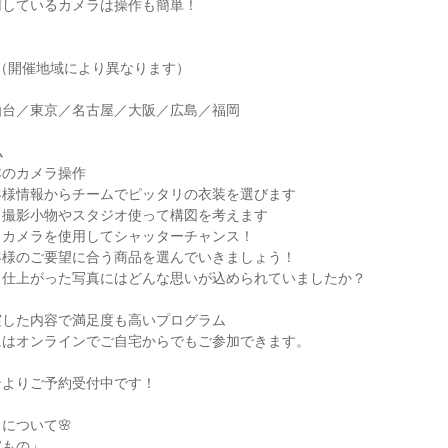
用しているカメラは操作も簡単！
月（開催地域により異なります）
仙台／東京／名古屋／大阪／広島／福岡
ム
本のカメラ操作
客様情報からチームでピッタリの衣装を選びます
：撮影小物やスタジオ使って構図を考えます
：カメラを使用してシャッターチャンス！
客様のご要望に合う商品を選んでいきましょう！
：仕上がった写真にはどんな思いが込められていましたか？
実した内容で満足度も高いプログラム
にはオンラインでご自宅からでもご参加できます。
ンよりご予約受付中です！
について🌸
宝もの」