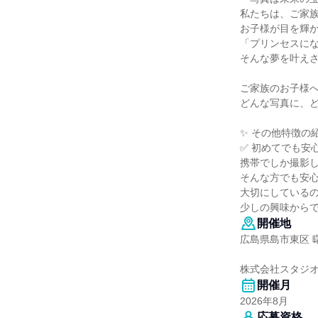
私たちは、ご家
お子様が目を輝
「プリンセスに
そんな夢を叶え
ご家族のお子様
どんな写真に、
✨ その他特徴の
✅ 初めてでも安
携帯でしか撮影
そんな方でも安
大切にしている
少しの興味から
開催地
広島県島市東区 曙4
株式会社スタジ
開催月
2026年8月
応募資格