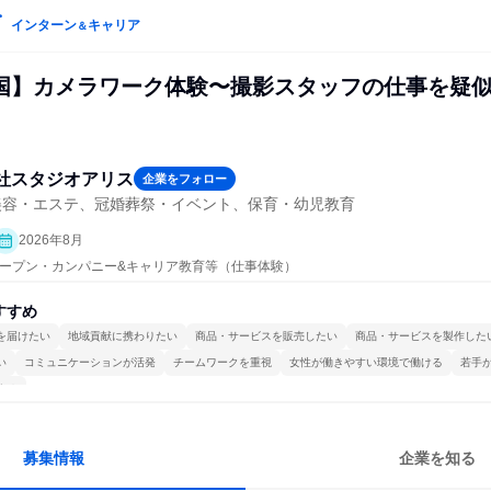
インターン
キャリア
＆
国】カメラワーク体験〜撮影スタッフの仕事を疑
社スタジオアリス
企業をフォロー
美容・エステ、冠婚葬祭・イベント、保育・幼児教育
2026年8月
| オープン・カンパニー&キャリア教育等（仕事体験）
すすめ
を届けたい
地域貢献に携わりたい
商品・サービスを販売したい
商品・サービスを製作した
い
コミュニケーションが活発
チームワークを重視
女性が働きやすい環境で働ける
若手
する
募集情報
企業を知る