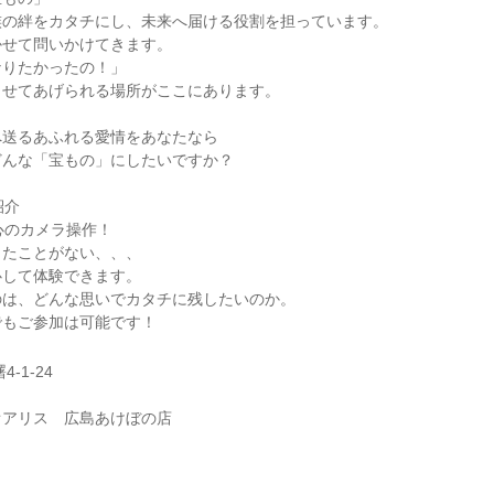
族の絆をカタチにし、未来へ届ける役割を担っています。
かせて問いかけてきます。
なりたかったの！」
させてあげられる場所がここにあります。
へ送るあふれる愛情をあなたなら
どんな「宝もの」にしたいですか？
紹介
心のカメラ操作！
したことがない、、、
心して体験できます。
のは、どんな思いでカタチに残したいのか。
でもご参加は可能です！
-1-24
オアリス 広島あけぼの店