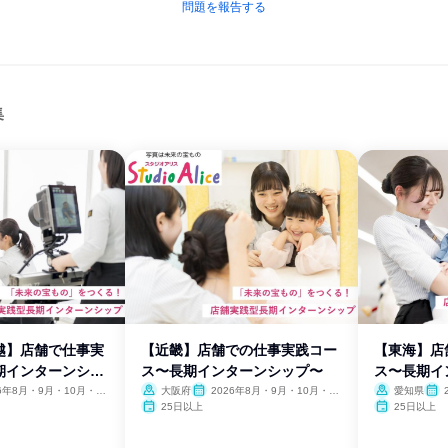
問題を報告する
集
越】店舗で仕事実
【近畿】店舗での仕事実践コー
【東海】店
期インターンシッ
ス〜長期インターンシップ〜
ス〜長期イ
26年8月・9月・10月・11
大阪府
2026年8月・9月・10月・11
愛知県
月
月
25日以上
25日以上