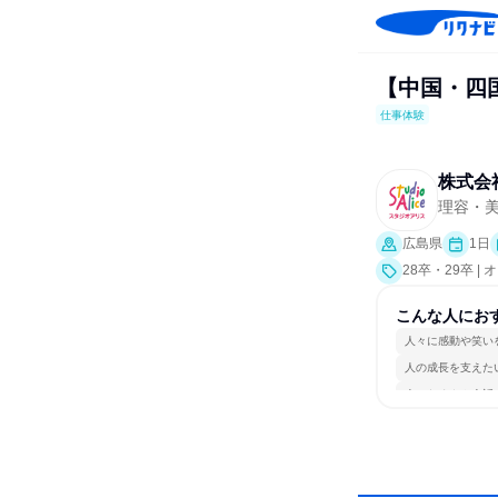
【中国・四
仕事体験
株式会
理容・
広島県
1日
28卒・29卒 
こんな人にお
人々に感動や笑い
人の成長を支えた
人とたくさん会話