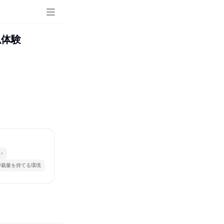
似体験
い
が裁量を持てる環境