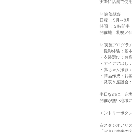
実際に店舗で使
✨ 開催概要
日程 ：5月～8
時間 ：３時間半
開催地：札幌／
✨ 実施プログラ
・撮影体験：基
・衣装選び：お
・アイデア出し
・赤ちゃん撮影
・商品作成：お
・発表＆座談会
半日なのに、充
開催が無い地域
エントリーボタ
🌸スタジオアリス
「写真は未来の