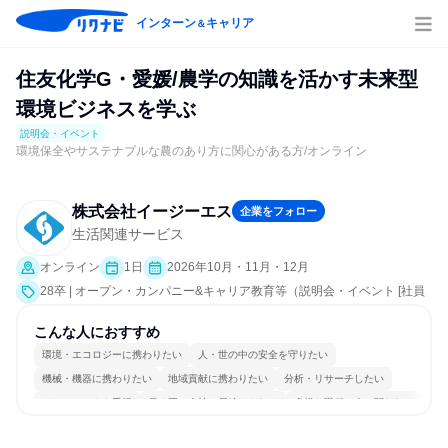
インターン
キャリア
＆
住友化学G・愛媛/農学の知識を活かす未来型
環境ビジネスを学ぶ
説明会・イベント
環境保全やサステナブルな農のあり方に関心がある方/オンライン
株式会社イージーエス
企業をフォロー
生活関連サービス
オンライン
1日
2026年10月・11月・12月
28卒 | オープン・カンパニー&キャリア教育等（説明会・イベント [社員
交流会、会社説明会]）
こんな人におすすめ
環境・エコロジーに携わりたい
人・世の中の安全を守りたい
機械・機器に携わりたい
地域貢献に携わりたい
分析・リサーチしたい
チームワークを重視
長く同じ会社に居続けられる
多様な職種の人と関われる
一つの専門分野を極める
若手が裁量を持てる環境