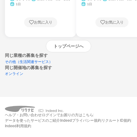
月・11月・12月
1日
1日
お気に入り
お気に入り
トップページへ
同じ業種の募集を探す
その他（生活関連サービス）
同じ開催地の募集を探す
オンライン
エントリーするとプログラムの詳細案内を
ヘルプ・お問い合わせ
ログインでお困りの方はこちら
受け取れるようになります
データを使ったサービスのご紹介
Indeedプライバシー規約
リクルートID規約
Indeed利用規約
締切：なし
エントリー画面へ