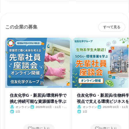
この企業の募集
すべて見る
住友化学G・新居浜/環境科学で
住友化学G・新居浜/生物科
挑む持続可能な資源循環を学ぶ
視点で支える環境ビジネス
ぶ
オンライン
2026年10月・11月・12
オンライン
2026年10月・11月
月
月
1日
1日
お気に入り
お気に入り