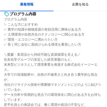
募集情報
企業を知る
プログラム内容
プログラム内容
✨ こんな方におすすめ
✅ 農学の知識や植物資源の有効活用に興味がある方
✅ 土壌環境や自然共生のテクノロジーに関心がある方
✅ 環境・エコロジーに携わりたい方
✅ 長く同じ会社に居続けられる環境を重視したい方
＼愛媛・新居浜から持続可能な資源循環を支える／
住友化学グループの安定した経営基盤のもと、
未来型ビジネスとして環境事業を推進する株式会社イージーエ
ス。
大学での現場観察や、自然の不確実さと向き合う農学的な視点
が、
当社のリサイクル技術や廃棄物マネジメントにどのように結びつ
いているか。
データ分析や長期的な視点での環境保全に関心がある方をお待ち
しています。
若手社員との座談会では、働く環境や就活の不安など、