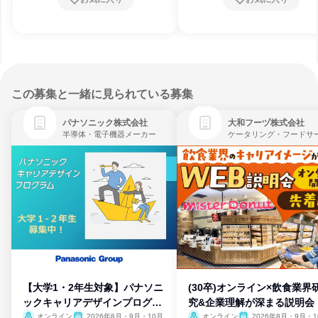
この募集と一緒に見られている募集
パナソニック株式会社
大和フーヅ株式会社
半導体・電子機器メーカー
【大学1・2年生対象】パナソニ
(30卒)オンライン×飲食業界
ックキャリアデザインプログラ
究&企業理解が深まる説明会
ム
オンライン
2026年8月・9月・10月
オンライン
2026年8月・9月・1