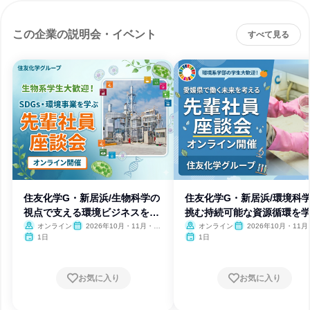
この企業の説明会・イベント
すべて見る
住友化学G・新居浜/生物科学の
住友化学G・新居浜/環境科
視点で支える環境ビジネスを学
挑む持続可能な資源循環を
ぶ
オンライン
2026年10月・11月・12
オンライン
2026年10月・11月
月
月
1日
1日
お気に入り
お気に入り