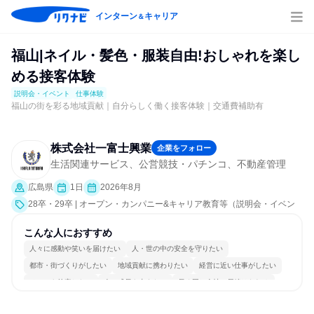
インターン
キャリア
＆
福山|ネイル・髪色・服装自由!おしゃれを楽し
める接客体験
説明会・イベント
仕事体験
福山の街を彩る地域貢献｜自分らしく働く接客体験｜交通費補助有
株式会社一富士興業
企業をフォロー
生活関連サービス、公営競技・パチンコ、不動産管理
広島県
1日
2026年8月
28卒・29卒 | オープン・カンパニー&キャリア教育等（説明会・イベン
ト [職種研究、職場見学会、社員交流会、会社説明会、業界研究]、仕事
体験）
こんな人におすすめ
人々に感動や笑いを届けたい
人・世の中の安全を守りたい
都市・街づくりがしたい
地域貢献に携わりたい
経営に近い仕事がしたい
チームを統率したい
人の成長を支えたい
長く同じ会社に居続けられる
明確な目標を追いかける
人とたくさん会話する