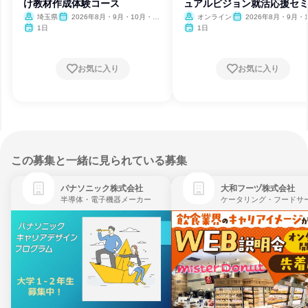
け教材作成体験コース
ュアルビジョン就活応援セ
ー
埼玉県
2026年8月・9月・10月・11
オンライン
2026年8月・9月・1
月・12月、2027年1月・2月
月・11月・12月
1日
1日
お気に入り
お気に入り
この募集と一緒に見られている募集
パナソニック株式会社
大和フーヅ株式会社
半導体・電子機器メーカー