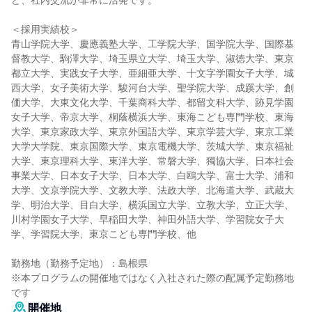
ど、社内交流が非常に活発です。
＜採用実績校＞
青山学院大学、慶應義塾大学、工学院大学、国学院大学、国際基
督教大学、駒澤大学、埼玉県立大学、埼玉大学、淑徳大学、東京
都立大学、実践女子大学、亜細亜大学、十文字学園女子大学、城
西大学、女子美術大学、駿河台大学、聖学院大学、成蹊大学、創
価大学、大東文化大学、千葉商科大学、都留文科大学、跡見学園
女子大学、帝京大学、桐蔭横浜大学、東海こども専門学校、東海
大学、東京家政大学、東京外国語大学、東京学芸大学、東京工業
大学大学院、東京国際大学、東京電機大学、茨城大学、東京福祉
大学、東京理科大学、東洋大学、常磐大学、獨協大学、日本社会
事業大学、日本女子大学、日本大学、白鴎大学、富士大学、浦和
大学、文京学院大学、文教大学、法政大学、北海道大学、武蔵大
学、明治大学、目白大学、横浜国立大学、立教大学、立正大学、
川村学園女子大学、早稲田大学、神田外語大学、学習院女子大
学、学習院大学、東京こども専門学校、他
勤務地（勤務予定地）：島根県
※本プログラムの開催地ではなく入社された際の配属予定勤務地
です
開催地