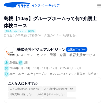
インターン
キャリア
＆
島根【1day】グループホームって何?介護士
体験コース
説明会・イベント
仕事体験
自宅近くの事業所にて参加OK！介護のイメージが変わる✨
株式会社ビジュアルビジョン
企業をフォロー
レストラン・カフェ、看護・介護、教育支援サービス
島根県
1日
2026年8月・9月・10月・11月・12月、2027年1月・2月
28卒・29卒・30卒 | オープン・カンパニー&キャリア教育等（説明会・
イベント [職種研究、職場見学会、会社説明会、業界研究]、仕事体験）
こんな人におすすめ
人々に感動や笑いを届けたい
人・世の中の安全を守りたい
地域貢献に携わりたい
人の仕事をサポートしたい
穏やかで互いのペースを尊重
情熱を持って仕事に取り組む