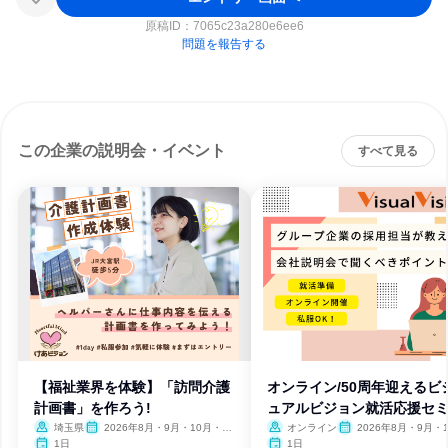
原稿ID：
7065c23a280e6ee6
問題を報告する
この企業の説明会・イベント
すべて見る
【福祉業界を体験】「訪問介護
オンライン/50周年迎えるビ
計画書」を作ろう!
ュアルビジョン就活応援セ
ー
埼玉県
2026年8月・9月・10月・11
オンライン
2026年8月・9月・1
月・12月、2027年1月・2月
月・11月・12月
1日
1日