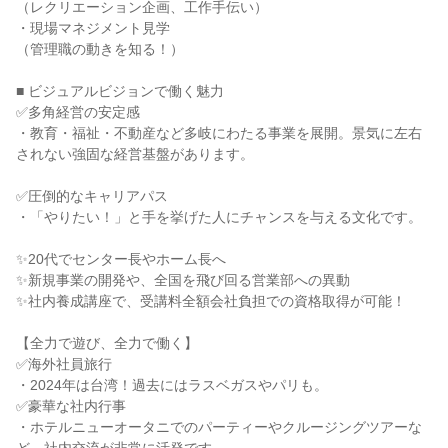
（レクリエーション企画、工作手伝い）
・現場マネジメント見学
（管理職の動きを知る！）
■ ビジュアルビジョンで働く魅力
✅多角経営の安定感
・教育・福祉・不動産など多岐にわたる事業を展開。景気に左右
されない強固な経営基盤があります。
✅圧倒的なキャリアパス
・「やりたい！」と手を挙げた人にチャンスを与える文化です。
✨20代でセンター長やホーム長へ
✨新規事業の開発や、全国を飛び回る営業部への異動
✨社内養成講座で、受講料全額会社負担での資格取得が可能！
【全力で遊び、全力で働く】
✅海外社員旅行
・2024年は台湾！過去にはラスベガスやパリも。
✅豪華な社内行事
・ホテルニューオータニでのパーティーやクルージングツアーな