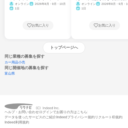
ム
オンライン
2026年8月・9月・10月
オンライン
2026年8月・9月・1
月・11月・12月
1日
1日
お気に入り
お気に入り
トップページへ
同じ業種の募集を探す
カー用品小売
同じ開催地の募集を探す
富山県
エントリーするとプログラムの詳細案内を
受け取れるようになります
ヘルプ・お問い合わせ
ログインでお困りの方はこちら
締切：なし
データを使ったサービスのご紹介
Indeedプライバシー規約
リクルートID規約
エントリー画面へ
Indeed利用規約