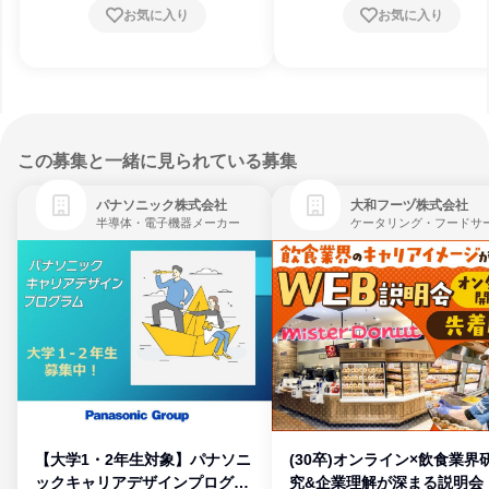
お気に入り
お気に入り
この募集と一緒に見られている募集
パナソニック株式会社
大和フーヅ株式会社
半導体・電子機器メーカー
【大学1・2年生対象】パナソニ
(30卒)オンライン×飲食業界
ックキャリアデザインプログラ
究&企業理解が深まる説明会