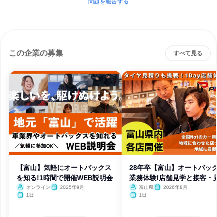
問題を報告する
この企業の募集
すべて見る
【富山】気軽にオートバックス
28年卒【富山】オートバッ
を知る!1時間で開催WEB説明会
業務体験!店舗見学と接客・
オンライン
2025年9月
富山県
2026年8月
1日
1日