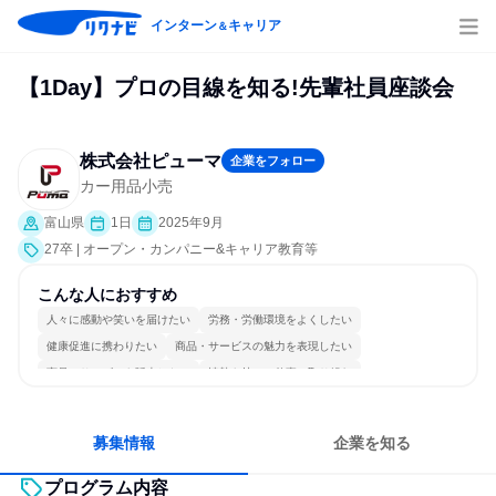
インターン
キャリア
＆
【1Day】プロの目線を知る!先輩社員座談会
株式会社ピューマ
企業をフォロー
カー用品小売
富山県
1日
2025年9月
27卒 | オープン・カンパニー&キャリア教育等
こんな人におすすめ
人々に感動や笑いを届けたい
労務・労働環境をよくしたい
健康促進に携わりたい
商品・サービスの魅力を表現したい
商品・サービスを販売したい
情熱を持って仕事に取り組む
女性が働きやすい環境で働ける
明確な目標を追いかける
一つの専門分野を極める
人とたくさん会話する
募集情報
企業を知る
プログラム内容