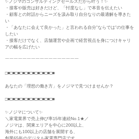
✨ノジマのコンサルティングセールスだから叶う！✨
・接客や販売は好きだけど、「忖度なし」で本音を伝えたい
・顧客との対話からニーズを汲み取り自分なりの最適解を導きた
い
・「あなたに会えて良かった」と言われる自分”ならでは”の仕事を
したい
・接客だけでなく、店舗運営や企画で経営視点を身につけキャリ
アの幅を広げたい
￣￣￣￣￣￣￣￣￣￣￣￣￣￣￣￣￣
□■□■□■□■□■□■□■□■□■□■
あなたの「理想の働き方」をノジマで見つけませんか？
□■□■□■□■□■□■□■□■□■□■
✨ノジマについて✨
＼家電業界で売上伸び率15年連続No.1★／
ノジマは、関東エリアを中心に200以上、
海外にも100以上の店舗を展開する、
創業65年のデジタル家電専門店です。