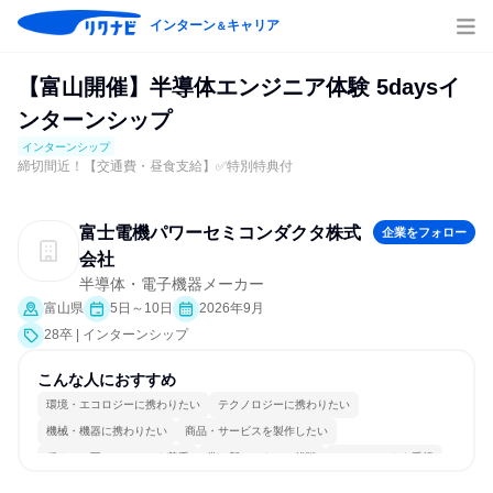
インターン
キャリア
＆
【富山開催】半導体エンジニア体験 5daysイ
ンターンシップ
インターンシップ
締切間近！【交通費・昼食支給】✅特別特典付
富士電機パワーセミコンダクタ株式
企業をフォロー
会社
半導体・電子機器メーカー
富山県
5日～10日
2026年9月
28卒 | インターンシップ
こんな人におすすめ
環境・エコロジーに携わりたい
テクノロジーに携わりたい
機械・機器に携わりたい
商品・サービスを製作したい
穏やかで互いのペースを尊重
常に新しいものに挑戦
チームワークを重視
長く同じ会社に居続けられる