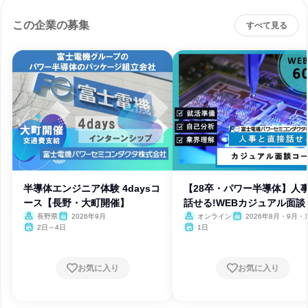
この企業の募集
すべて見る
半導体エンジニア体験 4daysコ
【28卒・パワー半導体】人
ース【長野・大町開催】
話せる!WEBカジュアル面談
長野県
2026年9月
オンライン
2026年8月・9月・1
月・11月
2日～4日
1日
お気に入り
お気に入り