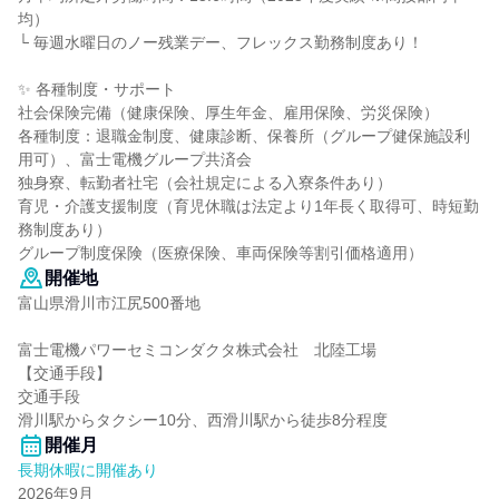
均）
└ 毎週水曜日のノー残業デー、フレックス勤務制度あり！
✨ 各種制度・サポート
社会保険完備（健康保険、厚生年金、雇用保険、労災保険）
各種制度：退職金制度、健康診断、保養所（グループ健保施設利
用可）、富士電機グループ共済会
独身寮、転勤者社宅（会社規定による入寮条件あり）
育児・介護支援制度（育児休職は法定より1年長く取得可、時短勤
務制度あり）
グループ制度保険（医療保険、車両保険等割引価格適用）
開催地
富山県滑川市江尻500番地
富士電機パワーセミコンダクタ株式会社 北陸工場
【交通手段】
交通手段
滑川駅からタクシー10分、西滑川駅から徒歩8分程度
開催月
長期休暇に開催あり
2026年9月