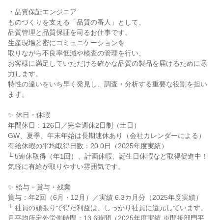
・品質保証エンジニア
ものづくりを支える「品質の番人」として、
品質管理と品質保証を司るお仕事です。
生産現場と密にコミュニケーションを
取りながら不良率低減や検査の管理を行い、
お客様に満足していただける確かな品質の製品を届けるために尽
力します。
特性の違いをいち早く発見し、調査・分析する重要な役割を担い
ます。
✨ 休日・休暇
年間休日：126日／完全週休2日制（土日）
GW、夏季、年末年始は長期連休あり（会社カレンダーによる）
有給休暇の平均取得日数：20.0日（2025年度実績）
└ 5連休取得（年1回）、計画休暇、誕生日休暇など取得促進中！
気軽に有給が取りやすい雰囲気です。
✨ 給与・賞与・残業
賞与：年2回（6月・12月）／実績 6.3カ月分（2025年度実績）
└ 社員の頑張りで得た利益は、しっかり社員に還元しています。
月平均所定外労働時間：13.6時間（2025年度実績 ※間接部門平