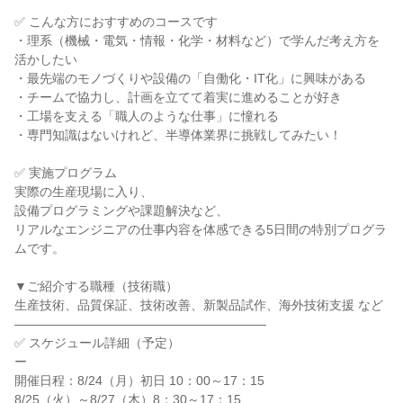
✅ こんな方におすすめのコースです
・理系（機械・電気・情報・化学・材料など）で学んだ考え方を
活かしたい
・最先端のモノづくりや設備の「自働化・IT化」に興味がある
・チームで協力し、計画を立てて着実に進めることが好き
・工場を支える「職人のような仕事」に憧れる
・専門知識はないけれど、半導体業界に挑戦してみたい！
✅ 実施プログラム
実際の生産現場に入り、
設備プログラミングや課題解決など、
リアルなエンジニアの仕事内容を体感できる5日間の特別プログラ
ムです。
▼ご紹介する職種（技術職）
生産技術、品質保証、技術改善、新製品試作、海外技術支援 など
――――――――――――――――――――
✅ スケジュール詳細（予定）
ー
開催日程：8/24（月）初日 10：00～17：15
8/25（火）～8/27（木）8：30～17：15