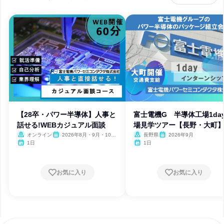
【28卒・パワー半導体】人事と
富士電機G 半導体工場1da
話せる!WEBカジュアル面談
場見学ツアー【長野・大町
オンライン
2026年8月・9月・10
長野県
2026年9月
月・11月
1日
1日
お気に入り
お気に入り