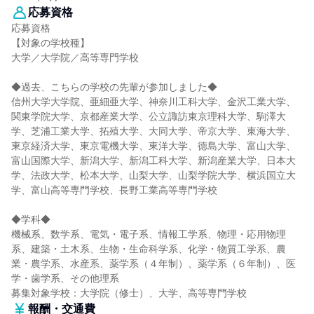
応募資格
応募資格
【対象の学校種】
大学／大学院／高等専門学校
◆過去、こちらの学校の先輩が参加しました◆
信州大学大学院、亜細亜大学、神奈川工科大学、金沢工業大学、
関東学院大学、京都産業大学、公立諏訪東京理科大学、駒澤大
学、芝浦工業大学、拓殖大学、大同大学、帝京大学、東海大学、
東京経済大学、東京電機大学、東洋大学、徳島大学、富山大学、
富山国際大学、新潟大学、新潟工科大学、新潟産業大学、日本大
学、法政大学、松本大学、山梨大学、山梨学院大学、横浜国立大
学、富山高等専門学校、長野工業高等専門学校
◆学科◆
機械系、数学系、電気・電子系、情報工学系、物理・応用物理
系、建築・土木系、生物・生命科学系、化学・物質工学系、農
業・農学系、水産系、薬学系（４年制）、薬学系（６年制）、医
学・歯学系、その他理系
募集対象学校：大学院（修士）、大学、高等専門学校
報酬・交通費