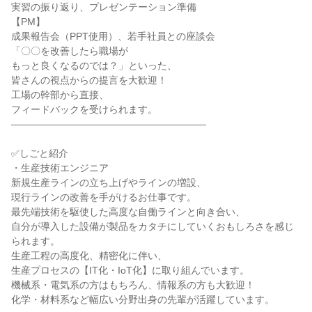
実習の振り返り、プレゼンテーション準備
【PM】
成果報告会（PPT使用）、若手社員との座談会
「〇〇を改善したら職場が
もっと良くなるのでは？」といった、
皆さんの視点からの提言を大歓迎！
工場の幹部から直接、
フィードバックを受けられます。
――――――――――――――――――――
✅しごと紹介
・生産技術エンジニア
新規生産ラインの立ち上げやラインの増設、
現行ラインの改善を手がけるお仕事です。
最先端技術を駆使した高度な自働ラインと向き合い、
自分が導入した設備が製品をカタチにしていくおもしろさを感じ
られます。
生産工程の高度化、精密化に伴い、
生産プロセスの【IT化・IoT化】に取り組んでいます。
機械系・電気系の方はもちろん、情報系の方も大歓迎！
化学・材料系など幅広い分野出身の先輩が活躍しています。