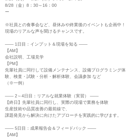
8/28（金）8：30～16：00
ー
※社員との食事会など、昼休みや終業後のイベントも企画中！
現場のリアルな声を聞けるチャンスです。
―― 1日目：インプット＆現場を知る ――
【AM】
会社説明、工場見学
【PM】
先輩社員に同行して設備メンテナンス、設備プログラミング体
験、検査・試験・分析・解析体験、会議参加 など
（※一例）
―― 2～4日目：リアルな就業体験（実習） ――
【終日】先輩社員に同行し、実際の現場で業務を体験
生産技術や品質改善の最前線で、
課題発見から解決に向けたアプローチを実践的に学びます。
―― 5日目：成果報告会＆フィードバック ――
【AM】