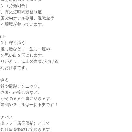
オン（労働組合）
度、育児短時間勤務制度
全国契約ホテル割引、退職金等
ける環境が整っています。
 ✨
人生に寄り添う
、推し活など、一生に一度の
常の思い出を形にします。
ありがとう」以上の言葉が頂ける
れたお仕事です。
活きる
情報や撮影テクニック、
子さまへの接し方など、
」がそのまま仕事に活きます。
の知識やスキルは一切不要です！
リアパス
スタッフ（店長候補）として
刻む仕事を経験して頂きます。