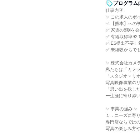
プログラム
仕事内容
✨ この求人のポイ
✅ 【熊本】への
✅ 家賃の8割を
✅ 有給取得率92
✅ ES提出不要
✅ 未経験からで
✨ 株式会社カメ
私たちは「カメ
「スタジオマリ
写真映像事業の
「思い出を残し
一生涯に寄り添
✨ 事業の強み ✨
１．ニーズに寄
専門店ならでは
写真の楽しみ方