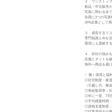
２．ワンストッ
新品・中古販売
写真に関わる全
全国に3つの写真
SPA企業として
３．成長するリ
専門知識とAIを
環境にも貢献す
４．自社の強みを
店舗とネットを融
海外へ商品を届け
✨ 働く環境と福利
◎社宅制度：家賃
（引越し代、敷
◎有給取得率：92
◎年に一度、7日
◎平均残業時間：
◎資格支援制度
◎従業員同士の