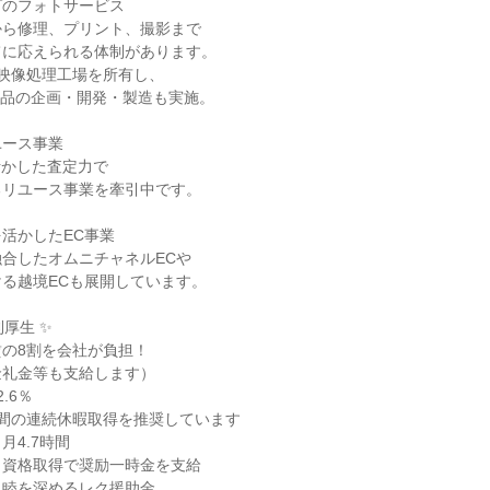
プのフォトサービス
から修理、プリント、撮影まで
てに応えられる体制があります。
映像処理工場を所有し、
商品の企画・開発・製造も実施。
ユース事業
活かした査定力で
るリユース事業を牽引中です。
活かしたEC事業
合したオムニチャネルECや
る越境ECも展開しています。
厚生 ✨
の8割を会社が負担！
金礼金等も支給します）
.6％
間の連続休暇取得を推奨しています
月4.7時間
：資格取得で奨励一時金を支給
親睦を深めるレク援助金