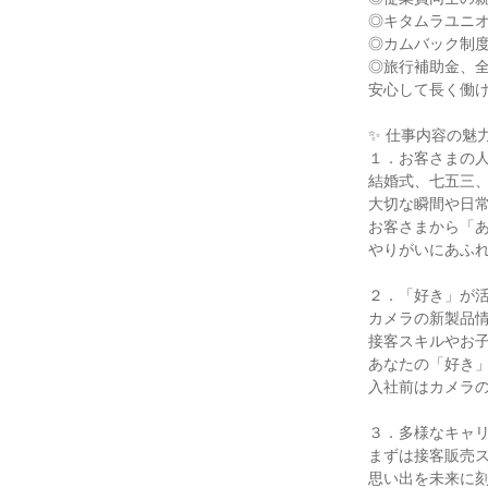
◎キタムラユニ
◎カムバック制
◎旅行補助金、
安心して長く働
✨ 仕事内容の魅力
１．お客さまの
結婚式、七五三
大切な瞬間や日
お客さまから「
やりがいにあふ
２．「好き」が
カメラの新製品
接客スキルやお
あなたの「好き
入社前はカメラ
３．多様なキャ
まずは接客販売
思い出を未来に