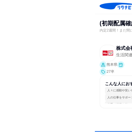
(初期配属確
内定2週間！まだ間に
株式会
生活関
熊本県
27卒
こんな人にお
人々に感動や笑い
人の仕事をサポー
若手が裁量を持て