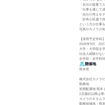
「自分の提案で
「仕事を通じて
「自分の考えを
「好奇心旺盛で
という方が仕事
写真やカメラの
【採用予定学科
2026年9月、2
大学・大学院を
社会人経験がな
全学部・全学科
開催地
熊本県
株式会社カメラ
勤務地
初期配属地:熊本 
2店舗目以降は
カメラのキタムラ
勤務候補地：熊