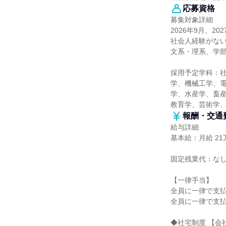
応募資格
募集対象詳細
2026年9月、
社会人経験がな
文系・理系、学
採用予定学科：
学、機械工学、
学、水産学、畜産
教育学、芸術学
報酬・交通
給与詳細
基本給：月給 21万
固定残業代：な
【一律手当】
全員に一律で支
全員に一律で支
◆社宅制度 【会