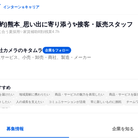
インターン
キャリア
＆
約)熊本_思い出に寄り添う✨️接客・販売スタッフ
合う夏採用✨家賃補助8割/残業4.7h
社カメラのキタムラ
企業をフォロー
連サービス、小売・卸売・商社、製造・メーカー
すすめ
を届けたい
地域貢献に携わりたい
商品・サービスの魅力を表現したい
商品・サービスを販
トしたい
人の成長を支えたい
コミュニケーションが活発
常に新しいものに挑戦
チーム
る環境
募集情報
企業を知る