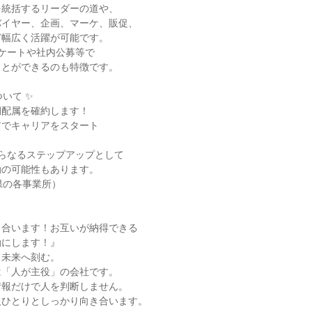
を統括するリーダーの道や、
バイヤー、企画、マーケ、販促、
ど幅広く活躍が可能です。
ケートや社内公募等で
ことができるのも特徴です。
いて ✨
期配属を確約します！
アでキャリアをスタート
？
らなるステップアップとして
動の可能性もあります。
県の各事業所）
き合います！お互いが納得できる
動にします！』
、未来へ刻む。
は「人が主役」の会社です。
情報だけで人を判断しません。
人ひとりとしっかり向き合います。