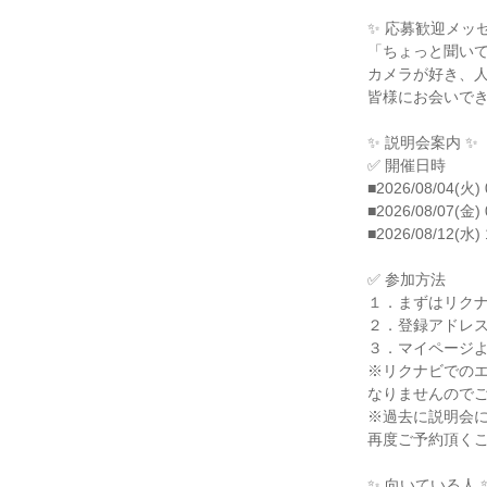
✨ 応募歓迎メッセ
「ちょっと聞い
カメラが好き、
皆様にお会いで
✨ 説明会案内 ✨
✅ 開催日時
■2026/08/04(火) 
■2026/08/07(金) 
■2026/08/12(水)
✅ 参加方法
１．まずはリク
２．登録アドレ
３．マイページ
※リクナビでの
なりませんので
※過去に説明会
再度ご予約頂く
✨ 向いている人 