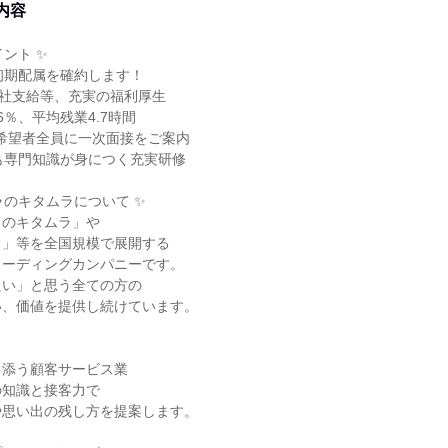
内容
ント ✨
初期配属を確約します！
会社支給等、充実の福利厚生
.6％、平均残業4.7時間
！希望者全員に一次面接をご案内
も専門知識が身につく充実研修
ラのキタムラについて ✨
ラのキタムラ」や
オ」等を全国規模で展開する
リーディングカンパニーです。
たい」と思う全ての方の
い、価値を提供し続けています。
り添う顧客サービス業
の知識と接客力で
や思い出の残し方を提案します。