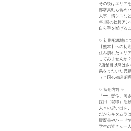
その後はエリア
部署異動も含め
人事、情シスな
年1回の社員アン
自ら手を挙げる
✨ 初期配属地につ
【熊本】への初
住み慣れたエリ
してみませんか
2店舗目以降はさ
県をまたいだ異
（全国46都道府
✨ 採用方針 ✨
『一生懸命、向
採用（就職）活
人々の思い出を
だからキタムラ
履歴書やハード
学生の皆さん一