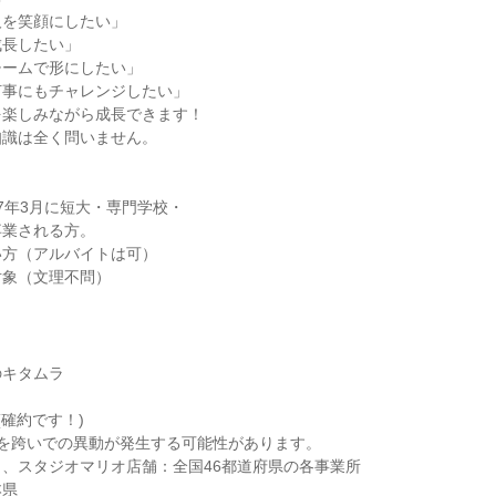
人を笑顔にしたい」
成長したい」
チームで形にしたい」
何事にもチャレンジしたい」
を楽しみながら成長できます！
知識は全く問いません。
】
027年3月に短大・専門学校・
卒業される方。
い方（アルバイトは可）
対象（文理不問）
のキタムラ
(確約です！)
県を跨いでの異動が発生する可能性があります。
、スタジオマリオ店舗：全国46都道府県の各事業所
本県