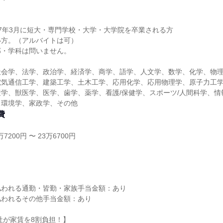
2027年3月に短大・専門学校・大学・大学院を卒業される方
い方。（アルバイトは可）
部・学科は問いません。
社会学、法学、政治学、経済学、商学、語学、人文学、数学、化学、物
電気通信工学、建築工学、土木工学、応用化学、応用物理学、原子力工
学、獣医学、医学、歯学、薬学、看護/保健学、スポーツ/人間科学、情
、環境学、家政学、その他
費
7200円 〜 23万6700円
し
払われる通勤・皆勤・家族手当金額：あり
払われるその他手当金額：あり
社が家賃を8割負担！】