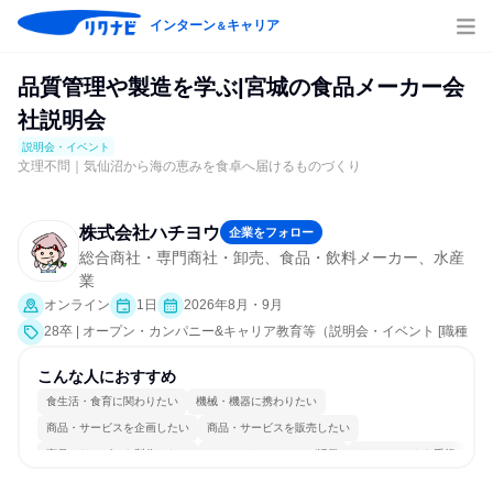
インターン
キャリア
＆
品質管理や製造を学ぶ|宮城の食品メーカー会
社説明会
説明会・イベント
文理不問｜気仙沼から海の恵みを食卓へ届けるものづくり
株式会社ハチヨウ
企業をフォロー
総合商社・専門商社・卸売、食品・飲料メーカー、水産
業
オンライン
1日
2026年8月・9月
28卒 | オープン・カンパニー&キャリア教育等（説明会・イベント [職種
研究、会社説明会、業界研究]）
こんな人におすすめ
食生活・食育に関わりたい
機械・機器に携わりたい
商品・サービスを企画したい
商品・サービスを販売したい
商品・サービスを製作したい
コミュニケーションが活発
チームワークを重視
長く同じ会社に居続けられる