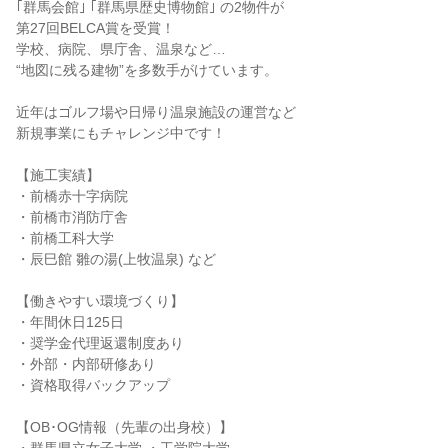
｢群馬会館｣ ｢群馬県歴史博物館｣ の2物件が
第27回BELCA賞を受賞！
学校、病院、県庁舎、温泉など…
“地図に残る建物”を多数手がけています。
近年はゴルフ場や日帰り温泉施設の運営など
新規事業にもチャレンジ中です！
【施工実績】
・前橋赤十字病院
・前橋市消防庁舎
・前橋工科大学
・辰巳館 雛の湯(上牧温泉) など
【働きやすい環境づくり】
・年間休日125日
・奨学金代理返還制度あり
・外部・内部研修あり
・資格取得バックアップ
【OB･OG情報（先輩の出身校）】