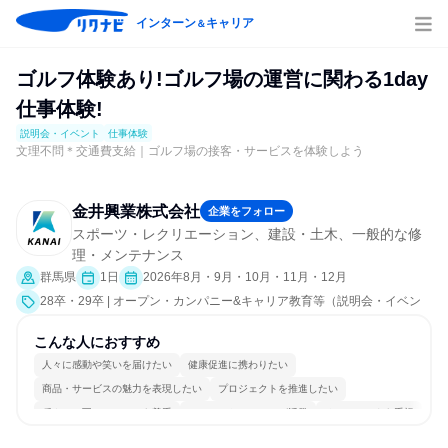
インターン
キャリア
＆
ゴルフ体験あり!ゴルフ場の運営に関わる1day
仕事体験!
説明会・イベント
仕事体験
文理不問＊交通費支給｜ゴルフ場の接客・サービスを体験しよう
金井興業株式会社
企業をフォロー
スポーツ・レクリエーション、建設・土木、一般的な修
理・メンテナンス
群馬県
1日
2026年8月・9月・10月・11月・12月
28卒・29卒 | オープン・カンパニー&キャリア教育等（説明会・イベン
ト [職種研究、職場見学会、社員交流会、就活サポート、会社説明会、業
界研究]、仕事体験）
こんな人におすすめ
人々に感動や笑いを届けたい
健康促進に携わりたい
商品・サービスの魅力を表現したい
プロジェクトを推進したい
穏やかで互いのペースを尊重
コミュニケーションが活発
チームワークを重視
長く同じ会社に居続けられる
若手が裁量を持てる環境
人とたくさん会話する