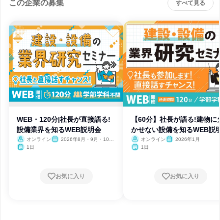
この企業の募集
すべて見る
WEB・120分|社長が直接語る!
【60分】社長が語る!建物に
設備業界を知るWEB説明会
かせない設備を知るWEB説
オンライン
2026年8月・9月・10
オンライン
2026年1月
月・11月・12月
1日
1日
お気に入り
お気に入り