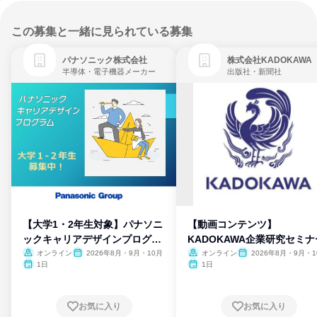
この募集と一緒に見られている募集
パナソニック株式会社
株式会社KADOKAWA
半導体・電子機器メーカー
出版社・新聞社
【大学1・2年生対象】パナソニ
【動画コンテンツ】
ックキャリアデザインプログラ
KADOKAWA企業研究セミナ
ム
オンライン
2026年8月・9月・10月
オンライン
2026年8月・9月・1
月・11月・12月
1日
1日
お気に入り
お気に入り