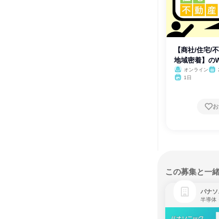
【商社/住宅/不
地域密着】のW
オンライン
1日
お
この募集と一
パナソ
半導体