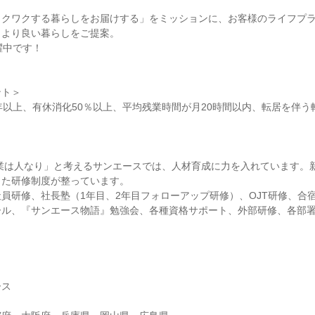
ワクワクする暮らしをお届けする」をミッションに、お客様のライフプ
、より良い暮らしをご提案。
躍中です！
ント＞
年以上、有休消化50％以上、平均残業時間が月20時間以内、転居を伴う
事業は人なり」と考えるサンエースでは、人材育成に力を入れています。
した研修制度が整っています。
員研修、社長塾（1年目、2年目フォローアップ研修）、OJT研修、合
ール、『サンエース物語』勉強会、各種資格サポート、外部研修、各部
ース