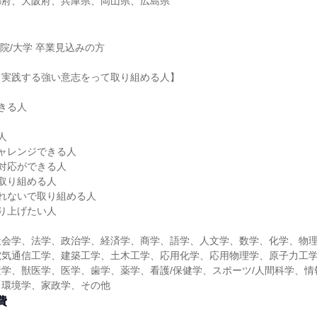
都府、大阪府、兵庫県、岡山県、広島県
学院/大学 卒業見込みの方
ら実践する強い意志をって取り組める人】
きる人
人
ャレンジできる人
対応ができる人
取り組める人
れないで取り組める人
り上げたい人
社会学、法学、政治学、経済学、商学、語学、人文学、数学、化学、物
電気通信工学、建築工学、土木工学、応用化学、応用物理学、原子力工
学、獣医学、医学、歯学、薬学、看護/保健学、スポーツ/人間科学、情
、環境学、家政学、その他
費