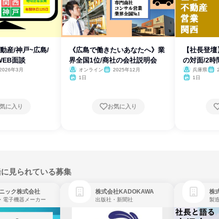
動産/神戸~広島/
《広島で働きたいあなたへ》業
【社長登壇
EB面談
界全国1位/商社の会社説明会
の対面/2
2026年3月
オンライン
2025年12月
兵庫県
1日
1日
気に入り
お気に入り
緒に見られている募集
ニック株式会社
株式会社KADOKAWA
株
・電子機器メーカー
出版社・新聞社
製