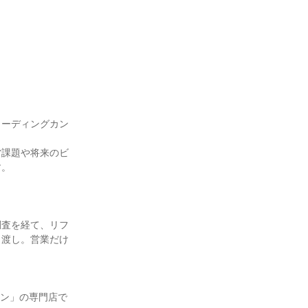
リーディングカン
営課題や将来のビ
す。
調査を経て、リフ
引渡し。営業だけ
ョン」の専門店で