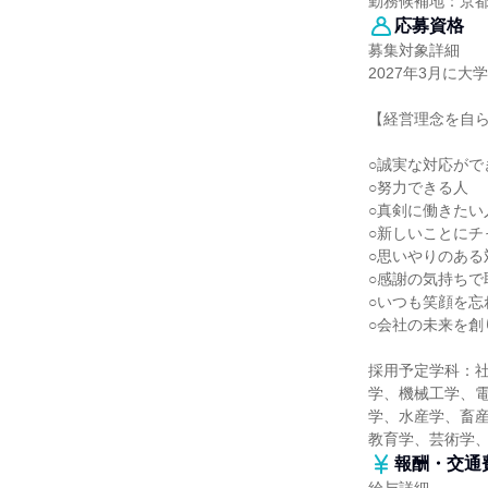
勤務候補地：京
応募資格
募集対象詳細
2027年3月に大
【経営理念を自
○誠実な対応がで
○努力できる人
○真剣に働きたい
○新しいことにチ
○思いやりのある
○感謝の気持ちで
○いつも笑顔を忘
○会社の未来を創
採用予定学科：
学、機械工学、
学、水産学、畜産
教育学、芸術学
報酬・交通