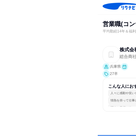
営業職(コ
平均勤続14年＆福
株式会
総合商
兵庫県
27卒
こんな人にお
人々に感動や笑い
情熱を持って仕事
明確な目標を追い