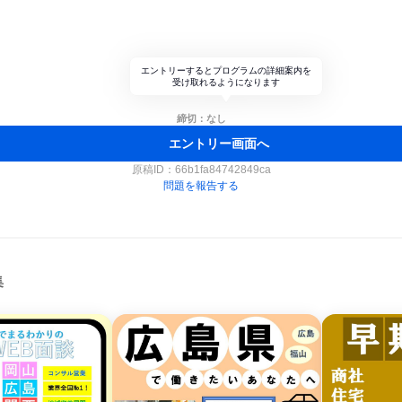
エントリーするとプログラムの詳細案内を
受け取れるようになります
締切：なし
エントリー画面へ
原稿ID：
66b1fa84742849ca
問題を報告する
集