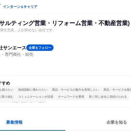
インターン
キャリア
＆
ンサルティング営業・リフォーム営業・不動産営業)
利厚生充実。人が辞めない会社です。
社サンエース
企業をフォロー
社・専門商社・卸売
すすめ
を届けたい
地域貢献に携わりたい
商品・サービスの魅力を表現したい
商品・サービスを販
に取り組む
コミュニケーションが活発
チームワークを重視
長く同じ会社に居続けられる
かける
若手が裁量を持てる環境
募集情報
企業を知る