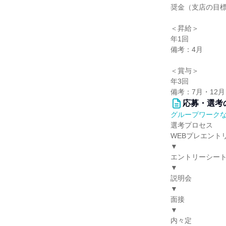
奨金（支店の目標
＜昇給＞
年1回
備考：4月
＜賞与＞
年3回
備考：7月・12
応募・選考
グループワーク
選考プロセス
WEBプレエント
▼
エントリーシー
▼
説明会
▼
面接
▼
内々定