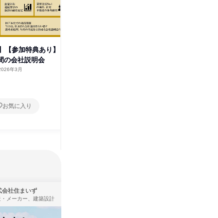
】【参加特典あり】
《社長登壇/参加特典あり/関
【商社/
時間の会社説明会
西》地域密着企業の会社説明会
る】対面
2026年3月
兵庫県
2026年3月
兵庫県
1日
1日
お気に入り
お気に入り
式会社住まいず
ＩＶＳテレビ制作株式会社
造・メーカー、建築設計
広告・宣伝、放送・テレビ局、通信・インターネット