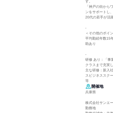
す。
「神戸の街から
ンをサポートし
20代の若手が活
-
＜その他のポイ
平均勤続年数15
助あり
-
研修 あり：「
クラスまで充実
主な研修：新入社
スビジネススク
等
開催地
兵庫県
株式会社サンエ
勤務地