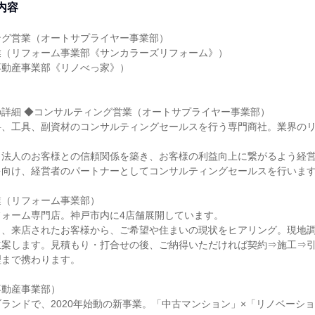
内容
ング営業（オートサプライヤー事業部）
業（リフォーム事業部《サンカラーズリフォーム》）
不動産事業部《リノべっ家》）
詳細 ◆コンサルティング営業（オートサプライヤー事業部）
料、工具、副資材のコンサルティングセールスを行う専門商社。業界の
、法人のお客様との信頼関係を築き、お客様の利益向上に繋がるよう経
を向け、経営者のパートナーとしてコンサルティングセールスを行いま
業（リフォーム事業部）
フォーム専門店。神戸市内に4店舗展開しています。
ト、来店されたお客様から、ご希望や住まいの現状をヒアリング。現地
立案します。見積もり・打合せの後、ご納得いただければ契約⇒施工⇒
理まで携わります。
不動産事業部）
ランドで、2020年始動の新事業。「中古マンション」×「リノベーシ