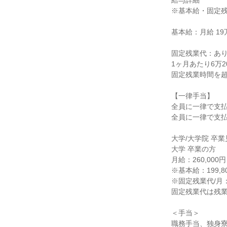
給与詳細
※基本給・固定
基本給：月給 19万
固定残業代：あ
1ヶ月あたり6万
固定残業時間を
【一律手当】
全員に一律で支
全員に一律で支
大学/大学院 卒
大学 卒業の方
月給：260,00
※基本給：199,8
※固定残業代/月：6
固定残業代は残
＜手当＞
職務手当、独身