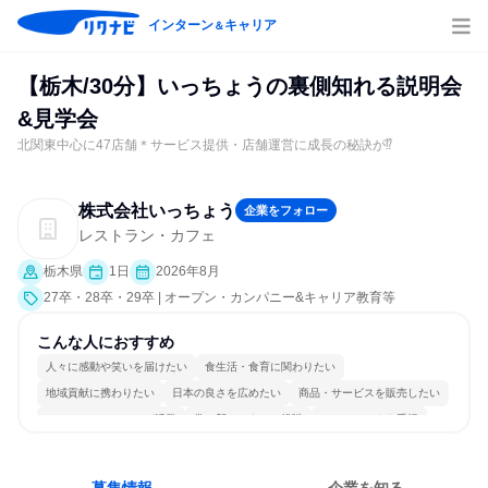
インターン
キャリア
＆
【栃木/30分】いっちょうの裏側知れる説明会
&見学会
北関東中心に47店舗＊サービス提供・店舗運営に成長の秘訣が⁉
株式会社いっちょう
企業をフォロー
レストラン・カフェ
栃木県
1日
2026年8月
27卒・28卒・29卒 | オープン・カンパニー&キャリア教育等
こんな人におすすめ
人々に感動や笑いを届けたい
食生活・食育に関わりたい
地域貢献に携わりたい
日本の良さを広めたい
商品・サービスを販売したい
コミュニケーションが活発
常に新しいものに挑戦
チームワークを重視
女性が働きやすい環境で働ける
人とたくさん会話する