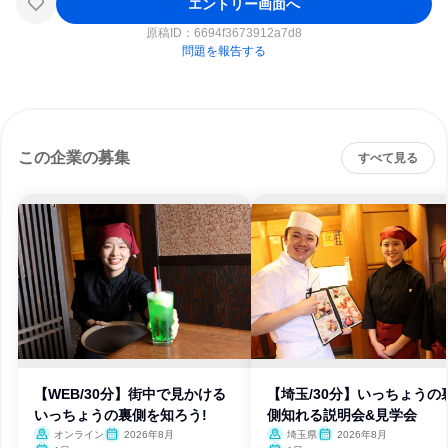
エントリー画面へ
原稿ID：
6694f3673912a7d8
問題を報告する
この企業の募集
すべて見る
【WEB/30分】街中で見かける
【埼玉/30分】いっちょうの
いっちょうの裏側を知ろう!
側知れる説明会&見学会
オンライン
2026年8月
埼玉県
2026年8月