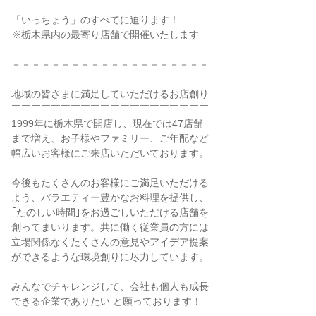
「いっちょう」のすべてに迫ります！
※栃木県内の最寄り店舗で開催いたします
－－－－－－－－－－－－－－－－－－－－
地域の皆さまに満足していただけるお店創り
￣￣￣￣￣￣￣￣￣￣￣￣￣￣￣￣￣￣￣￣
1999年に栃木県で開店し、現在では47店舗
まで増え、お子様やファミリー、ご年配など
幅広いお客様にご来店いただいております。
今後もたくさんのお客様にご満足いただける
よう、バラエティー豊かなお料理を提供し、
｢たのしい時間｣をお過ごしいただける店舗を
創ってまいります。共に働く従業員の方には
立場関係なくたくさんの意見やアイデア提案
ができるような環境創りに尽力しています。
みんなでチャレンジして、会社も個人も成長
できる企業でありたい と願っております！