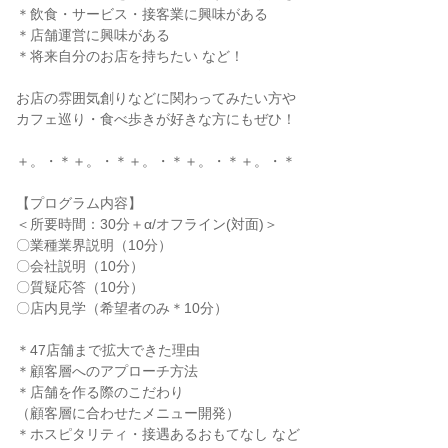
＊飲食・サービス・接客業に興味がある
＊店舗運営に興味がある
＊将来自分のお店を持ちたい など！
お店の雰囲気創りなどに関わってみたい方や
カフェ巡り・食べ歩きが好きな方にもぜひ！
＋。・＊＋。・＊＋。・＊＋。・＊＋。・＊
【プログラム内容】
＜所要時間：30分＋α/オフライン(対面)＞
〇業種業界説明（10分）
〇会社説明（10分）
〇質疑応答（10分）
〇店内見学（希望者のみ＊10分）
＊47店舗まで拡大できた理由
＊顧客層へのアプローチ方法
＊店舗を作る際のこだわり
（顧客層に合わせたメニュー開発）
＊ホスピタリティ・接遇あるおもてなし など