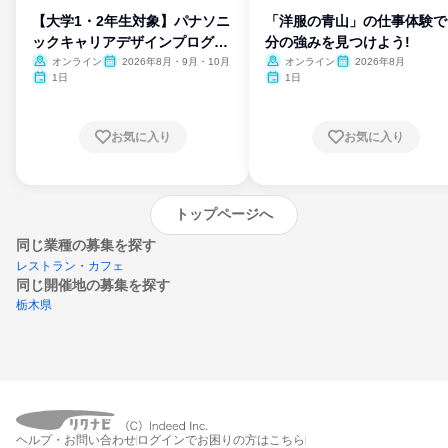
【大学1・2年生対象】パナソニ
「洋服の青山」の仕事体験で
ックキャリアデザインプログラ
分の強みを見つけよう!
ム
オンライン
2026年8月・9月・10月
オンライン
2026年8月
1日
1日
お気に入り
お気に入り
トップページへ
同じ業種の募集を探す
レストラン・カフェ
同じ開催地の募集を探す
栃木県
エントリーするとプログラムの詳細案内を
ヘルプ・お問い合わせ
ログインでお困りの方はこちら
受け取れるようになります